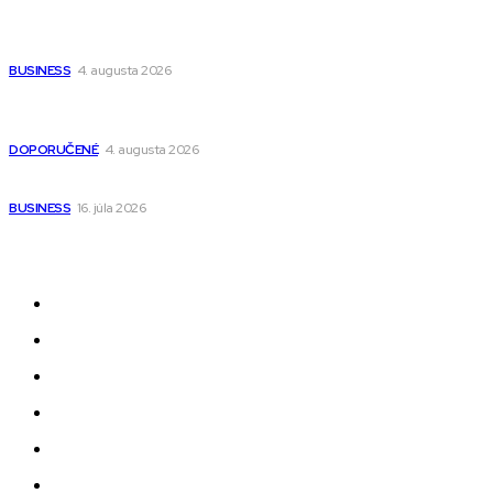
Ako vybrať autosedačku Nuna? Kompletný sprievodca od
narodenia až do 12 rokov
BUSINESS
4. augusta 2026
Detské pončá na kúpanie a pláž – jemné a priedušné pončá
pre deti s kapucňou
DOPORUČENÉ
4. augusta 2026
Kedy má zmysel outsourcovať nábor zamestnancov
BUSINESS
16. júla 2026
Odkazy
Novinky
AI
Produkty
Jedlo
Business
Služby