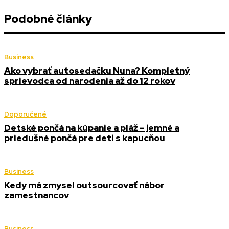
Podobné články
Business
Ako vybrať autosedačku Nuna? Kompletný
sprievodca od narodenia až do 12 rokov
Doporučené
Detské pončá na kúpanie a pláž – jemné a
priedušné pončá pre deti s kapucňou
Business
Kedy má zmysel outsourcovať nábor
zamestnancov
Business