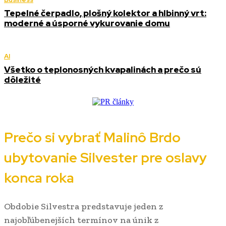
Tepelné čerpadlo, plošný kolektor a hlbinný vrt:
moderné a úsporné vykurovanie domu
AI
Všetko o teplonosných kvapalinách a prečo sú
dôležité
Prečo si vybrať Malinô Brdo
ubytovanie Silvester pre oslavy
konca roka
Obdobie Silvestra predstavuje jeden z
najobľúbenejších termínov na únik z