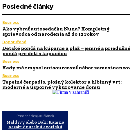
Posledné články
Business
Ako vybrať autosedačku Nuna? Kompletný
sprievodca od narodenia až do 12 rokov
Doporučené
Detské pončá na kúpanie a pláž – jemné a priedušn
pončá pre deti s kapucňou
Business
Kedy má zmysel outsourcovať nábor zamestnanco
Business
Tepelné čerpadlo, plošný kolektor a hlbinný vrt:
moderné a úsporné vykurovanie domu
Predchádzajúci článok
Maldivy alebo Bali: Kam na
nezabudnuteľnú exotickú