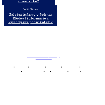
dovolenku?
Ďalší článok
Založenie firmy v Poľsku:
Kľúčové informácie a
výhody pre podnikateľov
WebMailShop
MAGAZÍN
Domov
Business
Financie
Marketing
Politika
Technológie
AI
Produkty
Jedlo
Káva
WMS
WebMailShop je moderní technologický magazín,
který vám přináší nejnovější novinky, trendy a analýzy