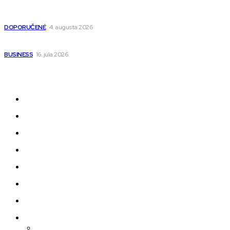
Detské pončá na kúpanie a pláž – jemné a priedušné pončá
pre deti s kapucňou
DOPORUČENÉ
4. augusta 2026
Kedy má zmysel outsourcovať nábor zamestnancov
BUSINESS
16. júla 2026
Odkazy
Novinky
AI
Produkty
Jedlo
Business
Služby
Nehnuteľnosti
Jazyk
Slovenčina