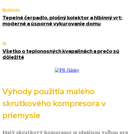
Business
Tepelné čerpadlo, plošný kolektor a hlbinný vrt:
moderné a úsporné vykurovanie domu
AI
Všetko o teplonosných kvapalinách a prečo sú
dôležité
Výhody použitia malého
skrutkového kompresora v
priemysle
Malý skrutkový kompresor je ideálnou voľbou pre