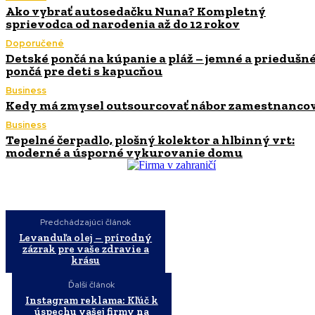
Ako vybrať autosedačku Nuna? Kompletný
sprievodca od narodenia až do 12 rokov
Doporučené
Detské pončá na kúpanie a pláž – jemné a priedušn
pončá pre deti s kapucňou
Business
Kedy má zmysel outsourcovať nábor zamestnanco
Business
Tepelné čerpadlo, plošný kolektor a hlbinný vrt:
moderné a úsporné vykurovanie domu
Predchádzajúci článok
Levanduľa olej – prírodný
zázrak pre vaše zdravie a
krásu
Ďalší článok
Instagram reklama: Kľúč k
úspechu vašej firmy na