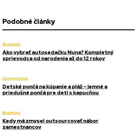
Podobné články
Business
Ako vybrať autosedačku Nuna? Kompletný
sprievodca od narodenia až do 12 rokov
Doporučené
Detské pončá na kúpanie a pláž – jemné a
priedušné pončá pre deti s kapucňou
Business
Kedy má zmysel outsourcovať nábor
zamestnancov