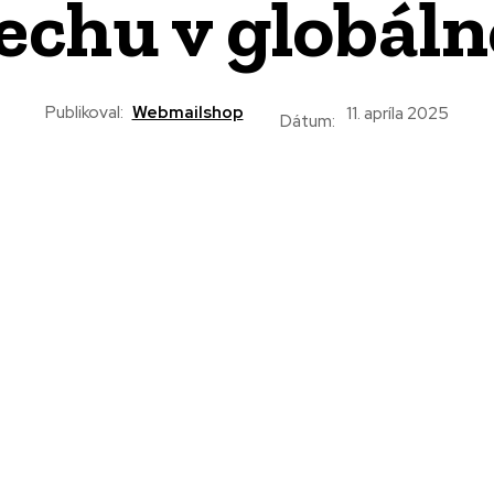
echu v globál
Publikoval:
Webmailshop
11. apríla 2025
Dátum: