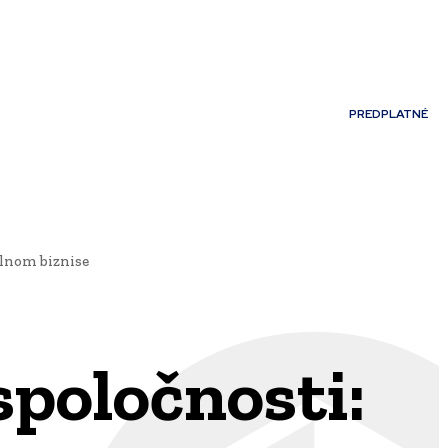
Môj účet
PREDPLATNÉ
NOSTI
JAZYK
álnom biznise
poločnosti: