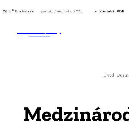
C
26.5
Bratislava
piatok, 7 augusta, 2026
Kontakt
PDP
WebMailShop
NOVINKY
MAGAZÍN
Úvod
Busin
Medzinárod