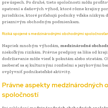
pre úspech. Po druhé, tieto spoločnosti môžu profit
opatrení a daňových výhod, ktoré rôzne krajiny pon
jurisdikcie, ktoré priťahujú podniky vďaka nízkym
priaznivým obchodným podmienkam.
Riziká spojené s medzinárodnými obchodnými spoločnosťa
Napriek mnohým výhodám,
medzinárodné obchodn
niekoľkým rizikám. Právne predpisy sa líšia od kraj
dodržiavanie môže viesť k pokutám alebo stratám. 
zaoberať sa aj kulturnými rozdielmi a jazykovými ba
ovplyvniť podnikateľské aktivity.
Právne aspekty medzinárodných 
spoločností