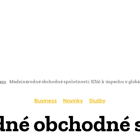
AI
PRODUKTY
JEDLO
BUSINESS
SLUŽBY
NEHNUTEĽ
ess
Medzinárodné obchodné spoločnosti: Kľúč k úspechu v glob
Business
Novinky
Služby
né obchodné s