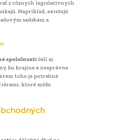
ovať z rôznych legislatívnych
úkajú. Napríklad, existujú
 daňovým sadzbám a
mi
é spoločnosti
čelí aj
iny ku krajine a nesprávne
Okrem toho je potrebné
riérami, ktoré môžu
obchodných