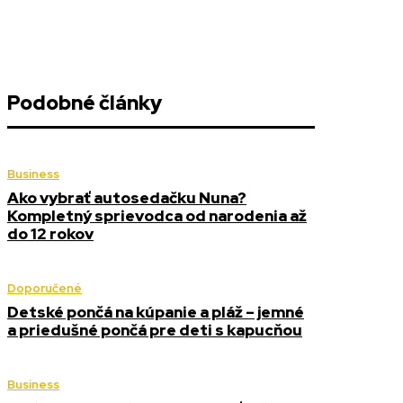
Podobné články
Business
Ako vybrať autosedačku Nuna?
Kompletný sprievodca od narodenia až
do 12 rokov
Doporučené
Detské pončá na kúpanie a pláž – jemné
a priedušné pončá pre deti s kapucňou
Business