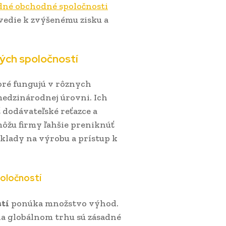
né obchodné spoločnosti
edie k zvýšenému zisku a
ých spoločností
oré fungujú v rôznych
medzinárodnej úrovni. Ich
 dodávateľské reťazce a
ôžu firmy ľahšie preniknúť
áklady na výrobu a prístup k
oločností
tí
ponúka množstvo výhod.
 na globálnom trhu sú zásadné