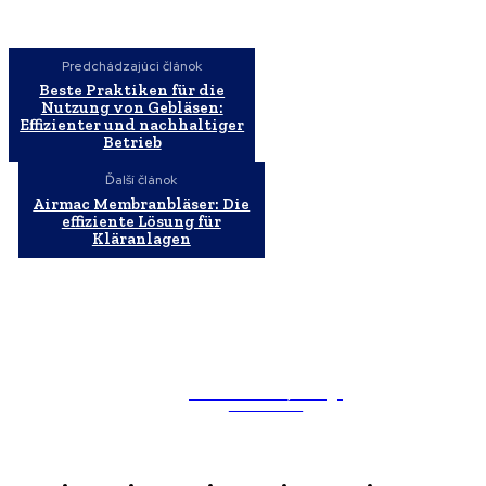
Predchádzajúci článok
Beste Praktiken für die
Nutzung von Gebläsen:
Effizienter und nachhaltiger
Betrieb
Ďalší článok
Airmac Membranbläser: Die
effiziente Lösung für
Kläranlagen
WebMailShop
MAGAZÍN
Domov
Business
Financie
Marketing
Politika