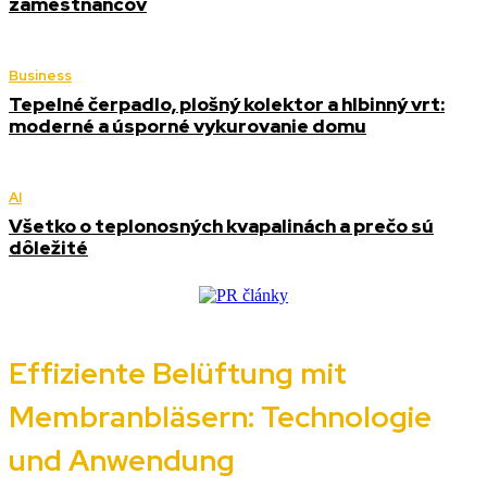
zamestnancov
Business
Tepelné čerpadlo, plošný kolektor a hlbinný vrt:
moderné a úsporné vykurovanie domu
AI
Všetko o teplonosných kvapalinách a prečo sú
dôležité
Effiziente Belüftung mit
Membranbläsern: Technologie
und Anwendung