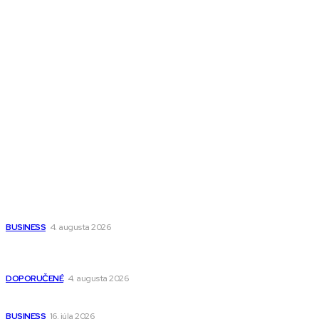
Town Talk
Magazín AI
All The Best
Magazín PRO
Fitness MEDIUM
Wisdom-All-The-Best
Populárne
Ako vybrať autosedačku Nuna? Kompletný sprievodca od
narodenia až do 12 rokov
BUSINESS
4. augusta 2026
Detské pončá na kúpanie a pláž – jemné a priedušné pončá
pre deti s kapucňou
DOPORUČENÉ
4. augusta 2026
Kedy má zmysel outsourcovať nábor zamestnancov
BUSINESS
16. júla 2026