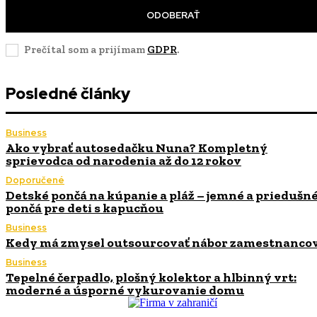
ODOBERAŤ
Prečítal som a prijímam
GDPR
.
Posledné články
Business
Ako vybrať autosedačku Nuna? Kompletný
sprievodca od narodenia až do 12 rokov
Doporučené
Detské pončá na kúpanie a pláž – jemné a priedušn
pončá pre deti s kapucňou
Business
Kedy má zmysel outsourcovať nábor zamestnanco
Business
Tepelné čerpadlo, plošný kolektor a hlbinný vrt:
moderné a úsporné vykurovanie domu