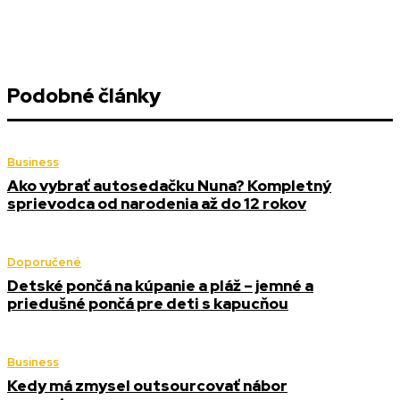
Podobné články
Business
Ako vybrať autosedačku Nuna? Kompletný
sprievodca od narodenia až do 12 rokov
Doporučené
Detské pončá na kúpanie a pláž – jemné a
priedušné pončá pre deti s kapucňou
Business
Kedy má zmysel outsourcovať nábor