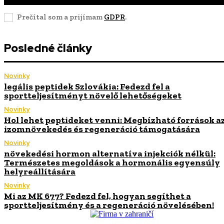
Prečítal som a prijímam
GDPR
.
Posledné články
Novinky
legális peptidek Szlovákia: Fedezd fel a
sportteljesítményt növelő lehetőségeket
Novinky
Hol lehet peptideket venni: Megbízható források a
izomnövekedés és regeneráció támogatására
Novinky
növekedési hormon alternatíva injekciók nélkül:
Természetes megoldások a hormonális egyensúly
helyreállítására
Novinky
Mi az MK 677? Fedezd fel, hogyan segíthet a
sportteljesítmény és a regeneráció növelésében!