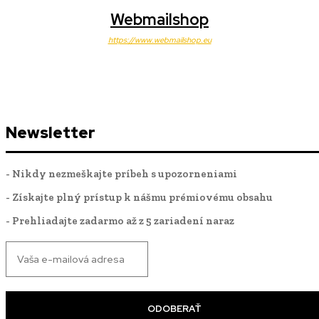
Webmailshop
https://www.webmailshop.eu
Newsletter
- Nikdy nezmeškajte príbeh s upozorneniami
- Získajte plný prístup k nášmu prémiovému obsahu
- Prehliadajte zadarmo až z 5 zariadení naraz
ODOBERAŤ