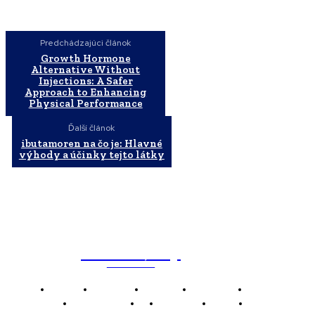
Predchádzajúci článok
Growth Hormone
Alternative Without
Injections: A Safer
Approach to Enhancing
Physical Performance
Ďalší článok
ibutamoren na čo je: Hlavné
výhody a účinky tejto látky
WebMailShop
MAGAZÍN
Domov
Business
Financie
Marketing
Politika
Technológie
AI
Produkty
Jedlo
Káva