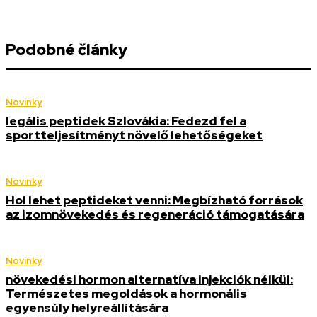
Podobné články
Novinky
legális peptidek Szlovákia: Fedezd fel a
sportteljesítményt növelő lehetőségeket
Novinky
Hol lehet peptideket venni: Megbízható források
az izomnövekedés és regeneráció támogatására
Novinky
növekedési hormon alternatíva injekciók nélkül:
Természetes megoldások a hormonális
egyensúly helyreállítására