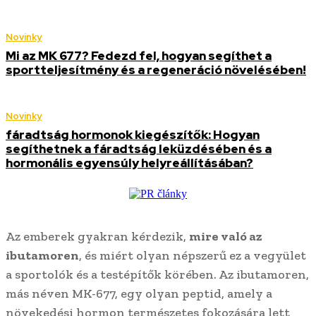
Novinky
Mi az MK 677? Fedezd fel, hogyan segíthet a
sportteljesítmény és a regeneráció növelésében!
Novinky
fáradtság hormonok kiegészítők: Hogyan
segíthetnek a fáradtság leküzdésében és a
hormonális egyensúly helyreállításában?
Az emberek gyakran kérdezik,
mire való az
ibutamoren
, és miért olyan népszerű ez a vegyület
a sportolók és a testépítők körében. Az ibutamoren,
más néven MK-677, egy olyan peptid, amely a
növekedési hormon természetes fokozására lett