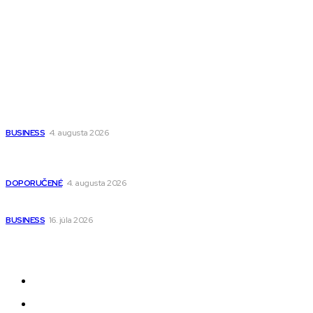
Fitness MEDIUM
Wisdom-All-The-Best
Populárne
Ako vybrať autosedačku Nuna? Kompletný sprievodca od
narodenia až do 12 rokov
BUSINESS
4. augusta 2026
Detské pončá na kúpanie a pláž – jemné a priedušné pončá
pre deti s kapucňou
DOPORUČENÉ
4. augusta 2026
Kedy má zmysel outsourcovať nábor zamestnancov
BUSINESS
16. júla 2026
Odkazy
Novinky
AI