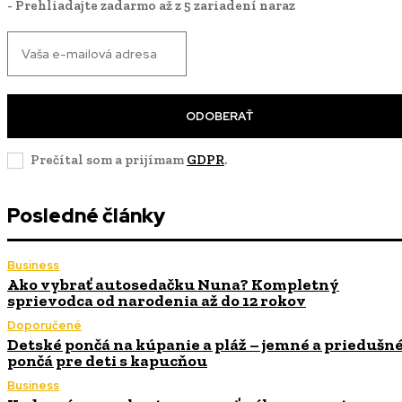
- Prehliadajte zadarmo až z 5 zariadení naraz
ODOBERAŤ
Prečítal som a prijímam
GDPR
.
Posledné články
Business
Ako vybrať autosedačku Nuna? Kompletný
sprievodca od narodenia až do 12 rokov
Doporučené
Detské pončá na kúpanie a pláž – jemné a priedušn
pončá pre deti s kapucňou
Business