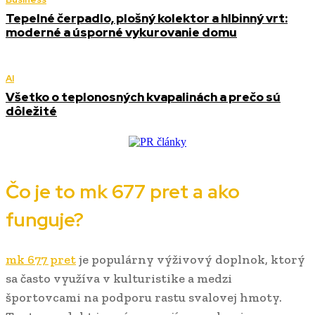
Tepelné čerpadlo, plošný kolektor a hlbinný vrt:
moderné a úsporné vykurovanie domu
AI
Všetko o teplonosných kvapalinách a prečo sú
dôležité
Čo je to mk 677 pret a ako
funguje?
mk 677 pret
je populárny výživový doplnok, ktorý
sa často využíva v kulturistike a medzi
športovcami na podporu rastu svalovej hmoty.