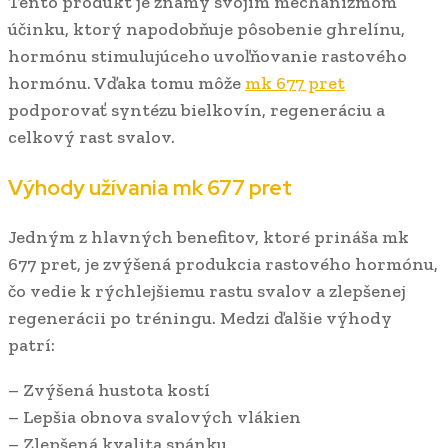
Tento produkt je známy svojím mechanizmom
účinku, ktorý napodobňuje pôsobenie ghrelínu,
hormónu stimulujúceho uvoľňovanie rastového
hormónu. Vďaka tomu môže
mk 677 pret
podporovať syntézu bielkovín, regeneráciu a
celkový rast svalov.
Výhody užívania mk 677 pret
Jedným z hlavných benefitov, ktoré prináša mk
677 pret, je zvýšená produkcia rastového hormónu,
čo vedie k rýchlejšiemu rastu svalov a zlepšenej
regenerácii po tréningu. Medzi ďalšie výhody
patrí:
– Zvýšená hustota kostí
– Lepšia obnova svalových vlákien
– Zlepšená kvalita spánku