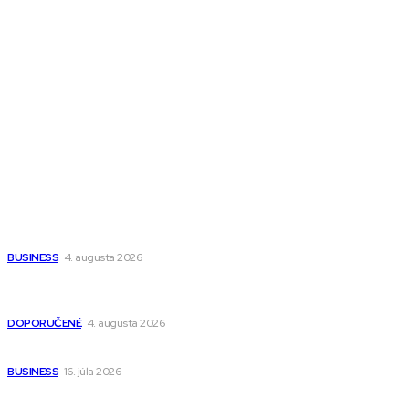
Town Talk
Magazín AI
All The Best
Magazín PRO
Fitness MEDIUM
Wisdom-All-The-Best
Populárne
Ako vybrať autosedačku Nuna? Kompletný sprievodca od
narodenia až do 12 rokov
BUSINESS
4. augusta 2026
Detské pončá na kúpanie a pláž – jemné a priedušné pončá
pre deti s kapucňou
DOPORUČENÉ
4. augusta 2026
Kedy má zmysel outsourcovať nábor zamestnancov
BUSINESS
16. júla 2026