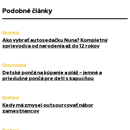
Podobné články
Business
Ako vybrať autosedačku Nuna? Kompletný
sprievodca od narodenia až do 12 rokov
Doporučené
Detské pončá na kúpanie a pláž – jemné a
priedušné pončá pre deti s kapucňou
Business
Kedy má zmysel outsourcovať nábor
zamestnancov
Business