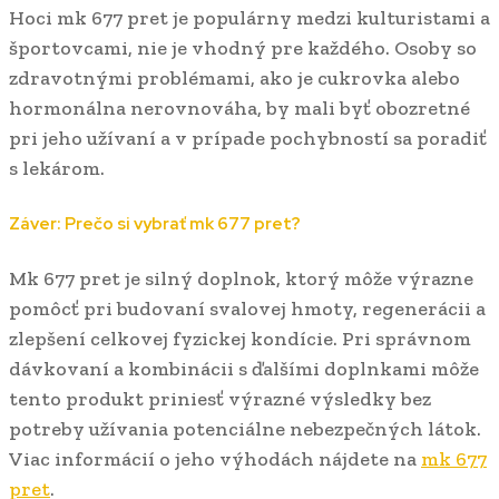
Hoci mk 677 pret je populárny medzi kulturistami a
športovcami, nie je vhodný pre každého. Osoby so
zdravotnými problémami, ako je cukrovka alebo
hormonálna nerovnováha, by mali byť obozretné
pri jeho užívaní a v prípade pochybností sa poradiť
s lekárom.
Záver: Prečo si vybrať mk 677 pret?
Mk 677 pret je silný doplnok, ktorý môže výrazne
pomôcť pri budovaní svalovej hmoty, regenerácii a
zlepšení celkovej fyzickej kondície. Pri správnom
dávkovaní a kombinácii s ďalšími doplnkami môže
tento produkt priniesť výrazné výsledky bez
potreby užívania potenciálne nebezpečných látok.
Viac informácií o jeho výhodách nájdete na
mk 677
pret
.