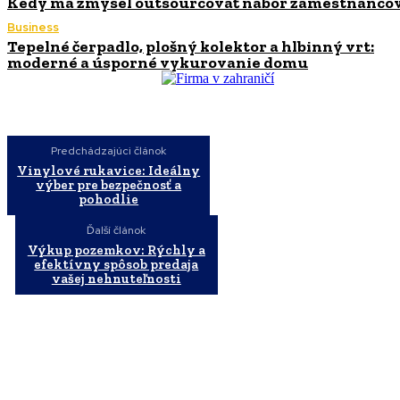
Kedy má zmysel outsourcovať nábor zamestnanco
Business
Tepelné čerpadlo, plošný kolektor a hlbinný vrt:
moderné a úsporné vykurovanie domu
Predchádzajúci článok
Vinylové rukavice: Ideálny
výber pre bezpečnosť a
pohodlie
Ďalší článok
Výkup pozemkov: Rýchly a
efektívny spôsob predaja
vašej nehnuteľnosti