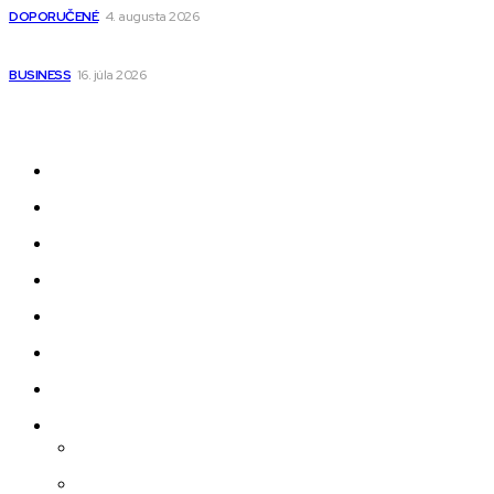
DOPORUČENÉ
4. augusta 2026
Kedy má zmysel outsourcovať nábor zamestnancov
BUSINESS
16. júla 2026
Odkazy
Novinky
AI
Produkty
Jedlo
Business
Služby
Nehnuteľnosti
Jazyk
Slovenčina
Čeština