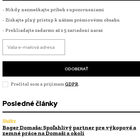
- Nikdy nezmeškajte príbeh s upozorneniami
- Získajte plný prístup k nášmu prémiovému obsahu
- Prehliadajte zadarmo až z 5 zariadení naraz
ODOBERAŤ
Prečítal som a prijímam
GDPR
.
Posledné články
Služby
Bager Domaša: Spoľahlivý partner pre výkopové a
zemné práce na Domaši a okolí