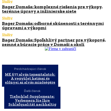
Služby
Bager Domaša: komplexné riešenia pre výkopy,
terénne úpravy a inžinierske siete
Služby
Bager Domaša: odborné skúsenosti s terénnymi
úpravami a výkopmi
Služby
Bager Domaša: Spoľahlivý partner pre výkopové,
zemné a búracie práce v Domaši a okolí
Predchádzajúci článok
MK 677 alvás tapasztalatok:
A vegyület hatásai és
előnyei az alvás minőségére
Ďalší článok
Tiefschlaf-Supplemente:
Verbessern Sie Ihre
Schlafqualität nachhaltig