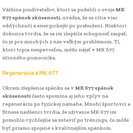
Väčšina používateľov, ktorí sa podelili o svoje
MK
677 spánok skúsenosti
, uvádza, že sa cítia viac
oddýchnutí a energickejší po prebudení. Niektorí
dokonca tvrdia, že sa im zlepšila schopnosť zaspať,
čo je pre mnohých z nás veľkým problémom. Tí,
ktorí trpia nespavosťou, môžu nájsť v MK 677
účinného pomocníka.
Regenerácia a MK 677
Okrem zlepšenia spánku sa v
MK 677 spánok
skúsenosti
často spomína aj jeho vplyv na
regeneráciu po fyzickej námahe. Mnohí športovci a
fitness nadšenci tvrdia, že užívanie MK 677 im
pomohlo rýchlejšie sa zotaviť po tréningu, čo môže
byť priamo spojené s kvalitnejším spánkom.