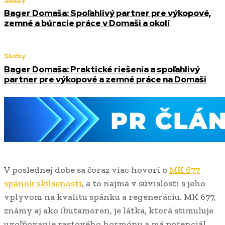
Bager Domaša: Spoľahlivý partner pre výkopové,
zemné a búracie práce v Domaši a okolí
Služby
Bager Domaša: Praktické riešenia a spoľahlivý
partner pre výkopové a zemné práce na Domaši
V poslednej dobe sa čoraz viac hovorí o
MK 677
spánok skúsenosti
, a to najmä v súvislosti s jeho
vplyvom na kvalitu spánku a regeneráciu. MK 677,
známy aj ako ibutamoren, je látka, ktorá stimuluje
uvoľňovanie rastového hormónu a má potenciál