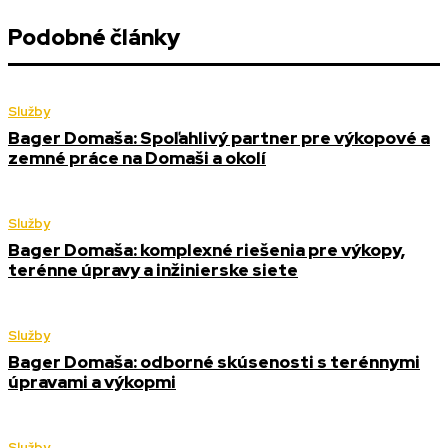
Podobné články
Služby
Bager Domaša: Spoľahlivý partner pre výkopové a
zemné práce na Domaši a okolí
Služby
Bager Domaša: komplexné riešenia pre výkopy,
terénne úpravy a inžinierske siete
Služby
Bager Domaša: odborné skúsenosti s terénnymi
úpravami a výkopmi
Služby