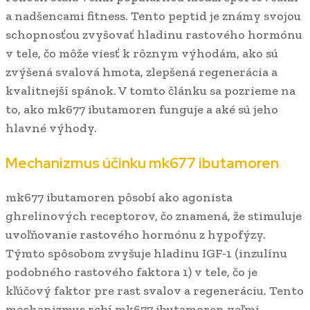
a nadšencami fitness. Tento peptid je známy svojou
schopnosťou zvyšovať hladinu rastového hormónu
v tele, čo môže viesť k rôznym výhodám, ako sú
zvýšená svalová hmota, zlepšená regenerácia a
kvalitnejší spánok. V tomto článku sa pozrieme na
to, ako mk677 ibutamoren funguje a aké sú jeho
hlavné výhody.
Mechanizmus účinku mk677 ibutamoren
mk677 ibutamoren pôsobí ako agonista
ghrelinových receptorov, čo znamená, že stimuluje
uvoľňovanie rastového hormónu z hypofýzy.
Týmto spôsobom zvyšuje hladinu IGF-1 (inzulínu
podobného rastového faktora 1) v tele, čo je
kľúčový faktor pre rast svalov a regeneráciu. Tento
mechanizmus robí mk677 ibutamoren veľmi