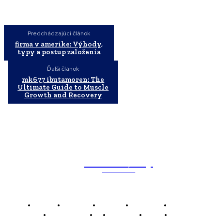
Predchádzajúci článok
firma v amerike: Výhody,
typy a postup založenia
Ďalší článok
mk677 ibutamoren: The
Ultimate Guide to Muscle
Growth and Recovery
WebMailShop
MAGAZÍN
Domov
Business
Financie
Marketing
Politika
Technológie
AI
Produkty
Jedlo
Káva