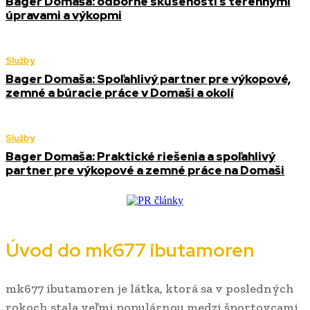
Bager Domaša: odborné skúsenosti s terénnymi
úpravami a výkopmi
Služby
Bager Domaša: Spoľahlivý partner pre výkopové,
zemné a búracie práce v Domaši a okolí
Služby
Bager Domaša: Praktické riešenia a spoľahlivý
partner pre výkopové a zemné práce na Domaši
Úvod do mk677 ibutamoren
mk677 ibutamoren je látka, ktorá sa v posledných
rokoch stala veľmi populárnou medzi športovcami