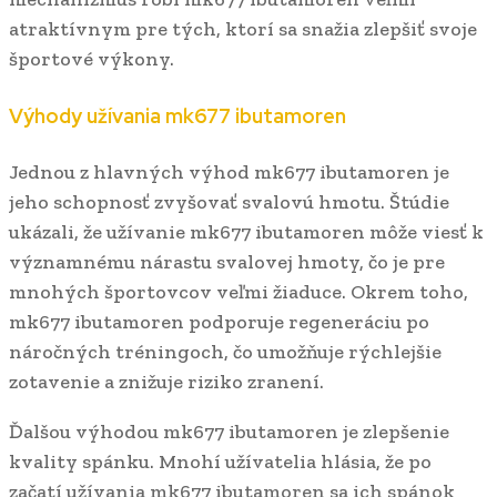
atraktívnym pre tých, ktorí sa snažia zlepšiť svoje
športové výkony.
Výhody užívania mk677 ibutamoren
Jednou z hlavných výhod mk677 ibutamoren je
jeho schopnosť zvyšovať svalovú hmotu. Štúdie
ukázali, že užívanie mk677 ibutamoren môže viesť k
významnému nárastu svalovej hmoty, čo je pre
mnohých športovcov veľmi žiaduce. Okrem toho,
mk677 ibutamoren podporuje regeneráciu po
náročných tréningoch, čo umožňuje rýchlejšie
zotavenie a znižuje riziko zranení.
Ďalšou výhodou mk677 ibutamoren je zlepšenie
kvality spánku. Mnohí užívatelia hlásia, že po
začatí užívania mk677 ibutamoren sa ich spánok