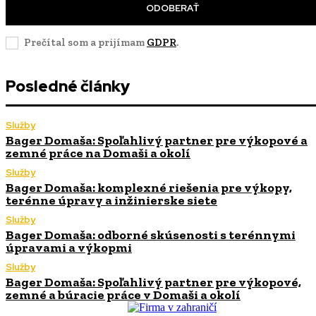
ODOBERAŤ
Prečítal som a prijímam
GDPR
.
Posledné články
Služby
Bager Domaša: Spoľahlivý partner pre výkopové a
zemné práce na Domaši a okolí
Služby
Bager Domaša: komplexné riešenia pre výkopy,
terénne úpravy a inžinierske siete
Služby
Bager Domaša: odborné skúsenosti s terénnymi
úpravami a výkopmi
Služby
Bager Domaša: Spoľahlivý partner pre výkopové,
zemné a búracie práce v Domaši a okolí