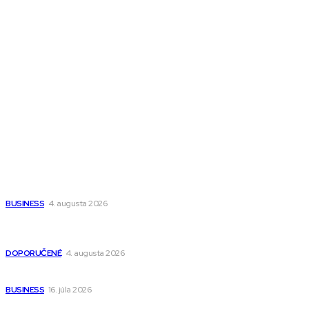
Magazín AI
All The Best
Magazín PRO
Fitness MEDIUM
Wisdom-All-The-Best
Populárne
Ako vybrať autosedačku Nuna? Kompletný sprievodca od
narodenia až do 12 rokov
BUSINESS
4. augusta 2026
Detské pončá na kúpanie a pláž – jemné a priedušné pončá
pre deti s kapucňou
DOPORUČENÉ
4. augusta 2026
Kedy má zmysel outsourcovať nábor zamestnancov
BUSINESS
16. júla 2026