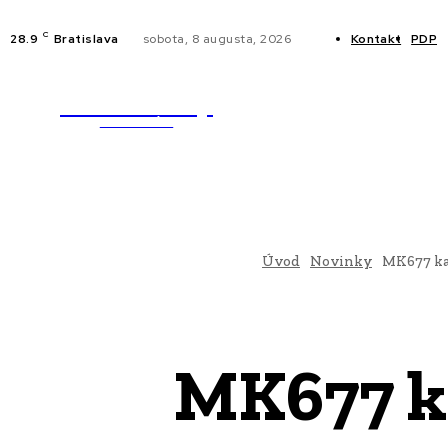
C
28.9
Bratislava
sobota, 8 augusta, 2026
Kontakt
PDP
WebMailShop
NOVINKY
MAGAZÍN
Úvod
Novinky
MK677 ka
MK677 ka