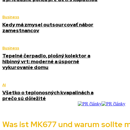
Business
Kedy má zmysel outsourcovať nábor
zamestnancov
Business
Tepelné čerpadlo, plošný kolektor a
hlbinný vrt: moderné a úsporné
vykurovanie domu
AI
Všetko o teplonosných kvapalinách a
prečo sú dôležité
Was ist MK677 und warum sollte 