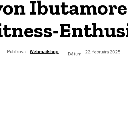
n Ibutamoren
itness-Enthus
Publikoval:
Webmailshop
22. februára 2025
Dátum: