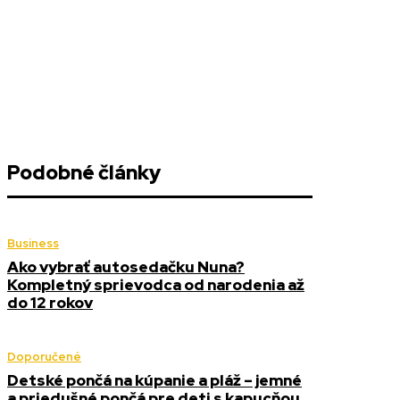
Podobné články
Business
Ako vybrať autosedačku Nuna?
Kompletný sprievodca od narodenia až
do 12 rokov
Doporučené
Detské pončá na kúpanie a pláž – jemné
a priedušné pončá pre deti s kapucňou