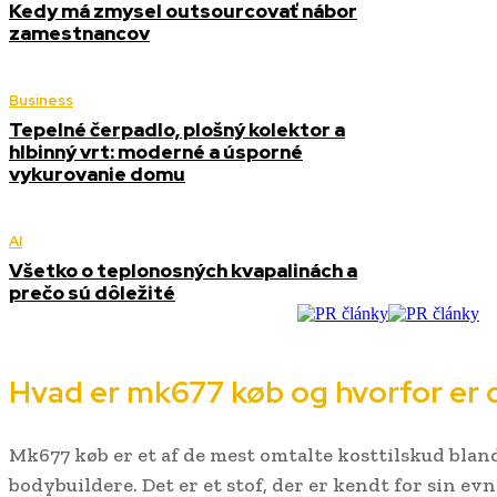
Kedy má zmysel outsourcovať nábor
zamestnancov
Business
Tepelné čerpadlo, plošný kolektor a
hlbinný vrt: moderné a úsporné
vykurovanie domu
AI
Všetko o teplonosných kvapalinách a
prečo sú dôležité
Hvad er mk677 køb og hvorfor er 
Mk677 køb er et af de mest omtalte kosttilskud bland
bodybuildere. Det er et stof, der er kendt for sin evn