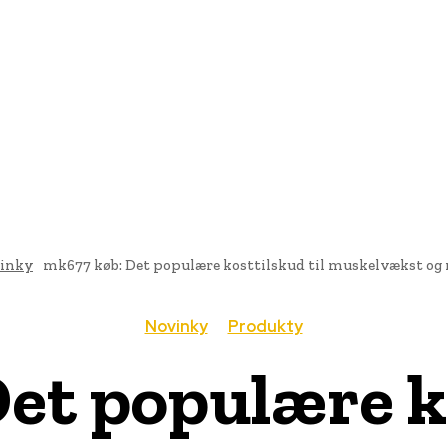
AI
PRODUKTY
JEDLO
BUSINESS
SLUŽBY
NEHNUTEĽ
inky
mk677 køb: Det populære kosttilskud til muskelvækst og 
Novinky
Produkty
et populære ko