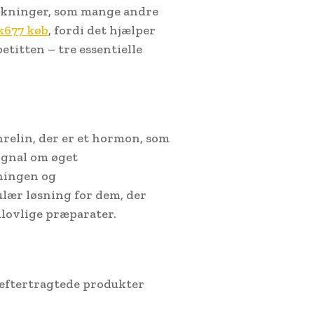
rkninger, som mange andre
677 køb
, fordi det hjælper
titten – tre essentielle
hrelin, der er et hormon, som
ignal om øget
ningen og
ulær løsning for dem, der
ulovlige præparater.
t eftertragtede produkter