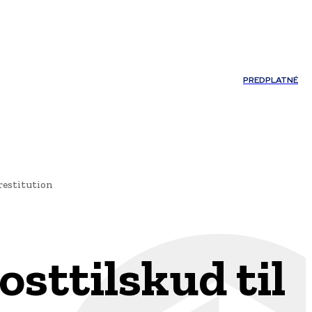
Môj účet
PREDPLATNÉ
NOSTI
JAZYK
restitution
sttilskud til