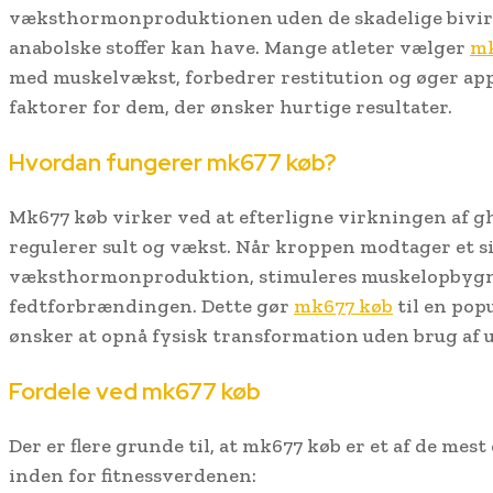
væksthormonproduktionen uden de skadelige bivi
anabolske stoffer kan have. Mange atleter vælger
mk
med muskelvækst, forbedrer restitution og øger appe
faktorer for dem, der ønsker hurtige resultater.
Hvordan fungerer mk677 køb?
Mk677 køb virker ved at efterligne virkningen af g
regulerer sult og vækst. Når kroppen modtager et s
væksthormonproduktion, stimuleres muskelopbyg
fedtforbrændingen. Dette gør
mk677 køb
til en pop
ønsker at opnå fysisk transformation uden brug af 
Fordele ved mk677 køb
Der er flere grunde til, at mk677 køb er et af de mes
inden for fitnessverdenen: