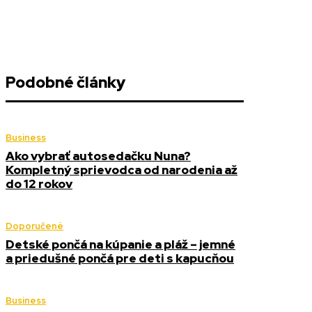
Podobné články
Business
Ako vybrať autosedačku Nuna?
Kompletný sprievodca od narodenia až
do 12 rokov
Doporučené
Detské pončá na kúpanie a pláž – jemné
a priedušné pončá pre deti s kapucňou
Business