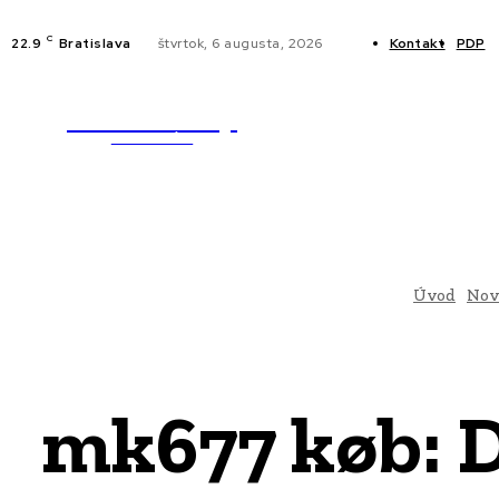
C
22.9
Bratislava
štvrtok, 6 augusta, 2026
Kontakt
PDP
WebMailShop
NOVINKY
MAGAZÍN
Úvod
Nov
mk677 køb: D