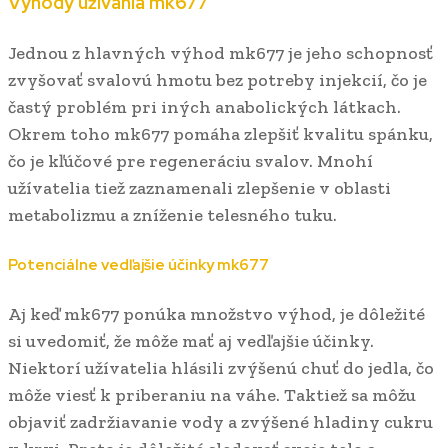
Výhody užívania mk677
Jednou z hlavných výhod mk677 je jeho schopnosť
zvyšovať svalovú hmotu bez potreby injekcií, čo je
častý problém pri iných anabolických látkach.
Okrem toho mk677 pomáha zlepšiť kvalitu spánku,
čo je kľúčové pre regeneráciu svalov. Mnohí
užívatelia tiež zaznamenali zlepšenie v oblasti
metabolizmu a zníženie telesného tuku.
Potenciálne vedľajšie účinky mk677
Aj keď mk677 ponúka množstvo výhod, je dôležité
si uvedomiť, že môže mať aj vedľajšie účinky.
Niektorí užívatelia hlásili zvýšenú chuť do jedla, čo
môže viesť k priberaniu na váhe. Taktiež sa môžu
objaviť zadržiavanie vody a zvýšené hladiny cukru