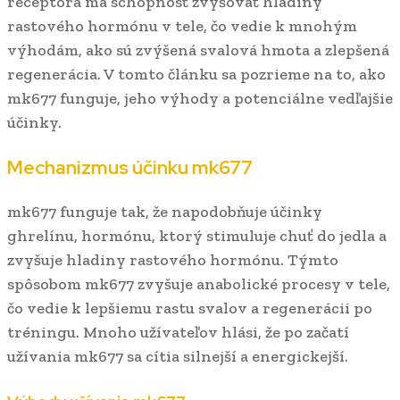
receptora má schopnosť zvyšovať hladiny
rastového hormónu v tele, čo vedie k mnohým
výhodám, ako sú zvýšená svalová hmota a zlepšená
regenerácia. V tomto článku sa pozrieme na to, ako
mk677 funguje, jeho výhody a potenciálne vedľajšie
účinky.
Mechanizmus účinku mk677
mk677 funguje tak, že napodobňuje účinky
ghrelínu, hormónu, ktorý stimuluje chuť do jedla a
zvyšuje hladiny rastového hormónu. Týmto
spôsobom mk677 zvyšuje anabolické procesy v tele,
čo vedie k lepšiemu rastu svalov a regenerácii po
tréningu. Mnoho užívateľov hlási, že po začatí
užívania mk677 sa cítia silnejší a energickejší.