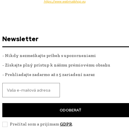
https://www.webmailshop.eu
Newsletter
- Nikdy nezmeškajte príbeh s upozorneniami
- Získajte plný prístup k nášmu prémiovému obsahu
- Prehliadajte zadarmo až z 5 zariadení naraz
ODOBERAŤ
Prečítal som a prijímam
GDPR
.