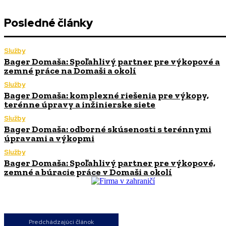
Posledné články
Služby
Bager Domaša: Spoľahlivý partner pre výkopové a
zemné práce na Domaši a okolí
Služby
Bager Domaša: komplexné riešenia pre výkopy,
terénne úpravy a inžinierske siete
Služby
Bager Domaša: odborné skúsenosti s terénnymi
úpravami a výkopmi
Služby
Bager Domaša: Spoľahlivý partner pre výkopové,
zemné a búracie práce v Domaši a okolí
Predchádzajúci článok