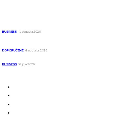
Populárne
Ako vybrať autosedačku Nuna? Kompletný sprievodca od
narodenia až do 12 rokov
BUSINESS
4. augusta 2026
Detské pončá na kúpanie a pláž – jemné a priedušné pončá
pre deti s kapucňou
DOPORUČENÉ
4. augusta 2026
Kedy má zmysel outsourcovať nábor zamestnancov
BUSINESS
16. júla 2026
Odkazy
Novinky
AI
Produkty
Jedlo