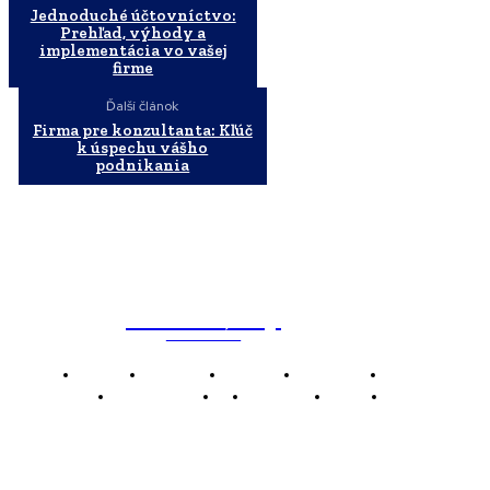
Jednoduché účtovníctvo:
Prehľad, výhody a
implementácia vo vašej
firme
Ďalší článok
Firma pre konzultanta: Kľúč
k úspechu vášho
podnikania
WebMailShop
MAGAZÍN
Domov
Business
Financie
Marketing
Politika
Technológie
AI
Produkty
Jedlo
Káva
WMS