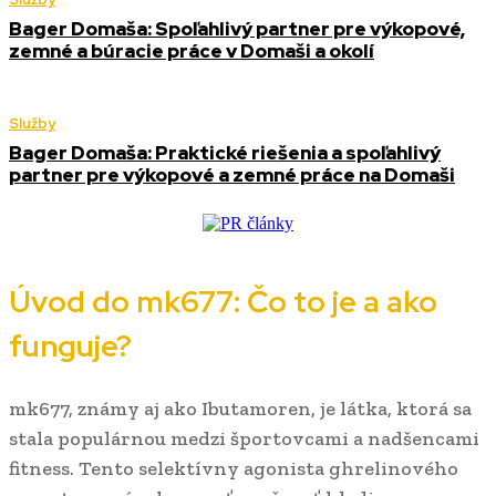
Bager Domaša: Spoľahlivý partner pre výkopové,
zemné a búracie práce v Domaši a okolí
Služby
Bager Domaša: Praktické riešenia a spoľahlivý
partner pre výkopové a zemné práce na Domaši
Úvod do mk677: Čo to je a ako
funguje?
mk677, známy aj ako Ibutamoren, je látka, ktorá sa
stala populárnou medzi športovcami a nadšencami
fitness. Tento selektívny agonista ghrelinového