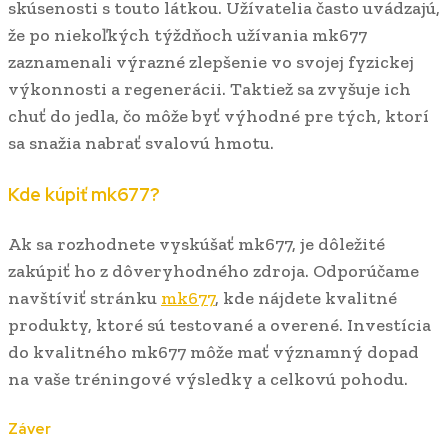
skúsenosti s touto látkou. Užívatelia často uvádzajú,
že po niekoľkých týždňoch užívania mk677
zaznamenali výrazné zlepšenie vo svojej fyzickej
výkonnosti a regenerácii. Taktiež sa zvyšuje ich
chuť do jedla, čo môže byť výhodné pre tých, ktorí
sa snažia nabrať svalovú hmotu.
Kde kúpiť mk677?
Ak sa rozhodnete vyskúšať mk677, je dôležité
zakúpiť ho z dôveryhodného zdroja. Odporúčame
navštíviť stránku
mk677
, kde nájdete kvalitné
produkty, ktoré sú testované a overené. Investícia
do kvalitného mk677 môže mať významný dopad
na vaše tréningové výsledky a celkovú pohodu.
Záver