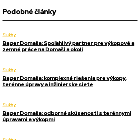
Podobné články
Služby
Bager Domaša: Spoľahlivý partner pre výkopové a
zemné práce na Domaši a okolí
Služby
Bager Domaša: komplexné riešenia pre výkopy,
terénne úpravy a inžinierske siete
Služby
Bager Domaša: odborné skúsenosti s terénnymi
úpravami a výkopmi
Služby