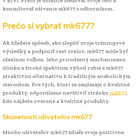
v krvi. Preto je dôležité sledovať svoje telo a
konzultovať užívanie mk677 s odborníkom.
Prečo si vybrať mk677?
Ak hľadáte spôsob, ako zlepšiť svoje tréningové
výsledky a podporiť rast svalov, mk677 môže byť
ideálnou voľbou. Jeho prirodzený mechanizmus
účinku a široké spektrum výhod robia z mk677
atraktívnu alternatívu k tradičným anabolickým
steroidom. Pre tých, ktorí sa zaujímajú o kvalitné
produkty, odporúčame navštíviť stránku
mk677
,
kde nájdete overené a kvalitné produkty.
Skúsenosti užívateľov mk677
Mnoho užívateľov mk677 zdieľa svoje pozitívne