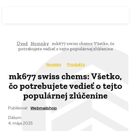
WebMailShop
MAGAZÍN
Úvod
Novinky
mk677 swiss chems: Všetko, čo
potrebujete vedieť o tejto populárnej zlúčenine
Novinky
Produkty
mk677 swiss chems: Všetko,
čo potrebujete vedieť o tejto
populárnej zlúčenine
Publikoval:
Webmailshop
Dátum:
4. mája 2025