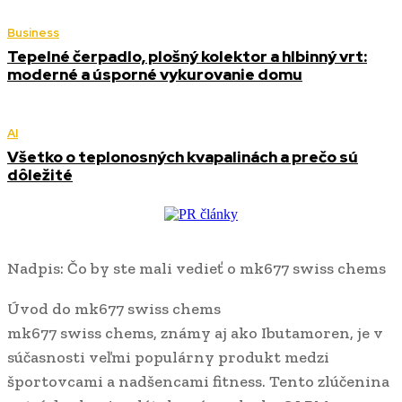
Business
Tepelné čerpadlo, plošný kolektor a hlbinný vrt:
moderné a úsporné vykurovanie domu
AI
Všetko o teplonosných kvapalinách a prečo sú
dôležité
Nadpis: Čo by ste mali vedieť o mk677 swiss chems
Úvod do mk677 swiss chems
mk677 swiss chems, známy aj ako Ibutamoren, je v
súčasnosti veľmi populárny produkt medzi
športovcami a nadšencami fitness. Tento zlúčenina