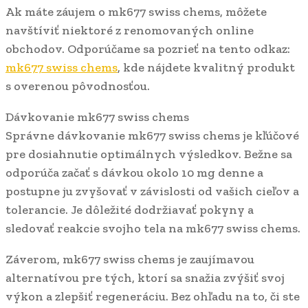
Ak máte záujem o mk677 swiss chems, môžete
navštíviť niektoré z renomovaných online
obchodov. Odporúčame sa pozrieť na tento odkaz:
mk677 swiss chems
, kde nájdete kvalitný produkt
s overenou pôvodnosťou.
Dávkovanie mk677 swiss chems
Správne dávkovanie mk677 swiss chems je kľúčové
pre dosiahnutie optimálnych výsledkov. Bežne sa
odporúča začať s dávkou okolo 10 mg denne a
postupne ju zvyšovať v závislosti od vašich cieľov a
tolerancie. Je dôležité dodržiavať pokyny a
sledovať reakcie svojho tela na mk677 swiss chems.
Záverom, mk677 swiss chems je zaujímavou
alternatívou pre tých, ktorí sa snažia zvýšiť svoj
výkon a zlepšiť regeneráciu. Bez ohľadu na to, či ste