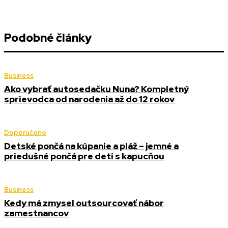
Podobné články
Business
Ako vybrať autosedačku Nuna? Kompletný
sprievodca od narodenia až do 12 rokov
Doporučené
Detské pončá na kúpanie a pláž – jemné a
priedušné pončá pre deti s kapucňou
Business
Kedy má zmysel outsourcovať nábor
zamestnancov