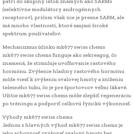
patrí do skupiny látok známych ako SARMs
(selektívne modulátory androgénnych
receptorov), pričom však nie je presne SARM, ale
má mnoho vlastností, ktoré zaujmú široké
spektrum používateľov.
Mechanizmus účinku mk677 swiss chems
mk677 swiss chems funguje ako sekreagog, čo
znamená, že stimuluje uvoľňovanie rastového
hormónu. Zvýšenie hladiny rastového hormónu
môže viesť k zvýšeniu svalovej hmoty a zníženiu
telesného tuku, čo je pre športovcov veľmi lákavé.
Užitie mk677 swiss chems môže zlepšiť regeneráciu
po tréningu a podporiť celkovú fyzickú výkonnosť.
Výhody mk677 swiss chems
Jednou z hlavných výhod mk677 swiss chems je
jeho schopnosť zvyšovať svalovú hmotu bez