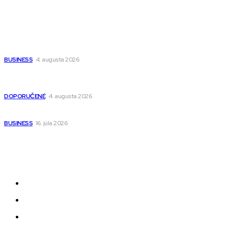
Populárne
Ako vybrať autosedačku Nuna? Kompletný sprievodca od
narodenia až do 12 rokov
BUSINESS
4. augusta 2026
Detské pončá na kúpanie a pláž – jemné a priedušné pončá
pre deti s kapucňou
DOPORUČENÉ
4. augusta 2026
Kedy má zmysel outsourcovať nábor zamestnancov
BUSINESS
16. júla 2026
Odkazy
Novinky
AI
Produkty