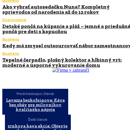
Business
Ako vybrať autosedačku Nuna? Kompletný
sprievodca od narodenia až do 12 rokov
Doporučené
Detské pončá na kúpanie a pláž – jemné a priedušn
pončá pre deti s kapucňou
Business
Kedy má zmysel outsourcovať nábor zamestnanco
Business
Tepelné čerpadlo, plošný kolektor a hlbinný vrt:
moderné a úsporné vykurovanie domu
Predchádzajúci článok
Lavazza bezkofeinova: Káva
bez obáv pre milovníkov
kvalitného nápoja
Ďalší článok
zrnkova kava akcia: Objavte