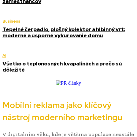
zamestnancov
Business
Tepelné čerpadlo, plošný kolektor a hlbinný vrt:
moderné a úsporné vykurovanie domu
AI
Všetko o teplonosných kvapalinách a prečo sú
dôležité
Mobilní reklama jako klíčový
nástroj moderního marketingu
V digitálním věku, kde je většina populace neustále