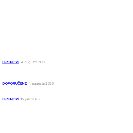
Fitness MEDIUM
Wisdom-All-The-Best
Populárne
Ako vybrať autosedačku Nuna? Kompletný sprievodca od
narodenia až do 12 rokov
BUSINESS
4. augusta 2026
Detské pončá na kúpanie a pláž – jemné a priedušné pončá
pre deti s kapucňou
DOPORUČENÉ
4. augusta 2026
Kedy má zmysel outsourcovať nábor zamestnancov
BUSINESS
16. júla 2026
Odkazy