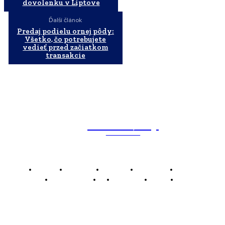
dovolenku v Liptove
Ďalší článok
Predaj podielu ornej pôdy:
Všetko, čo potrebujete
vedieť przed začiatkom
transakcie
WebMailShop
MAGAZÍN
Domov
Business
Financie
Marketing
Politika
Technológie
AI
Produkty
Jedlo
Káva
WMS