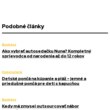
Podobné články
Business
Ako vybrať autosedačku Nuna? Kompletný
sprievodca od narodenia až do 12 rokov
Doporučené
Detské pončá na kúpanie a pláž – jemné a
priedušné pončá pre deti s kapucňou
Business
Kedy má zmysel outsourcovať nábor