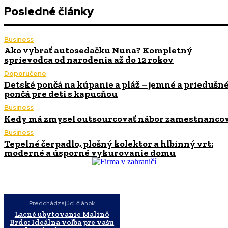
Posledné články
Business
Ako vybrať autosedačku Nuna? Kompletný
sprievodca od narodenia až do 12 rokov
Doporučené
Detské pončá na kúpanie a pláž – jemné a priedušn
pončá pre deti s kapucňou
Business
Kedy má zmysel outsourcovať nábor zamestnanco
Business
Tepelné čerpadlo, plošný kolektor a hlbinný vrt:
moderné a úsporné vykurovanie domu
Predchádzajúci článok
Lacné ubytovanie Malinô
Brdo: Ideálna voľba pre vašu