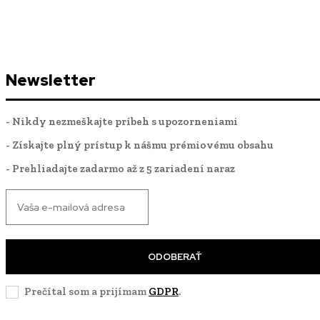
Newsletter
- Nikdy nezmeškajte príbeh s upozorneniami
- Získajte plný prístup k nášmu prémiovému obsahu
- Prehliadajte zadarmo až z 5 zariadení naraz
ODOBERAŤ
Prečítal som a prijímam
GDPR
.