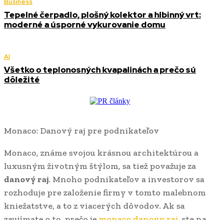
Business
Tepelné čerpadlo, plošný kolektor a hlbinný vrt:
moderné a úsporné vykurovanie domu
AI
Všetko o teplonosných kvapalinách a prečo sú
dôležité
Monaco: Danový raj pre podnikateľov
Monaco, známe svojou krásnou architektúrou a
luxusným životným štýlom, sa tiež považuje za
danový raj
. Mnoho podnikateľov a investorov sa
rozhoduje pre založenie firmy v tomto malebnom
kniežatstve, a to z viacerých dôvodov. Ak sa
zaujímate o to, prečo je
monaco danovy raj
, ste na