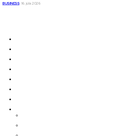
BUSINESS
16. júla 2026
Odkazy
Novinky
AI
Produkty
Jedlo
Business
Služby
Nehnuteľnosti
Jazyk
Slovenčina
Čeština
Polski