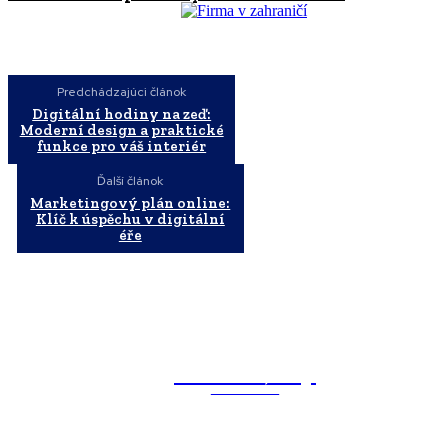
Predchádzajúci článok
Digitální hodiny na zeď:
Moderní design a praktické
funkce pro váš interiér
Ďalší článok
Marketingový plán online:
Klíč k úspěchu v digitální
éře
WebMailShop
MAGAZÍN