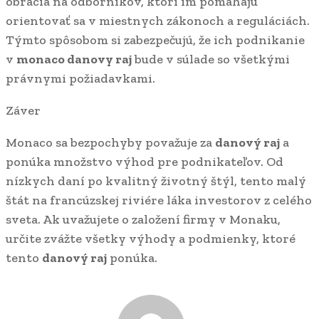
obracia na odborníkov, ktorí im pomáhajú
orientovať sa v miestnych zákonoch a reguláciách.
Týmto spôsobom si zabezpečujú, že ich podnikanie
v
monaco danovy raj
bude v súlade so všetkými
právnymi požiadavkami.
Záver
Monaco sa bezpochyby považuje za
danový raj
a
ponúka množstvo výhod pre podnikateľov. Od
nízkych daní po kvalitný životný štýl, tento malý
štát na francúzskej riviére láka investorov z celého
sveta. Ak uvažujete o založení firmy v Monaku,
určite zvážte všetky výhody a podmienky, ktoré
tento
danový raj
ponúka.