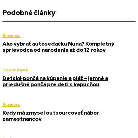
Podobné články
Business
Ako vybrať autosedačku Nuna? Kompletný
sprievodca od narodenia až do 12 rokov
Doporučené
Detské pončá na kúpanie a pláž – jemné a
priedušné pončá pre deti s kapucňou
Business
Kedy má zmysel outsourcovať nábor
zamestnancov