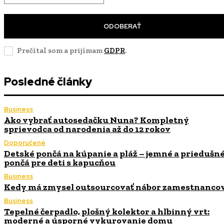
ODOBERAŤ
Prečítal som a prijímam
GDPR
.
Posledné články
Business
Ako vybrať autosedačku Nuna? Kompletný
sprievodca od narodenia až do 12 rokov
Doporučené
Detské pončá na kúpanie a pláž – jemné a priedušn
pončá pre deti s kapucňou
Business
Kedy má zmysel outsourcovať nábor zamestnanco
Business
Tepelné čerpadlo, plošný kolektor a hlbinný vrt:
moderné a úsporné vykurovanie domu