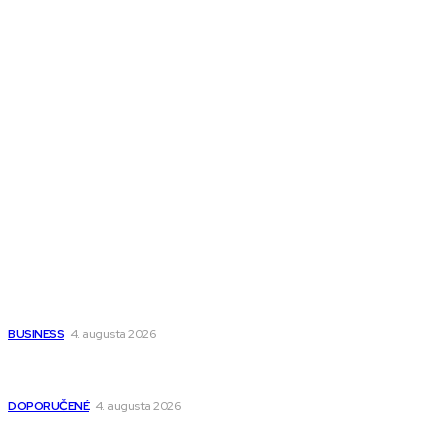
Town Talk
Magazín AI
All The Best
Magazín PRO
Fitness MEDIUM
Wisdom-All-The-Best
Populárne
Ako vybrať autosedačku Nuna? Kompletný sprievodca od
narodenia až do 12 rokov
BUSINESS
4. augusta 2026
Detské pončá na kúpanie a pláž – jemné a priedušné pončá
pre deti s kapucňou
DOPORUČENÉ
4. augusta 2026
Kedy má zmysel outsourcovať nábor zamestnancov