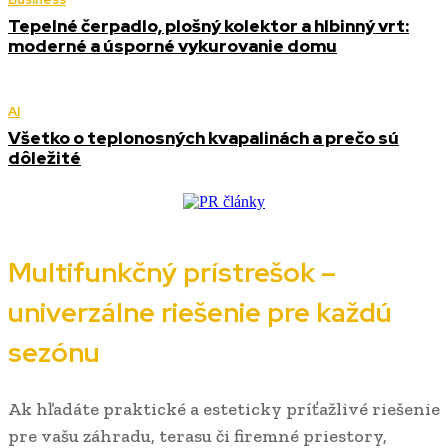
Tepelné čerpadlo, plošný kolektor a hlbinný vrt:
moderné a úsporné vykurovanie domu
AI
Všetko o teplonosných kvapalinách a prečo sú
dôležité
Multifunkčný prístrešok –
univerzálne riešenie pre každú
sezónu
Ak hľadáte praktické a esteticky príťažlivé riešenie
pre vašu záhradu, terasu či firemné priestory,