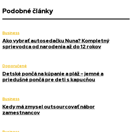
Podobné články
Business
Ako vybrať autosedačku Nuna? Kompletný
sprievodca od narodenia až do 12 rokov
Doporučené
Detské pončá na kúpanie a pláž – jemné a
priedušné pončá pre deti s kapucňou
Business
Kedy má zmysel outsourcovať nábor
zamestnancov
Business