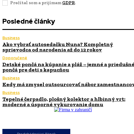
Prečítal som a prijímam
GDPR
.
Posledné články
Business
Ako vybrať autosedačku Nuna? Kompletný
sprievodca od narodenia až do 12 rokov
Doporučené
Detské pončá na kúpanie a pláž – jemné a priedušn
pončá pre deti s kapucňou
Business
Kedy má zmysel outsourcovať nábor zamestnanco
Business
Tepelné čerpadlo, plošný kolektor a hlbinný vrt:
moderné a úsporné vykurovanie domu
Predchádzajúci článok