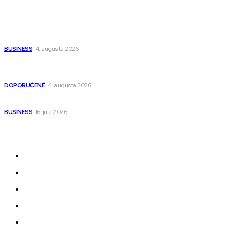
Populárne
Ako vybrať autosedačku Nuna? Kompletný sprievodca od
narodenia až do 12 rokov
BUSINESS
4. augusta 2026
Detské pončá na kúpanie a pláž – jemné a priedušné pončá
pre deti s kapucňou
DOPORUČENÉ
4. augusta 2026
Kedy má zmysel outsourcovať nábor zamestnancov
BUSINESS
16. júla 2026
Odkazy
Novinky
AI
Produkty
Jedlo
Business