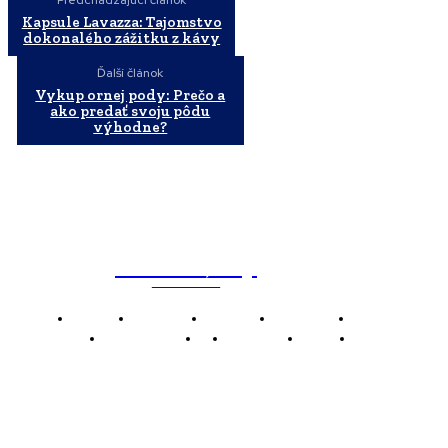
Kapsule Lavazza: Tajomstvo
dokonalého zážitku z kávy
Ďalší článok
Vykup ornej pody: Prečo a
ako predať svoju pôdu
výhodne?
WebMailShop
MAGAZÍN
Domov
Business
Financie
Marketing
Politika
Technológie
AI
Produkty
Jedlo
Káva
WMS
WebMailShop je moderní technologický magazín,