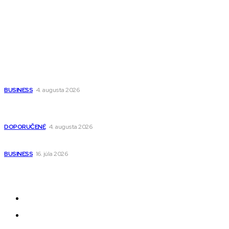
Fitness MEDIUM
Wisdom-All-The-Best
Populárne
Ako vybrať autosedačku Nuna? Kompletný sprievodca od
narodenia až do 12 rokov
BUSINESS
4. augusta 2026
Detské pončá na kúpanie a pláž – jemné a priedušné pončá
pre deti s kapucňou
DOPORUČENÉ
4. augusta 2026
Kedy má zmysel outsourcovať nábor zamestnancov
BUSINESS
16. júla 2026
Odkazy
Novinky
AI