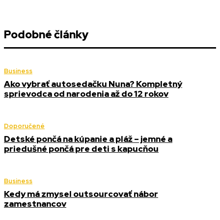
Podobné články
Business
Ako vybrať autosedačku Nuna? Kompletný
sprievodca od narodenia až do 12 rokov
Doporučené
Detské pončá na kúpanie a pláž – jemné a
priedušné pončá pre deti s kapucňou
Business
Kedy má zmysel outsourcovať nábor
zamestnancov