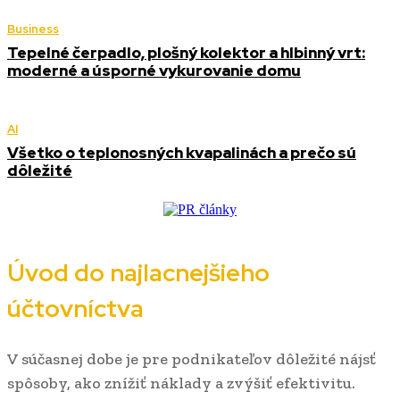
Business
Tepelné čerpadlo, plošný kolektor a hlbinný vrt:
moderné a úsporné vykurovanie domu
AI
Všetko o teplonosných kvapalinách a prečo sú
dôležité
Úvod do najlacnejšieho
účtovníctva
V súčasnej dobe je pre podnikateľov dôležité nájsť
spôsoby, ako znížiť náklady a zvýšiť efektivitu.