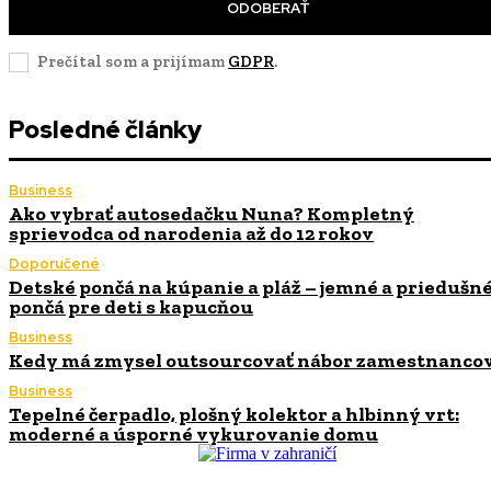
ODOBERAŤ
Prečítal som a prijímam
GDPR
.
Posledné články
Business
Ako vybrať autosedačku Nuna? Kompletný
sprievodca od narodenia až do 12 rokov
Doporučené
Detské pončá na kúpanie a pláž – jemné a priedušn
pončá pre deti s kapucňou
Business
Kedy má zmysel outsourcovať nábor zamestnanco
Business
Tepelné čerpadlo, plošný kolektor a hlbinný vrt:
moderné a úsporné vykurovanie domu