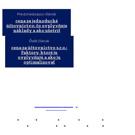
Predchádzajúci článok
cena za jednoduché
účtovníctvo: čo ovplyvňuje
náklady a ako ušetriť
Ďalší článok
cena za účtovníctvo s.r.o.:
Faktory, ktoré ju
ovplyvňujú a ako ju
optimalizovať
WebMailShop
MAGAZÍN
Domov
Business
Financie
Marketing
Politika
Technológie
AI
Produkty
Jedlo
Káva