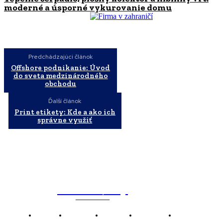
moderné a úsporné vykurovanie domu
Predchádzajúci článok
Offshore podnikanie: Úvod
do sveta medzinárodného
obchodu
Ďalší článok
Print etikety: Kde a ako ich
správne využiť
WebMailShop
MAGAZÍN
Domov
Business
Financie
Marketing
Politika