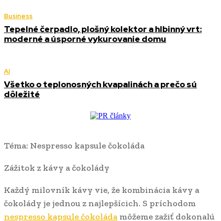
Business
Tepelné čerpadlo, plošný kolektor a hlbinný vrt:
moderné a úsporné vykurovanie domu
AI
Všetko o teplonosných kvapalinách a prečo sú
dôležité
Téma: Nespresso kapsule čokoláda
Zážitok z kávy a čokolády
Každý milovník kávy vie, že kombinácia kávy a
čokolády je jednou z najlepšícich. S príchodom
nespresso kapsule čokoláda
môžeme zažiť dokonalú