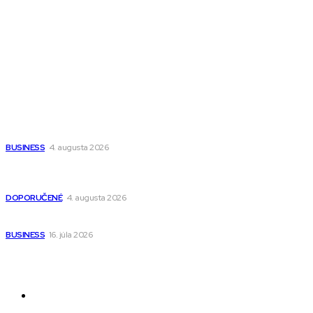
Magazín PRO
Fitness MEDIUM
Wisdom-All-The-Best
Populárne
Ako vybrať autosedačku Nuna? Kompletný sprievodca od
narodenia až do 12 rokov
BUSINESS
4. augusta 2026
Detské pončá na kúpanie a pláž – jemné a priedušné pončá
pre deti s kapucňou
DOPORUČENÉ
4. augusta 2026
Kedy má zmysel outsourcovať nábor zamestnancov
BUSINESS
16. júla 2026
Odkazy
Novinky