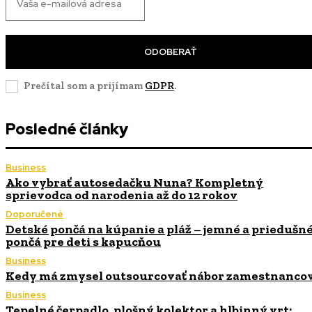
ODOBERAŤ
Prečítal som a prijímam
GDPR
.
Posledné články
Business
Ako vybrať autosedačku Nuna? Kompletný
sprievodca od narodenia až do 12 rokov
Doporučené
Detské pončá na kúpanie a pláž – jemné a priedušn
pončá pre deti s kapucňou
Business
Kedy má zmysel outsourcovať nábor zamestnanco
Business
Tepelné čerpadlo, plošný kolektor a hlbinný vrt: