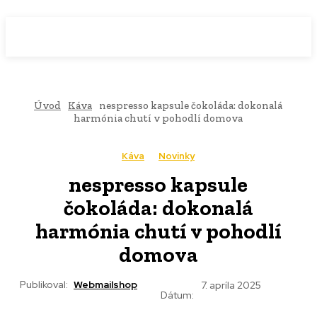
WebMailShop
MAGAZÍN
Úvod
Káva
nespresso kapsule čokoláda: dokonalá
harmónia chutí v pohodlí domova
Káva
Novinky
nespresso kapsule
čokoláda: dokonalá
harmónia chutí v pohodlí
domova
Publikoval:
Webmailshop
7. apríla 2025
Dátum: