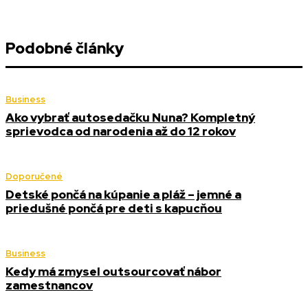
Podobné články
Business
Ako vybrať autosedačku Nuna? Kompletný
sprievodca od narodenia až do 12 rokov
Doporučené
Detské pončá na kúpanie a pláž – jemné a
priedušné pončá pre deti s kapucňou
Business
Kedy má zmysel outsourcovať nábor
zamestnancov