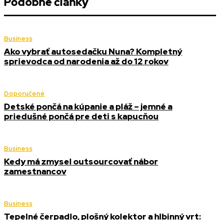
Podobné články
Business
Ako vybrať autosedačku Nuna? Kompletný
sprievodca od narodenia až do 12 rokov
Doporučené
Detské pončá na kúpanie a pláž – jemné a
priedušné pončá pre deti s kapucňou
Business
Kedy má zmysel outsourcovať nábor
zamestnancov
Business
Tepelné čerpadlo, plošný kolektor a hlbinný vrt: