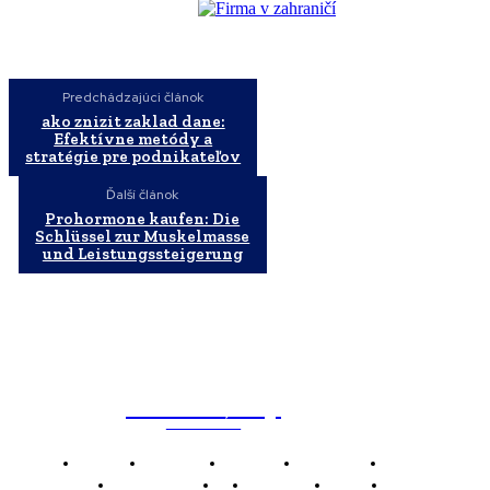
Predchádzajúci článok
ako znizit zaklad dane:
Efektívne metódy a
stratégie pre podnikateľov
Ďalší článok
Prohormone kaufen: Die
Schlüssel zur Muskelmasse
und Leistungssteigerung
WebMailShop
MAGAZÍN
Domov
Business
Financie
Marketing
Politika
Technológie
AI
Produkty
Jedlo
Káva