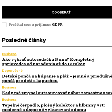
ODOBERAŤ
Prečítal som a prijímam
GDPR
.
Posledné články
Business
Ako vybrať autosedačku Nuna? Kompletný
sprievodca od narodenia až do 12 rokov
Doporučené
Detské pončá na kúpanie a pláž – jemné a priedušn
pončá pre deti s kapucňou
Business
Kedy má zmysel outsourcovať nábor zamestnanco
Business
Tepelné čerpadlo, plošný kolektor a hlbinný vrt:
moderné a úsporné vykurovanie domu