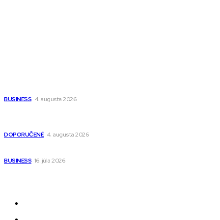
Magazín PRO
Fitness MEDIUM
Wisdom-All-The-Best
Populárne
Ako vybrať autosedačku Nuna? Kompletný sprievodca od
narodenia až do 12 rokov
BUSINESS
4. augusta 2026
Detské pončá na kúpanie a pláž – jemné a priedušné pončá
pre deti s kapucňou
DOPORUČENÉ
4. augusta 2026
Kedy má zmysel outsourcovať nábor zamestnancov
BUSINESS
16. júla 2026
Odkazy
Novinky
AI