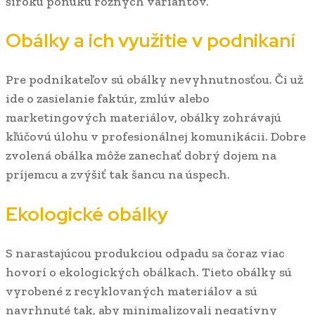
širokú ponuku rôznych variantov.
Obálky a ich využitie v podnikaní
Pre podnikateľov sú obálky nevyhnutnosťou. Či už
ide o zasielanie faktúr, zmlúv alebo
marketingových materiálov, obálky zohrávajú
kľúčovú úlohu v profesionálnej komunikácii. Dobre
zvolená obálka môže zanechať dobrý dojem na
príjemcu a zvýšiť tak šancu na úspech.
Ekologické obálky
S narastajúcou produkciou odpadu sa čoraz viac
hovorí o ekologických obálkach. Tieto obálky sú
vyrobené z recyklovaných materiálov a sú
navrhnuté tak, aby minimalizovali negatívny