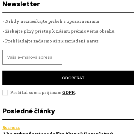
Newsletter
- Nikdy nezmeškajte príbeh s upozorneniami
- Získajte plný prístup k nášmu prémiovému obsahu
- Prehliadajte zadarmo až z 5 zariadení naraz
ODOBERAŤ
Prečítal som a prijímam
GDPR
.
Posledné články
Business
Ako vybrať autosedačku Nuna? Kompletný