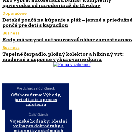
sprievodca od narodenia až do 12 rokov
Doporučené
Detské pončá na kúpanie a pláž – jemné a priedušn
pončá pre deti s kapucňou
Business
Kedy má zmysel outsourcovať nábor zamestnanco
Business
Tepelné čerpadlo, plošný kolektor a hlbinný vrt:
moderné a úsporné vykurovanie domu
Predchádzajúci článok
Offshore firma: Výhody,
jurisdikcie a proces
založenia
Ďalší článok
Vojenské hodinky: Ideální
volba pro dobrodruhy a
milovníky extrémních