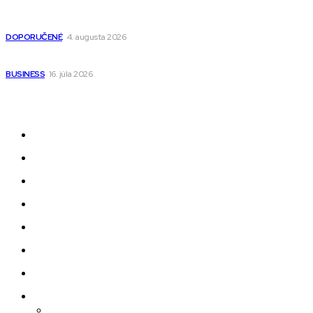
Detské pončá na kúpanie a pláž – jemné a priedušné pončá
pre deti s kapucňou
DOPORUČENÉ
4. augusta 2026
Kedy má zmysel outsourcovať nábor zamestnancov
BUSINESS
16. júla 2026
Odkazy
Novinky
AI
Produkty
Jedlo
Business
Služby
Nehnuteľnosti
Jazyk
Slovenčina