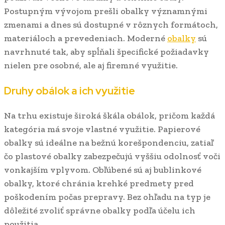
Postupným vývojom prešli obalky významnými
zmenami a dnes sú dostupné v rôznych formátoch,
materiáloch a prevedeniach. Moderné
obalky
sú
navrhnuté tak, aby spĺňali špecifické požiadavky
nielen pre osobné, ale aj firemné využitie.
Druhy obálok a ich využitie
Na trhu existuje široká škála obálok, pričom každá
kategória má svoje vlastné využitie. Papierové
obalky sú ideálne na bežnú korešpondenciu, zatiaľ
čo plastové obalky zabezpečujú vyššiu odolnosť voči
vonkajším vplyvom. Obľúbené sú aj bublinkové
obalky, ktoré chránia krehké predmety pred
poškodením počas prepravy. Bez ohľadu na typ je
dôležité zvoliť správne obalky podľa účelu ich
použitia.