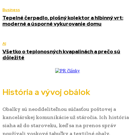
Business
Tepelné čerpadlo, plošný kolektor a hlbinný vrt:
moderné a úsporné vykurovanie domu
AI
Všetko o teplonosných kvapalinách a prečo sú
dôležité
História a vývoj obálok
Obalky sú neoddeliteľnou súčasťou poštovej a
kancelárskej komunikácie už stáročia. Ich história
siaha až do staroveku, keď sa na prenos správ
používali voskové tabuľky a textilné obaly.