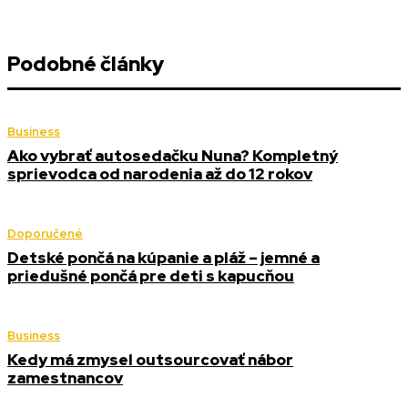
Podobné články
Business
Ako vybrať autosedačku Nuna? Kompletný
sprievodca od narodenia až do 12 rokov
Doporučené
Detské pončá na kúpanie a pláž – jemné a
priedušné pončá pre deti s kapucňou
Business
Kedy má zmysel outsourcovať nábor
zamestnancov