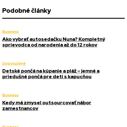
Podobné články
Business
Ako vybrať autosedačku Nuna? Kompletný
sprievodca od narodenia až do 12 rokov
Doporučené
Detské pončá na kúpanie a pláž – jemné a
priedušné pončá pre deti s kapucňou
Business
Kedy má zmysel outsourcovať nábor
zamestnancov
Business