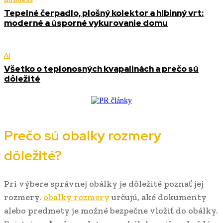
Tepelné čerpadlo, plošný kolektor a hlbinný vrt:
moderné a úsporné vykurovanie domu
AI
Všetko o teplonosných kvapalinách a prečo sú
dôležité
Prečo sú obalky rozmery
dôležité?
Pri výbere správnej obálky je dôležité poznať jej
rozmery.
obalky rozmery
určujú, aké dokumenty
alebo predmety je možné bezpečne vložiť do obálky.