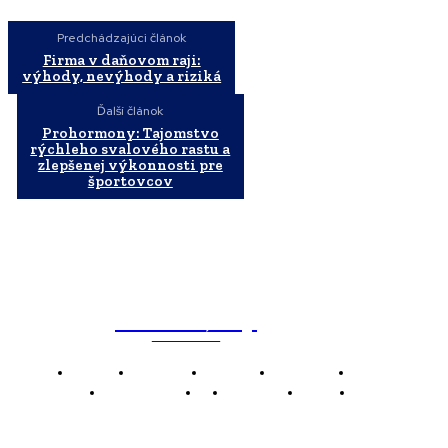
Predchádzajúci článok
Firma v daňovom raji:
výhody, nevýhody a riziká
Ďalší článok
Prohormony: Tajomstvo
rýchleho svalového rastu a
zlepšenej výkonnosti pre
športovcov
WebMailShop
MAGAZÍN
Domov
Business
Financie
Marketing
Politika
Technológie
AI
Produkty
Jedlo
Káva