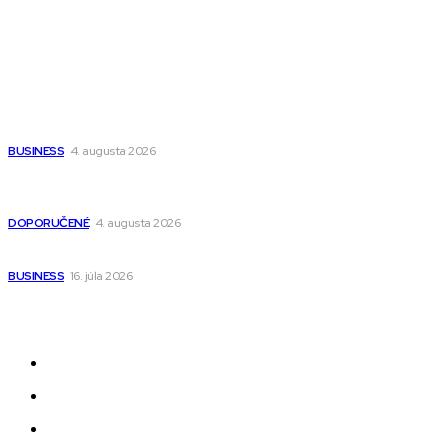
Wisdom-All-The-Best
Populárne
Ako vybrať autosedačku Nuna? Kompletný sprievodca od
narodenia až do 12 rokov
BUSINESS
4. augusta 2026
Detské pončá na kúpanie a pláž – jemné a priedušné pončá
pre deti s kapucňou
DOPORUČENÉ
4. augusta 2026
Kedy má zmysel outsourcovať nábor zamestnancov
BUSINESS
16. júla 2026
Odkazy
Novinky
AI
Produkty