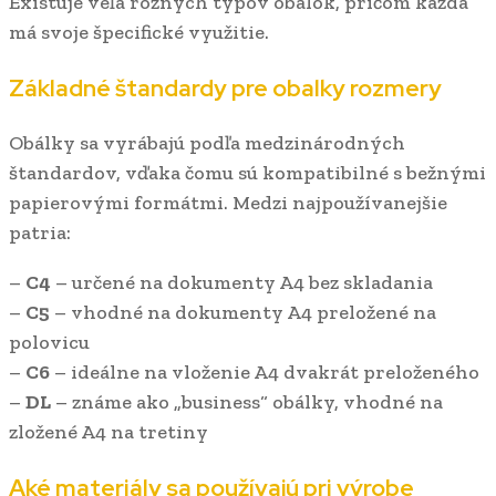
Existuje veľa rôznych typov obálok, pričom každá
má svoje špecifické využitie.
Základné štandardy pre obalky rozmery
Obálky sa vyrábajú podľa medzinárodných
štandardov, vďaka čomu sú kompatibilné s bežnými
papierovými formátmi. Medzi najpoužívanejšie
patria:
–
C4
– určené na dokumenty A4 bez skladania
–
C5
– vhodné na dokumenty A4 preložené na
polovicu
–
C6
– ideálne na vloženie A4 dvakrát preloženého
–
DL
– známe ako „business“ obálky, vhodné na
zložené A4 na tretiny
Aké materiály sa používajú pri výrobe