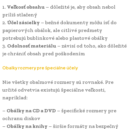
1.
Veľkosť obsahu
– dôležité je, aby obsah nebol
príliš stlačený
2.
Účel zásielky
– bežné dokumenty môžu ísť do
papierových obálok, ale citlivé predmety
potrebujú bublinkové alebo plastové obálky
3.
Odolnosť materiálu
– závisí od toho, ako dôležité
je chrániť obsah pred poškodením
Obalky rozmery pre špeciálne účely
Nie všetky obalmové rozmery sú rovnaké. Pre
určité odvetvia existujú špeciálne veľkosti,
napríklad:
–
Obálky na CD a DVD
– špecifické rozmery pre
ochranu diskov
–
Obálky na knihy
– širšie formáty na bezpečný