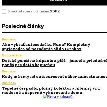
Prečítal som a prijímam
GDPR
.
Posledné články
Business
Ako vybrať autosedačku Nuna? Kompletný
sprievodca od narodenia až do 12 rokov
Doporučené
Detské pončá na kúpanie a pláž – jemné a priedušn
pončá pre deti s kapucňou
Business
Kedy má zmysel outsourcovať nábor zamestnanco
Business
Tepelné čerpadlo, plošný kolektor a hlbinný vrt:
moderné a úsporné vykurovanie domu