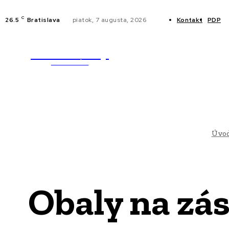
C
26.5
Bratislava
piatok, 7 augusta, 2026
Kontakt
PDP
WebMailShop
NOVINKY
MAGAZÍN
Úvo
Obaly na zás