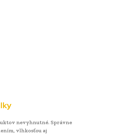
lky
oduktov nevyhnutné. Správne
ením, vlhkosťou aj