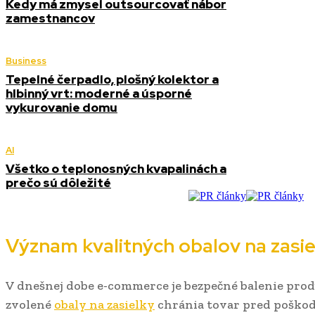
Kedy má zmysel outsourcovať nábor
zamestnancov
Business
Tepelné čerpadlo, plošný kolektor a
hlbinný vrt: moderné a úsporné
vykurovanie domu
AI
Všetko o teplonosných kvapalinách a
prečo sú dôležité
Význam kvalitných obalov na zasie
V dnešnej dobe e-commerce je bezpečné balenie pr
zvolené
obaly na zasielky
chránia tovar pred poškod