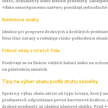
textil, dokumenty alebo menšie predmety. Zabezpeču
vďaka samolepiacemu uzáveru ponúkajú jednoduché 
Bublinkové obálky
Ideálne pri preprave drobných a krehkých predmet
fólia tlmí nárazy a redukuje riziko poškodenia obsah
Fóliové obaly a stretch fólia
Používajú sa na fixáciu väčších balení alebo na ochr
na paletizáciu zásielok.
Tipy na výber obalu podľa druhu zásielky
Správny výber obalu závisí od typu tovaru, ktorý zasi
predmetoch odporúčame pevné kartónové krabice, zat
drobné predmety sú ideálne plastové obálky. Pred 