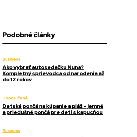
Podobné články
Business
Ako vybrať autosedačku Nuna?
Kompletný sprievodca od narodenia až
do 12 rokov
Doporučené
Detské pončá na kúpanie a pláž – jemné
a priedušné pončá pre deti s kapucňou
Business