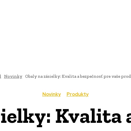
AI
PRODUKTY
JEDLO
BUSINESS
SLUŽBY
NEHNUTEĽ
d
Novinky
Obaly na zásielky: Kvalita a bezpečnosť pre vaše pro
Novinky
Produkty
ielky: Kvalita