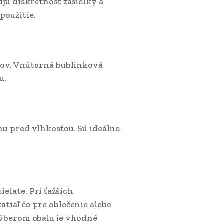
jú diskrétnosť zásielky a
použitie.
ov. Vnútorná bublinková
u.
anu pred vlhkosťou. Sú ideálne
elate. Pri ťažších
iaľ čo pre oblečenie alebo
výberom obalu je vhodné