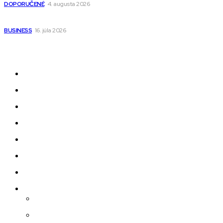
DOPORUČENÉ
4. augusta 2026
Kedy má zmysel outsourcovať nábor zamestnancov
BUSINESS
16. júla 2026
Odkazy
Novinky
AI
Produkty
Jedlo
Business
Služby
Nehnuteľnosti
Jazyk
Slovenčina
Čeština