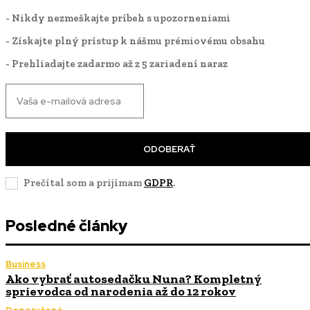
- Nikdy nezmeškajte príbeh s upozorneniami
- Získajte plný prístup k nášmu prémiovému obsahu
- Prehliadajte zadarmo až z 5 zariadení naraz
ODOBERAŤ
Prečítal som a prijímam
GDPR
.
Posledné články
Business
Ako vybrať autosedačku Nuna? Kompletný
sprievodca od narodenia až do 12 rokov