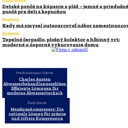
Doporučené
Detské pončá na kúpanie a pláž – jemné a priedušn
pončá pre deti s kapucňou
Business
Kedy má zmysel outsourcovať nábor zamestnanco
Business
Tepelné čerpadlo, plošný kolektor a hlbinný vrt:
moderné a úsporné vykurovanie domu
Predchádzajúci článok
Charles Austen
Abwasserbehandlungsgebläse:
Effiziente Lösungen für
moderne Abwassertechnik
Ďalší článok
Membrankompressor: Die
optimale Lösung für präzise
und ölfreie Kompression