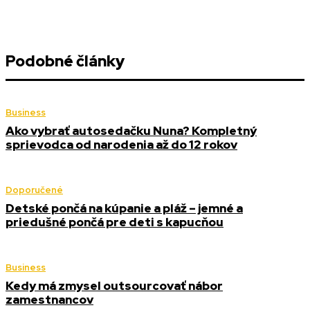
Podobné články
Business
Ako vybrať autosedačku Nuna? Kompletný
sprievodca od narodenia až do 12 rokov
Doporučené
Detské pončá na kúpanie a pláž – jemné a
priedušné pončá pre deti s kapucňou
Business
Kedy má zmysel outsourcovať nábor
zamestnancov