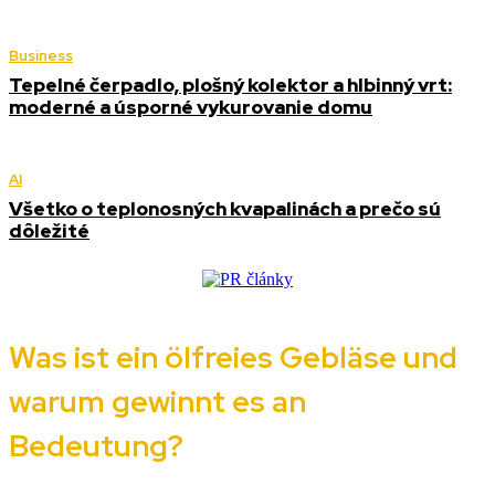
Business
Tepelné čerpadlo, plošný kolektor a hlbinný vrt:
moderné a úsporné vykurovanie domu
AI
Všetko o teplonosných kvapalinách a prečo sú
dôležité
Was ist ein ölfreies Gebläse und
warum gewinnt es an
Bedeutung?