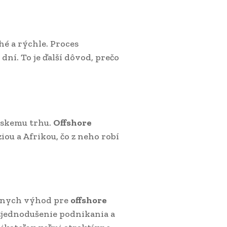
hé a rýchle. Proces
dní. To je ďalší dôvod, prečo
pskemu trhu.
Offshore
ou a Afrikou, čo z neho robí
vnych výhod pre
offshore
zjednodušenie podnikania a