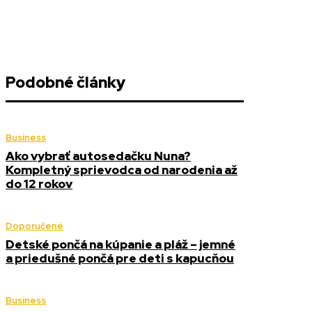
Podobné články
Business
Ako vybrať autosedačku Nuna?
Kompletný sprievodca od narodenia až
do 12 rokov
Doporučené
Detské pončá na kúpanie a pláž – jemné
a priedušné pončá pre deti s kapucňou
Business