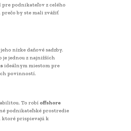
pre podnikateľov z celého
prečo by ste mali zvážiť
.
 jeho nízke daňové sadzby.
 je jednou z najnižších
us
ideálnym miestom pre
ých povinností.
bilitou. To robí
offshore
né podnikateľské prostredie
 ktoré prispievajú k