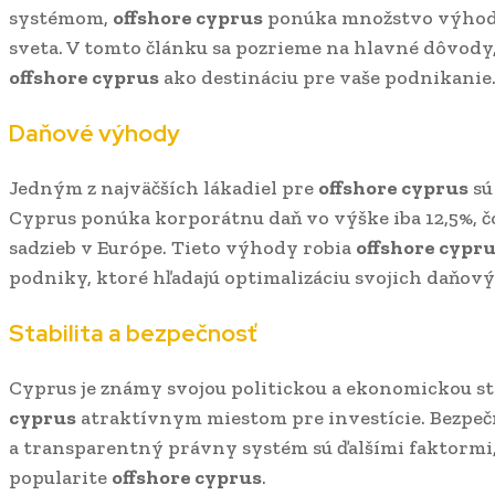
systémom,
offshore cyprus
ponúka množstvo výhod 
sveta. V tomto článku sa pozrieme na hlavné dôvody, 
offshore cyprus
ako destináciu pre vaše podnikanie
Daňové výhody
Jedným z najväčších lákadiel pre
offshore cyprus
sú
Cyprus ponúka korporátnu daň vo výške iba 12,5%, čo
sadzieb v Európe. Tieto výhody robia
offshore cypr
podniky, ktoré hľadajú optimalizáciu svojich daňov
Stabilita a bezpečnosť
Cyprus je známy svojou politickou a ekonomickou sta
cyprus
atraktívnym miestom pre investície. Bezpeč
a transparentný právny systém sú ďalšími faktormi,
popularite
offshore cyprus
.