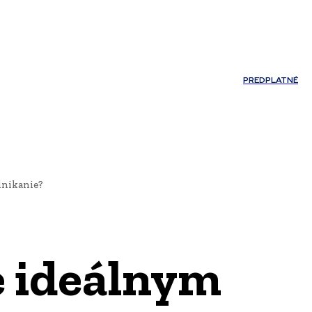
Môj účet
PREDPLATNÉ
NOSTI
JAZYK
dnikanie?
e ideálnym