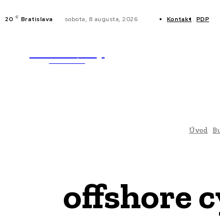
C
20
Bratislava
sobota, 8 augusta, 2026
Kontakt
PDP
WebMailShop
NOVINKY
MAGAZÍN
Úvod
B
offshore 