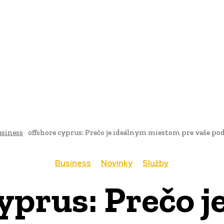
AI
PRODUKTY
JEDLO
BUSINESS
SLUŽBY
NEHNUTEĽ
usiness
offshore cyprus: Prečo je ideálnym miestom pre vaše po
Business
Novinky
Služby
cyprus: Prečo j