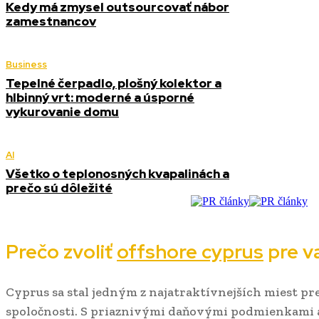
Kedy má zmysel outsourcovať nábor
zamestnancov
Business
Tepelné čerpadlo, plošný kolektor a
hlbinný vrt: moderné a úsporné
vykurovanie domu
AI
Všetko o teplonosných kvapalinách a
prečo sú dôležité
Prečo zvoliť
offshore cyprus
pre v
Cyprus sa stal jedným z najatraktívnejších miest pr
spoločnosti. S priaznivými daňovými podmienkami