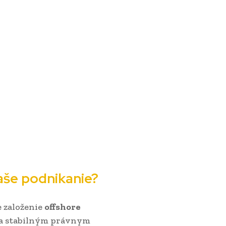
aše podnikanie?
e založenie
offshore
 a stabilným právnym