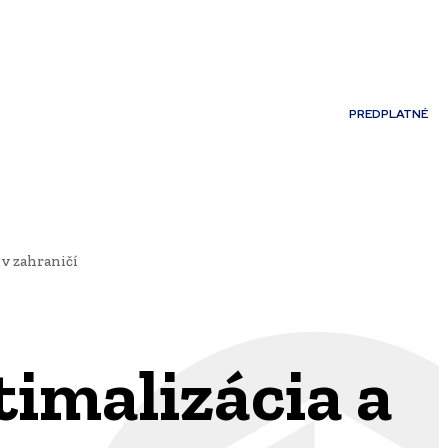
Môj účet
PREDPLATNÉ
NOSTI
JAZYK
v zahraničí
timalizácia a