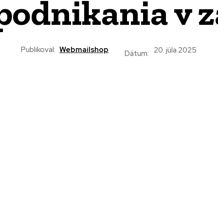
podnikania v z
Publikoval:
Webmailshop
20. júla 2025
Dátum: