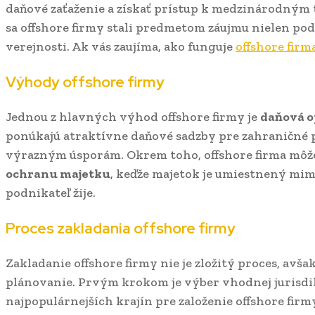
daňové zaťaženie a získať prístup k medzinárodným
sa offshore firmy stali predmetom záujmu nielen podn
verejnosti. Ak vás zaujíma, ako funguje
offshore firm
Výhody offshore firmy
Jednou z hlavných výhod offshore firmy je
daňová o
ponúkajú atraktívne daňové sadzby pre zahraničné p
výrazným úsporám. Okrem toho, offshore firma môže
ochranu majetku
, keďže majetok je umiestnený mimo
podnikateľ žije.
Proces zakladania offshore firmy
Zakladanie offshore firmy nie je zložitý proces, avša
plánovanie. Prvým krokom je výber vhodnej jurisdik
najpopulárnejších krajín pre založenie offshore firm