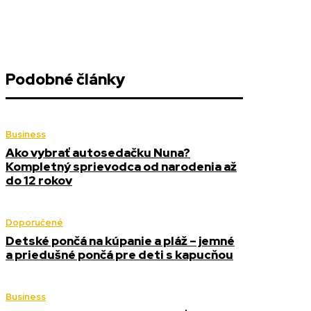
Podobné články
Business
Ako vybrať autosedačku Nuna?
Kompletný sprievodca od narodenia až
do 12 rokov
Doporučené
Detské pončá na kúpanie a pláž – jemné
a priedušné pončá pre deti s kapucňou
Business