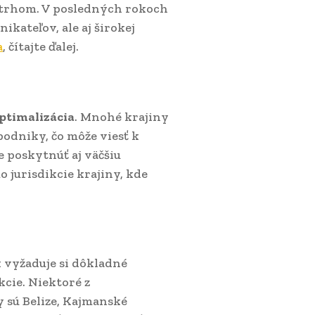
 trhom. V posledných rokoch
ikateľov, ale aj širokej
a
, čítajte ďalej.
ptimalizácia
. Mnohé krajiny
odniky, čo môže viesť k
 poskytnúť aj väčšiu
 jurisdikcie krajiny, kde
k vyžaduje si dôkladné
cie. Niektoré z
y sú Belize, Kajmanské