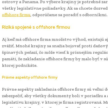
ostrovy a Panama. Po výbere krajiny je potrebné zare
všetky legislatívne požiadavky. Ak sa chcete dozvedi
offshore firmu
, odporúčame sa poradiť s odborníkmi.
Riziká spojené s offshore firmou
Aj keď má offshore firma množstvo výhod, existujú aj 
zvážiť. Mnohé krajiny sa snažia bojovať proti daňo
špinavých peňazí, čo môže viesť k prísnejším regulác
pamäti, že zakladanie offshore firmy by malo byť v s
ktorej podnikáte.
Právne aspekty offshore firmy
Právne aspekty zakladania offshore firmy sú veľmi dô
zabezpečiť, aby všetky dokumenty boli v poriadku a 
legislatívu krajiny, v ktorej je firma registrovaná. 