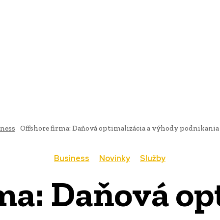
AI
PRODUKTY
JEDLO
BUSINESS
SLUŽBY
NEHNUTEĽ
ness
Offshore firma: Daňová optimalizácia a výhody podnikania 
Business
Novinky
Služby
ma: Daňová op