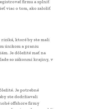
gistrovať firmu a splniť
eť viac o tom, ako založiť
riziká, ktoré by ste mali
vým únikom a praniu
iám. Je dôležité mať na
úlade so zákonmi krajiny, v
ležité. Je potrebné
aby ste dodržiavali
Mnohé offshore firmy