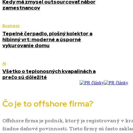
Kedy má zmysel outsourcovať nábor
zamestnancov
Business
Tepelné čerpadlo, plošný kolektor a
hlbinný vrt: moderné a úsporné
vykurovanie domu
AI
Všetko o teplonosných kvapalinách a
prečo sú dôležité
Čo je to offshore firma?
Offshore firma je podnik, ktorý je registrovaný v kr
žiadne daňové povinnosti. Tieto firmy sú často zakl