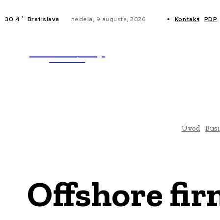
C
30.4
Bratislava
nedeľa, 9 augusta, 2026
Kontakt
PDP
WebMailShop
NOVINKY
MAGAZÍN
Úvod
Busi
Offshore fir