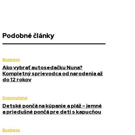
Podobné články
Business
Ako vybrať autosedačku Nuna?
Kompletný sprievodca od narodenia až
do 12 rokov
Doporučené
Detské pončá na kúpanie a pláž – jemné
a priedušné pončá pre deti s kapucňou
Business