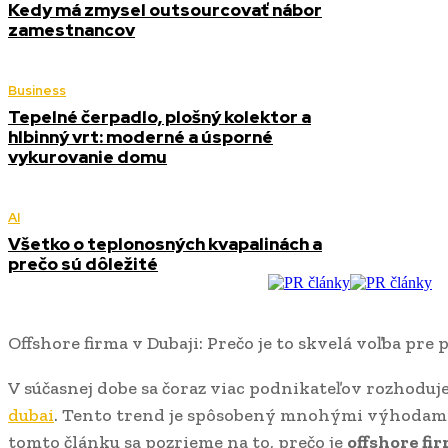
Kedy má zmysel outsourcovať nábor
zamestnancov
Business
Tepelné čerpadlo, plošný kolektor a
hlbinný vrt: moderné a úsporné
vykurovanie domu
AI
Všetko o teplonosných kvapalinách a
prečo sú dôležité
Offshore firma v Dubaji: Prečo je to skvelá voľba pre
V súčasnej dobe sa čoraz viac podnikateľov rozhoduj
dubai
. Tento trend je spôsobený mnohými výhodami,
tomto článku sa pozrieme na to, prečo je
offshore fi