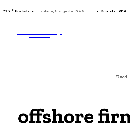
C
23.7
Bratislava
sobota, 8 augusta, 2026
Kontakt
PDP
WebMailShop
NOVINKY
MAGAZÍN
Úvod
offshore fir