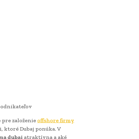
 podnikateľov
e pre založenie
offshore firmy
 ktoré Dubaj ponúka. V
rma dubai
atraktívna a aké