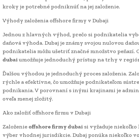
kroky je potrebné podniknúť na jej založenie.
Výhody založenia offshore firmy v Dubaji
Jednou z hlavných výhod, prečo si podnikatelia vyb
daňová výhoda. Dubaj je známy svojou nulovou daňou
podnikatelia môžu ušetriť značné množstvo peňazí.
dubai
umožňuje jednoduchý prístup na trhy v regió
Ďalšou výhodou je jednoduchý proces založenia. Zal
rýchle a efektívne, čo umožňuje podnikateľom sústre
podnikania. V porovnaní s inými krajinami je admin
oveľa menej zložitý.
Ako založiť offshore firmu v Dubaji
Založenie
offshore firmy dubai
si vyžaduje niekoľko
výber vhodnej jurisdikcie. Dubaj ponúka niekoľko vo