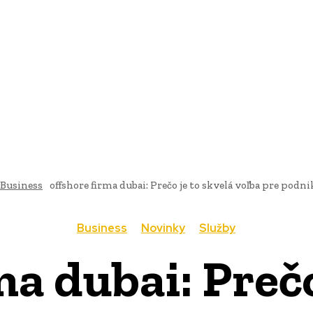
AI
PRODUKTY
JEDLO
BUSINESS
SLUŽBY
NEHNUTEĽ
Business
offshore firma dubai: Prečo je to skvelá voľba pre podni
Business
Novinky
Služby
ma dubai: Prečo