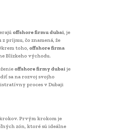
erajú
offshore firmu dubai
, je
 z príjmu, čo znamená, že
 Okrem toho,
offshore firma
ne Blízkeho východu.
oženie
offshore firmy dubai
je
diť sa na rozvoj svojho
istratívny proces v Dubaji
 krokov. Prvým krokom je
ľných zón, ktoré sú ideálne