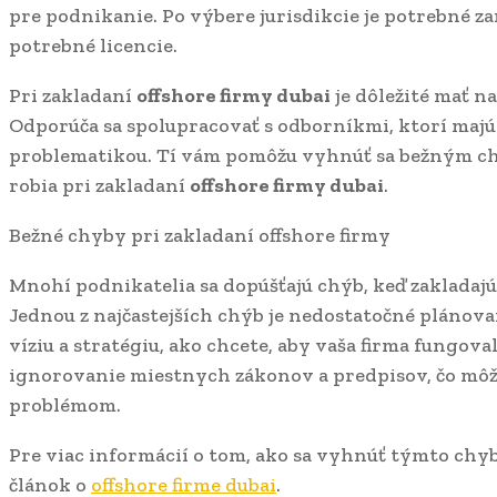
pre podnikanie. Po výbere jurisdikcie je potrebné za
potrebné licencie.
Pri zakladaní
offshore firmy dubai
je dôležité mať n
Odporúča sa spolupracovať s odborníkmi, ktorí majú 
problematikou. Tí vám pomôžu vyhnúť sa bežným ch
robia pri zakladaní
offshore firmy dubai
.
Bežné chyby pri zakladaní offshore firmy
Mnohí podnikatelia sa dopúšťajú chýb, keď zakladaj
Jednou z najčastejších chýb je nedostatočné plánovan
víziu a stratégiu, ako chcete, aby vaša firma fungova
ignorovanie miestnych zákonov a predpisov, čo mô
problémom.
Pre viac informácií o tom, ako sa vyhnúť týmto chyb
článok o
offshore firme dubai
.