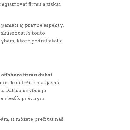
registrovať firmu a získať
a pamäti aj právne aspekty.
skúsenosti s touto
ybám, ktoré podnikatelia
ú
offshore firmu dubai
.
ie. Je dôležité mať jasnú
la. Ďalšou chybou je
že viesť k právnym
ám, si môžete prečítať náš