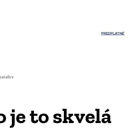
Môj účet
PREDPLATNÉ
NOSTI
JAZYK
kateľov
 je to skvelá