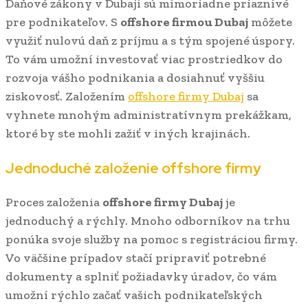
Daňové zákony v Dubaji sú mimoriadne priaznivé
pre podnikateľov. S
offshore firmou Dubaj
môžete
využiť nulovú daň z príjmu a s tým spojené úspory.
To vám umožní investovať viac prostriedkov do
rozvoja vášho podnikania a dosiahnuť vyššiu
ziskovosť. Založením
offshore firmy Dubaj
sa
vyhnete mnohým administratívnym prekážkam,
ktoré by ste mohli zažiť v iných krajinách.
Jednoduché založenie offshore firmy
Proces založenia
offshore firmy Dubaj
je
jednoduchý a rýchly. Mnoho odborníkov na trhu
ponúka svoje služby na pomoc s registráciou firmy.
Vo väčšine prípadov stačí pripraviť potrebné
dokumenty a splniť požiadavky úradov, čo vám
umožní rýchlo začať vašich podnikateľských