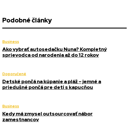
Podobné články
Business
Ako vybrať autosedačku Nuna? Kompletný
sprievodca od narodenia až do 12 rokov
Doporučené
Detské pončá na kúpanie a pláž – jemné a
priedušné pončá pre deti s kapucňou
Business
Kedy má zmysel outsourcovať nábor
zamestnancov