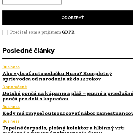
ODOBERAŤ
Prečítal som a prijímam
GDPR
.
Posledné články
Business
Ako vybrať autosedačku Nuna? Kompletný
sprievodca od narodenia až do 12 rokov
Doporučené
Detské pončá na kúpanie a pláž – jemné a priedušn
pončá pre deti s kapucňou
Business
Kedy má zmysel outsourcovať nábor zamestnanco
Business
Tepelné čerpadlo, plošný kolektor a hlbinný vrt: