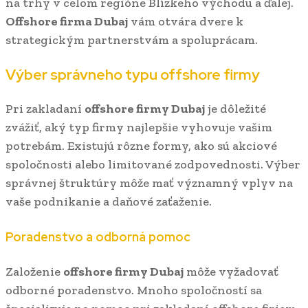
na trhy v celom regióne Blízkeho východu a ďalej.
Offshore firma Dubaj
vám otvára dvere k
strategickým partnerstvám a spoluprácam.
Výber správneho typu offshore firmy
Pri zakladaní
offshore firmy Dubaj
je dôležité
zvážiť, aký typ firmy najlepšie vyhovuje vašim
potrebám. Existujú rôzne formy, ako sú akciové
spoločnosti alebo limitované zodpovednosti. Výber
správnej štruktúry môže mať významný vplyv na
vaše podnikanie a daňové zaťaženie.
Poradenstvo a odborná pomoc
Založenie
offshore firmy Dubaj
môže vyžadovať
odborné poradenstvo. Mnoho spoločností sa