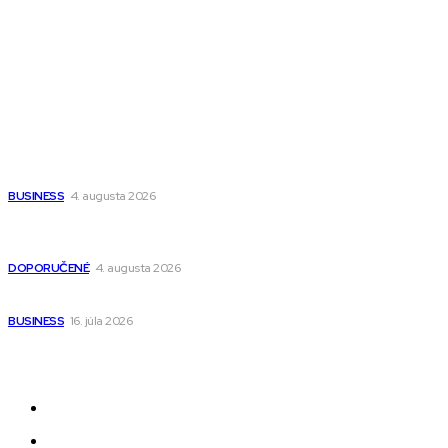
Magazín PRO
Fitness MEDIUM
Wisdom-All-The-Best
Populárne
Ako vybrať autosedačku Nuna? Kompletný sprievodca od
narodenia až do 12 rokov
BUSINESS
4. augusta 2026
Detské pončá na kúpanie a pláž – jemné a priedušné pončá
pre deti s kapucňou
DOPORUČENÉ
4. augusta 2026
Kedy má zmysel outsourcovať nábor zamestnancov
BUSINESS
16. júla 2026
Odkazy
Novinky
AI