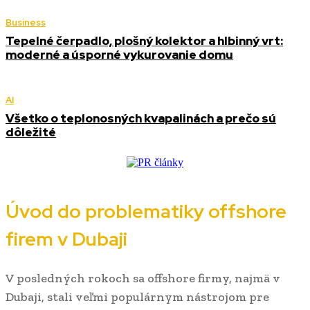
Business
Tepelné čerpadlo, plošný kolektor a hlbinný vrt:
moderné a úsporné vykurovanie domu
AI
Všetko o teplonosných kvapalinách a prečo sú
dôležité
Úvod do problematiky offshore
firem v Dubaji
V posledných rokoch sa offshore firmy, najmä v
Dubaji, stali veľmi populárnym nástrojom pre