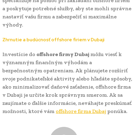
špecializuje na pomoc pri zakladaní offshore firiem
a poskytuje potrebné služby, aby ste mohli správne
nastaviť vašu firmu a zabezpečiť si maximálne
výhody.
Zhrnutie a budúcnosť offshore firiem v Dubaji
Investície do
offshore firmy Dubaj
môžu viesť k
významným finančným výhodám a
bezpečnostným opatreniam. Ak plánujete rozšíriť
svoje podnikateľské aktivity alebo hľadáte spôsoby,
ako minimalizovať daňové zaťaženie, offshore firma
v Dubaji je určite krok správnym smerom. Ak sa
zaujímate o ďalšie informácie, neváhajte preskúmať
možnosti, ktoré vám
offshore firma Dubaj
ponúka.