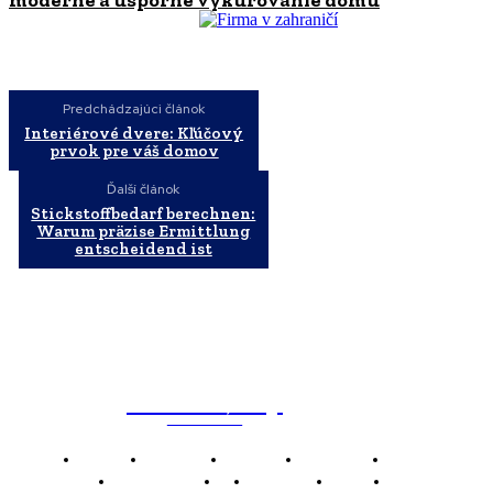
moderné a úsporné vykurovanie domu
Predchádzajúci článok
Interiérové dvere: Kľúčový
prvok pre váš domov
Ďalší článok
Stickstoffbedarf berechnen:
Warum präzise Ermittlung
entscheidend ist
WebMailShop
MAGAZÍN
Domov
Business
Financie
Marketing
Politika
Technológie
AI
Produkty
Jedlo
Káva