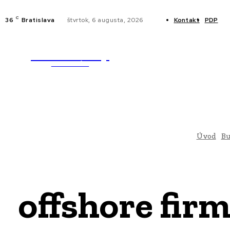
C
36
Bratislava
štvrtok, 6 augusta, 2026
Kontakt
PDP
WebMailShop
NOVINKY
MAGAZÍN
Úvod
Bu
offshore fir