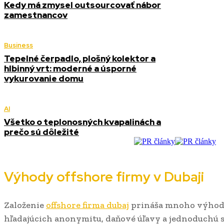
Kedy má zmysel outsourcovať nábor
zamestnancov
Business
Tepelné čerpadlo, plošný kolektor a
hlbinný vrt: moderné a úsporné
vykurovanie domu
AI
Všetko o teplonosných kvapalinách a
prečo sú dôležité
Výhody offshore firmy v Dubaji
Založenie
offshore firma dubaj
prináša mnoho výhod 
hľadajúcich anonymitu, daňové úľavy a jednoduchú sp