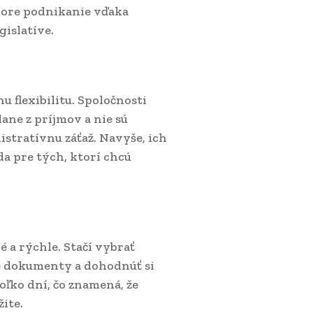
shore podnikanie vďaka
islatíve.
 flexibilitu. Spoločnosti
dane z príjmov a nie sú
istratívnu záťaž. Navyše, ich
a pre tých, ktorí chcú
 a rýchle. Stačí vybrať
é dokumenty a dohodnúť si
oľko dní, čo znamená, že
ite.