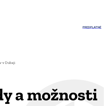
Môj účet
PREDPLATNÉ
NOSTI
JAZYK
v v Dubaji
dy a možnosti