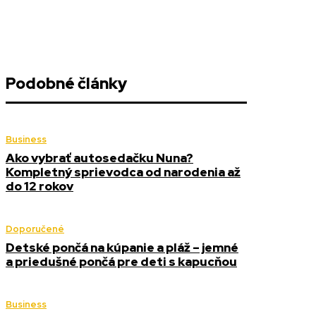
Podobné články
Business
Ako vybrať autosedačku Nuna?
Kompletný sprievodca od narodenia až
do 12 rokov
Doporučené
Detské pončá na kúpanie a pláž – jemné
a priedušné pončá pre deti s kapucňou
Business