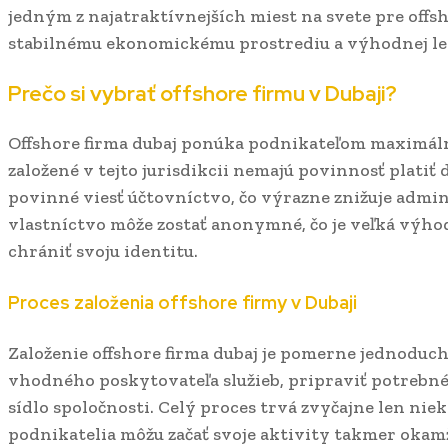
jedným z najatraktívnejších miest na svete pre off
stabilnému ekonomickému prostrediu a výhodnej leg
Prečo si vybrať offshore firmu v Dubaji?
Offshore firma dubaj ponúka podnikateľom maximálnu
založené v tejto jurisdikcii nemajú povinnosť platiť 
povinné viesť účtovníctvo, čo výrazne znižuje admin
vlastníctvo môže zostať anonymné, čo je veľká výhod
chrániť svoju identitu.
Proces založenia offshore firmy v Dubaji
Založenie offshore firma dubaj je pomerne jednoduché
vhodného poskytovateľa služieb, pripraviť potrebn
sídlo spoločnosti. Celý proces trvá zvyčajne len niek
podnikatelia môžu začať svoje aktivity takmer okamž