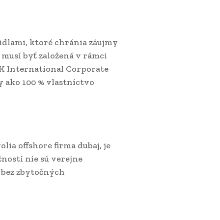
idlami, ktoré chránia záujmy
 musí byť založená v rámci
AK International Corporate
y ako 100 % vlastníctvo
ia offshore firma dubaj, je
ností nie sú verejne
 bez zbytočných