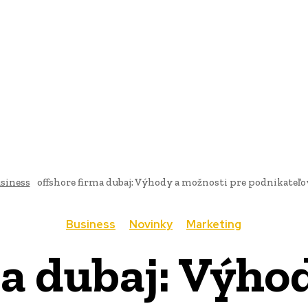
AI
PRODUKTY
JEDLO
BUSINESS
SLUŽBY
NEHNUTEĽ
siness
offshore firma dubaj: Výhody a možnosti pre podnikateľo
Business
Novinky
Marketing
ma dubaj: Výho