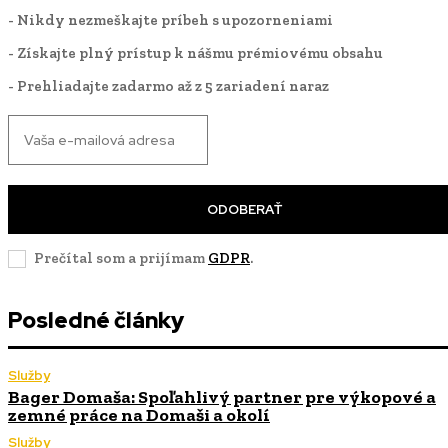
- Nikdy nezmeškajte príbeh s upozorneniami
- Získajte plný prístup k nášmu prémiovému obsahu
- Prehliadajte zadarmo až z 5 zariadení naraz
ODOBERAŤ
Prečítal som a prijímam
GDPR
.
Posledné články
Služby
Bager Domaša: Spoľahlivý partner pre výkopové a
zemné práce na Domaši a okolí
Služby