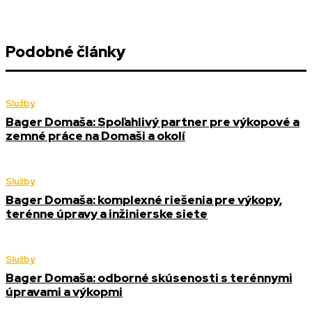
Podobné články
Služby
Bager Domaša: Spoľahlivý partner pre výkopové a
zemné práce na Domaši a okolí
Služby
Bager Domaša: komplexné riešenia pre výkopy,
terénne úpravy a inžinierske siete
Služby
Bager Domaša: odborné skúsenosti s terénnymi
úpravami a výkopmi