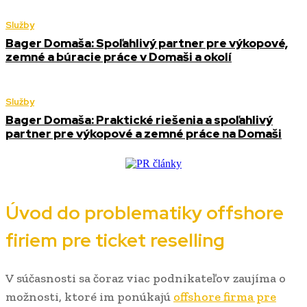
Služby
Bager Domaša: Spoľahlivý partner pre výkopové,
zemné a búracie práce v Domaši a okolí
Služby
Bager Domaša: Praktické riešenia a spoľahlivý
partner pre výkopové a zemné práce na Domaši
Úvod do problematiky offshore
firiem pre ticket reselling
V súčasnosti sa čoraz viac podnikateľov zaujíma o
možnosti, ktoré im ponúkajú
offshore firma pre