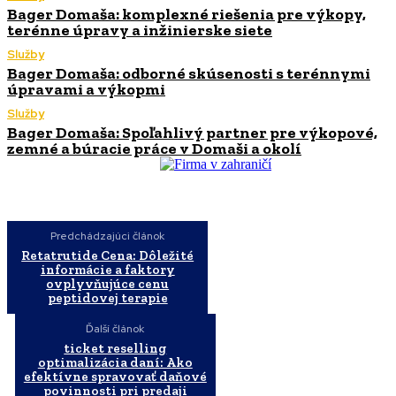
Bager Domaša: komplexné riešenia pre výkopy,
terénne úpravy a inžinierske siete
Služby
Bager Domaša: odborné skúsenosti s terénnymi
úpravami a výkopmi
Služby
Bager Domaša: Spoľahlivý partner pre výkopové,
zemné a búracie práce v Domaši a okolí
Predchádzajúci článok
Retatrutide Cena: Dôležité
informácie a faktory
ovplyvňujúce cenu
peptidovej terapie
Ďalší článok
ticket reselling
optimalizácia daní: Ako
efektívne spravovať daňové
povinnosti pri predaji