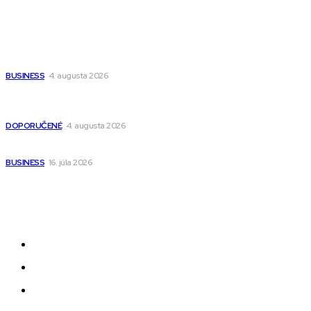
Populárne
Ako vybrať autosedačku Nuna? Kompletný sprievodca od
narodenia až do 12 rokov
BUSINESS
4. augusta 2026
Detské pončá na kúpanie a pláž – jemné a priedušné pončá
pre deti s kapucňou
DOPORUČENÉ
4. augusta 2026
Kedy má zmysel outsourcovať nábor zamestnancov
BUSINESS
16. júla 2026
Odkazy
Novinky
AI
Produkty