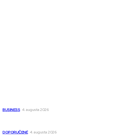
Melds SK
Melds CZ
Town Talk
Magazín AI
All The Best
Magazín PRO
Fitness MEDIUM
Wisdom-All-The-Best
Populárne
Ako vybrať autosedačku Nuna? Kompletný sprievodca od
narodenia až do 12 rokov
BUSINESS
4. augusta 2026
Detské pončá na kúpanie a pláž – jemné a priedušné pončá
pre deti s kapucňou
DOPORUČENÉ
4. augusta 2026