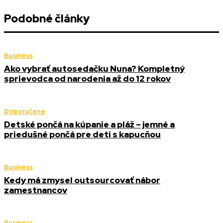
Podobné články
Business
Ako vybrať autosedačku Nuna? Kompletný
sprievodca od narodenia až do 12 rokov
Doporučené
Detské pončá na kúpanie a pláž – jemné a
priedušné pončá pre deti s kapucňou
Business
Kedy má zmysel outsourcovať nábor
zamestnancov
Business