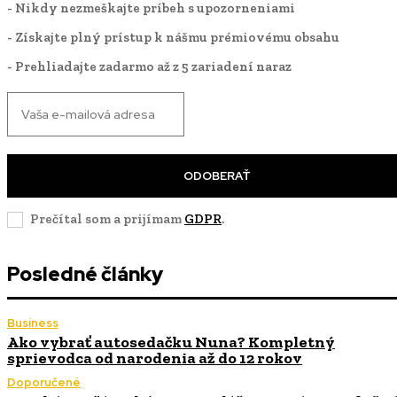
- Nikdy nezmeškajte príbeh s upozorneniami
- Získajte plný prístup k nášmu prémiovému obsahu
- Prehliadajte zadarmo až z 5 zariadení naraz
ODOBERAŤ
Prečítal som a prijímam
GDPR
.
Posledné články
Business
Ako vybrať autosedačku Nuna? Kompletný
sprievodca od narodenia až do 12 rokov
Doporučené