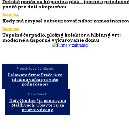
Detské pončá na kúpanie a pláž – jemné a priedušn
pončá pre deti s kapucňou
Business
Kedy má zmysel outsourcovať nábor zamestnanco
Business
Tepelné čerpadlo, plošný kolektor a hlbinný vrt:
moderné a úsporné vykurovanie domu
Predchádzajúci článok
Delaware firma: Prečo je to
ideálna voľba pre vaše
podnikanie?
Ďalší článok
Najvýhodnejšie ponuky na
Maldivách: Objavte raj za
priaznivé ceny