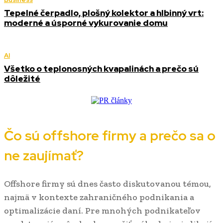
Tepelné čerpadlo, plošný kolektor a hlbinný vrt:
moderné a úsporné vykurovanie domu
AI
Všetko o teplonosných kvapalinách a prečo sú
dôležité
Čo sú offshore firmy a prečo sa o
ne zaujímať?
Offshore firmy sú dnes často diskutovanou témou,
najmä v kontexte zahraničného podnikania a
optimalizácie daní. Pre mnohých podnikateľov