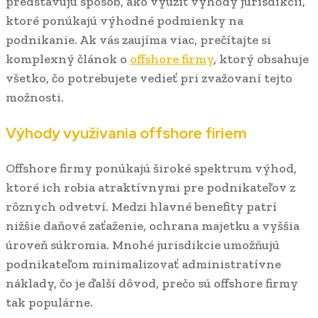
predstavujú spôsob, ako využiť výhody jurisdikcií,
ktoré ponúkajú výhodné podmienky na
podnikanie. Ak vás zaujíma viac, prečítajte si
komplexný článok o
offshore firmy
, ktorý obsahuje
všetko, čo potrebujete vedieť pri zvažovaní tejto
možnosti.
Výhody využívania offshore firiem
Offshore firmy ponúkajú široké spektrum výhod,
ktoré ich robia atraktívnymi pre podnikateľov z
rôznych odvetví. Medzi hlavné benefity patrí
nižšie daňové zaťaženie, ochrana majetku a vyššia
úroveň súkromia. Mnohé jurisdikcie umožňujú
podnikateľom minimalizovať administratívne
náklady, čo je ďalší dôvod, prečo sú offshore firmy
tak populárne.