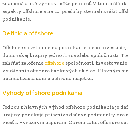
znamená a aké výhody môže priniesť. V tomto článk
aspekty offshore a na to, prečo by ste mali zvážiť of
podnikanie.
Definícia offshore
Offshore sa vzťahuje na podnikanie alebo investície,
domovskej krajiny jednotlivca alebo spoločnosti. Ti
zahŕňať založenie
offshore
spoločnosti, investovanie
využívanie offshore bankových služieb. Hlavným cieľ
optimalizácia daní a ochrana majetku.
Výhody offshore podnikania
Jednou z hlavných výhod offshore podnikania je
da
krajiny ponúkajú priaznivé daňové podmienky pre of
viesť k výrazným úsporám. Okrem toho, offshore sp