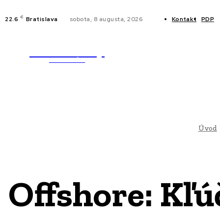
C
22.6
Bratislava
sobota, 8 augusta, 2026
Kontakt
PDP
WebMailShop
NOVINKY
MAGAZÍN
Úvod
Offshore: Kľú