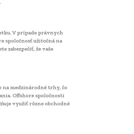
.
jetku. V prípade právnych
e spoločnosť užitočná na
e zabezpečiť, že vaše
up na medzinárodné trhy, čo
nia. Offshore spoločnosti
žňuje využiť rôzne obchodné