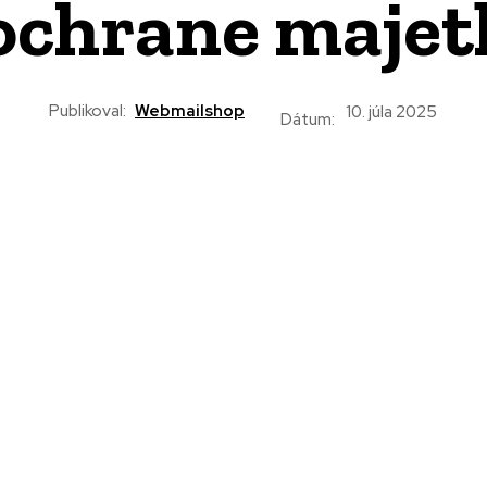
ochrane maje
Publikoval:
Webmailshop
10. júla 2025
Dátum: