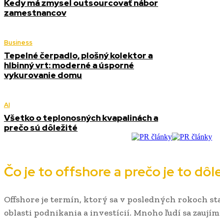
Kedy má zmysel outsourcovať nábor
zamestnancov
Business
Tepelné čerpadlo, plošný kolektor a
hlbinný vrt: moderné a úsporné
vykurovanie domu
AI
Všetko o teplonosných kvapalinách a
prečo sú dôležité
Čo je to offshore a prečo je to dôl
Offshore je termín, ktorý sa v posledných rokoch s
oblasti podnikania a investícií. Mnoho ľudí sa zaujím