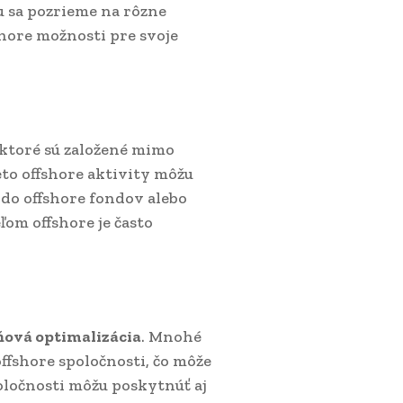
u sa pozrieme na rôzne
fshore možnosti pre svoje
 ktoré sú založené mimo
eto offshore aktivity môžu
 do offshore fondov alebo
om offshore je často
ňová optimalizácia
. Mnohé
fshore spoločnosti, čo môže
oločnosti môžu poskytnúť aj