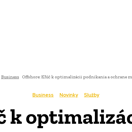
AI
PRODUKTY
JEDLO
BUSINESS
SLUŽBY
NEHNUTEĽ
Business
Offshore: Kľúč k optimalizácii podnikania a ochrane 
Business
Novinky
Služby
č k optimalizá