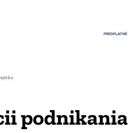
Môj účet
PREDPLATNÉ
NOSTI
JAZYK
majetku
cii podnikania