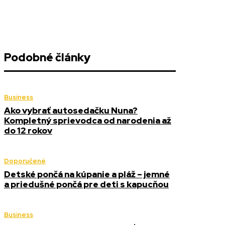
Podobné články
Business
Ako vybrať autosedačku Nuna?
Kompletný sprievodca od narodenia až
do 12 rokov
Doporučené
Detské pončá na kúpanie a pláž – jemné
a priedušné pončá pre deti s kapucňou
Business