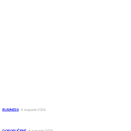
Melds SK
Melds CZ
Town Talk
Magazín AI
All The Best
Magazín PRO
Fitness MEDIUM
Wisdom-All-The-Best
Populárne
Ako vybrať autosedačku Nuna? Kompletný sprievodca od
narodenia až do 12 rokov
BUSINESS
4. augusta 2026
Detské pončá na kúpanie a pláž – jemné a priedušné pončá
pre deti s kapucňou
DOPORUČENÉ
4. augusta 2026