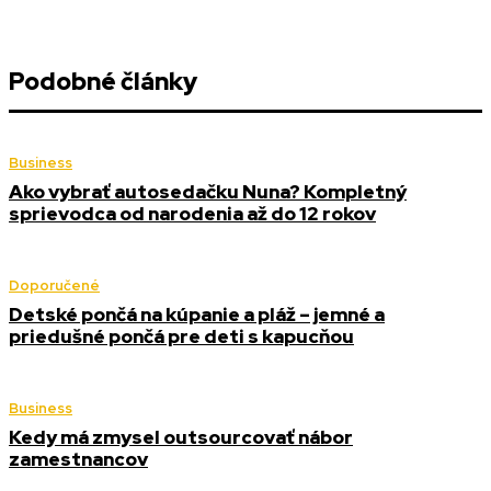
Podobné články
Business
Ako vybrať autosedačku Nuna? Kompletný
sprievodca od narodenia až do 12 rokov
Doporučené
Detské pončá na kúpanie a pláž – jemné a
priedušné pončá pre deti s kapucňou
Business
Kedy má zmysel outsourcovať nábor
zamestnancov