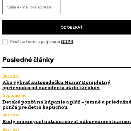
ODOBERAŤ
Prečítal som a prijímam
GDPR
.
Posledné články
Business
Ako vybrať autosedačku Nuna? Kompletný
sprievodca od narodenia až do 12 rokov
Doporučené
Detské pončá na kúpanie a pláž – jemné a priedušn
pončá pre deti s kapucňou
Business
Kedy má zmysel outsourcovať nábor zamestnanco
Business