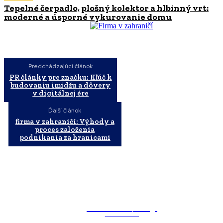
Tepelné čerpadlo, plošný kolektor a hlbinný vrt:
moderné a úsporné vykurovanie domu
Predchádzajúci článok
PR články pre značku: Kľúč k
budovaniu imidžu a dôvery
v digitálnej ére
Ďalší článok
firma v zahraničí: Výhody a
proces založenia
podnikania za hranicami
WebMailShop
MAGAZÍN