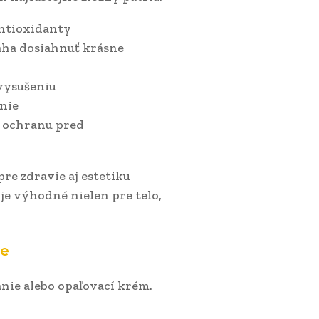
antioxidanty
áha dosiahnuť krásne
 vysušeniu
enie
e ochranu pred
re zdravie aj estetiku
e výhodné nielen pre telo,
ie
vanie alebo opaľovací krém.