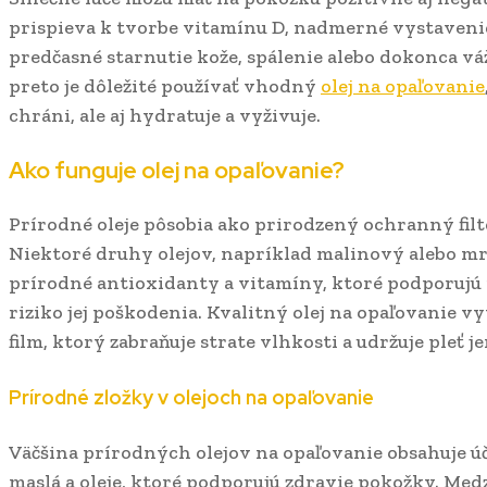
prispieva k tvorbe vitamínu D, nadmerné vystaveni
predčasné starnutie kože, spálenie alebo dokonca vá
preto je dôležité používať vhodný
olej na opaľovanie
chráni, ale aj hydratuje a vyživuje.
Ako funguje olej na opaľovanie?
Prírodné oleje pôsobia ako prirodzený ochranný filt
Niektoré druhy olejov, napríklad malinový alebo mr
prírodné antioxidanty a vitamíny, ktoré podporujú 
riziko jej poškodenia. Kvalitný olej na opaľovanie 
film, ktorý zabraňuje strate vlhkosti a udržuje pleť 
Prírodné zložky v olejoch na opaľovanie
Väčšina prírodných olejov na opaľovanie obsahuje ú
maslá a oleje, ktoré podporujú zdravie pokožky. Medzi