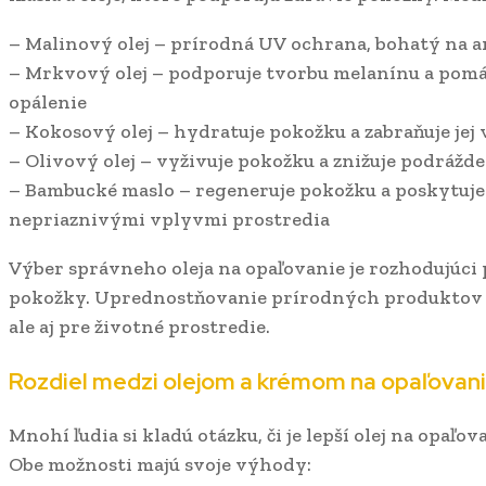
– Malinový olej – prírodná UV ochrana, bohatý na 
– Mrkvový olej – podporuje tvorbu melanínu a pom
opálenie
– Kokosový olej – hydratuje pokožku a zabraňuje jej
– Olivový olej – vyživuje pokožku a znižuje podrážd
– Bambucké maslo – regeneruje pokožku a poskytuj
nepriaznivými vplyvmi prostredia
Výber správneho oleja na opaľovanie je rozhodujúci p
pokožky. Uprednostňovanie prírodných produktov j
ale aj pre životné prostredie.
Rozdiel medzi olejom a krémom na opaľovan
Mnohí ľudia si kladú otázku, či je lepší olej na opaľo
Obe možnosti majú svoje výhody: