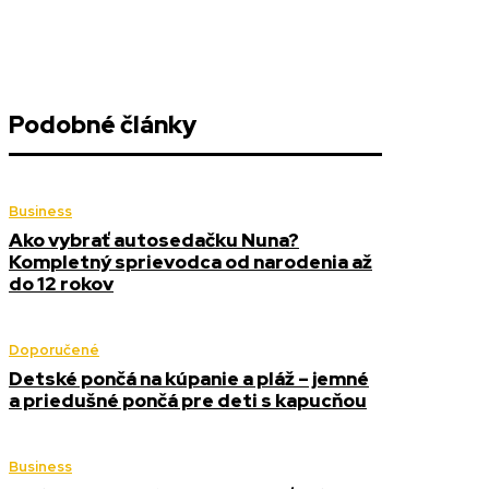
Podobné články
Business
Ako vybrať autosedačku Nuna?
Kompletný sprievodca od narodenia až
do 12 rokov
Doporučené
Detské pončá na kúpanie a pláž – jemné
a priedušné pončá pre deti s kapucňou
Business