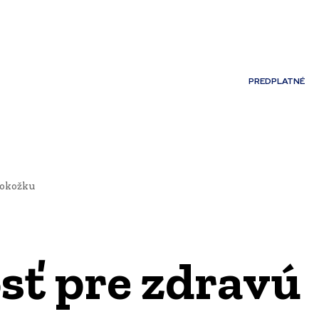
Môj účet
PREDPLATNÉ
NOSTI
JAZYK
 pokožku
osť pre zdravú