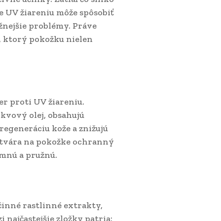
e UV žiareniu môže spôsobiť
žnejšie problémy. Práve
, ktorý pokožku nielen
er proti UV žiareniu.
kvový olej, obsahujú
regeneráciu kože a znižujú
vytvára na pokožke ochranný
jemnú a pružnú.
činné rastlinné extrakty,
 najčastejšie zložky patria: