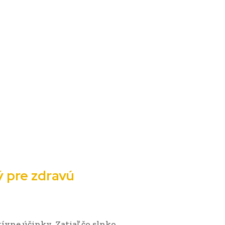
ý pre zdravú
ívne účinky. Zatiaľ čo slnko