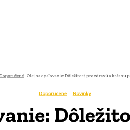
AI
PRODUKTY
JEDLO
BUSINESS
SLUŽBY
NEHNUTEĽ
Doporučené
Olej na opaľovanie: Dôležitosť pre zdravú a krásnu
Doporučené
Novinky
vanie: Dôležit