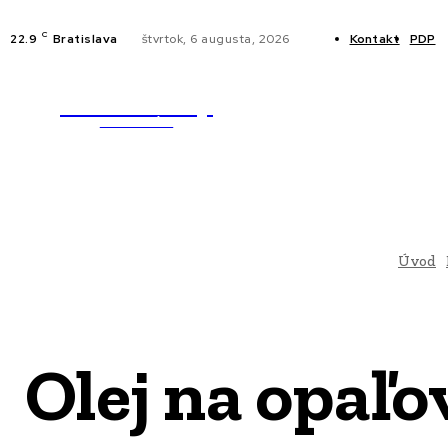
C
22.9
Bratislava
štvrtok, 6 augusta, 2026
Kontakt
PDP
WebMailShop
NOVINKY
MAGAZÍN
Úvod
Olej na opaľo