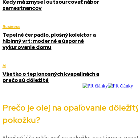
Kedy má zmysel outsourcovať nábor
zamestnancov
Business
Tepelné čerpadlo, plošný kolektor a
hlbinný vrt: moderné a úsporné
vykurovanie domu
AI
Všetko o teplonosných kvapalinách a
prečo sú dôležité
Prečo je olej na opaľovanie dôležit
pokožku?
Slnečné lúče môžu mať na pokožku pozitívne aj negat