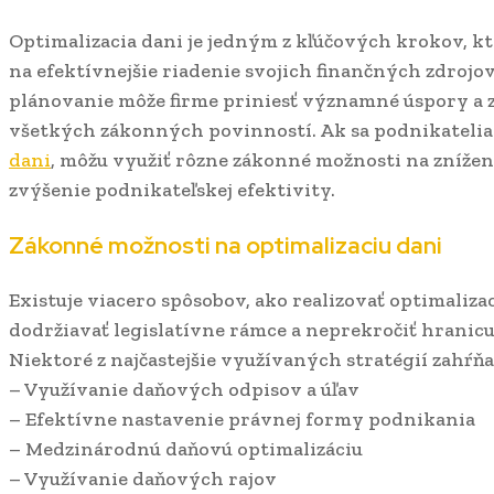
Optimalizacia dani je jedným z kľúčových krokov, k
na efektívnejšie riadenie svojich finančných zdroj
plánovanie môže firme priniesť významné úspory a z
všetkých zákonných povinností. Ak sa podnikatelia
dani
, môžu využiť rôzne zákonné možnosti na znížen
zvýšenie podnikateľskej efektivity.
Zákonné možnosti na optimalizaciu dani
Existuje viacero spôsobov, ako realizovať optimalizac
dodržiavať legislatívne rámce a neprekročiť hranicu 
Niektoré z najčastejšie využívaných stratégií zahŕňa
– Využívanie daňových odpisov a úľav
– Efektívne nastavenie právnej formy podnikania
– Medzinárodnú daňovú optimalizáciu
– Využívanie daňových rajov