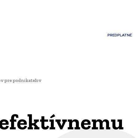
Môj účet
PREDPLATNÉ
NOSTI
JAZYK
ov pre podnikateľov
k efektívnemu