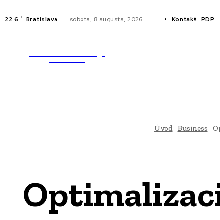
C
22.6
Bratislava
sobota, 8 augusta, 2026
Kontakt
PDP
WebMailShop
NOVINKY
MAGAZÍN
Úvod
Business
Op
Optimalizaci