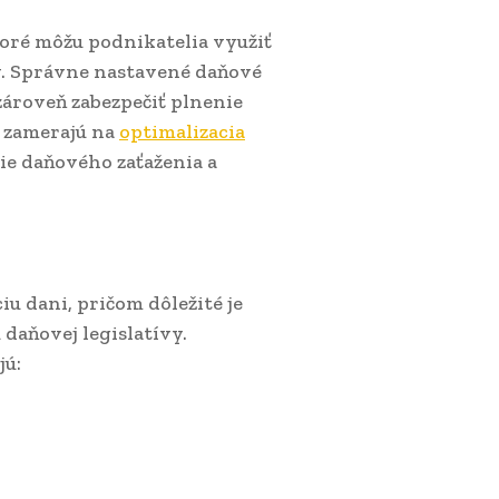
toré môžu podnikatelia využiť
ov. Správne nastavené daňové
ároveň zabezpečiť plnenie
 zamerajú na
optimalizacia
ie daňového zaťaženia a
iu dani, pričom dôležité je
daňovej legislatívy.
jú: