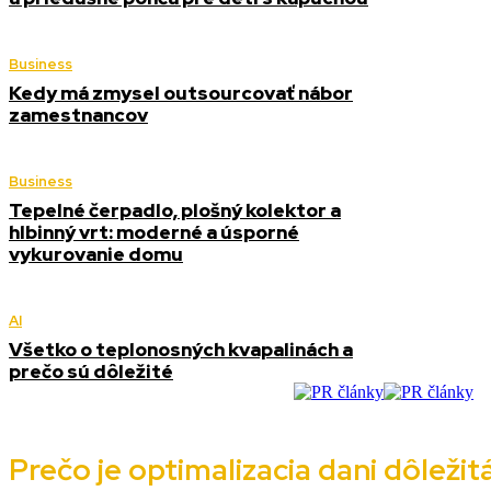
Business
Kedy má zmysel outsourcovať nábor
zamestnancov
Business
Tepelné čerpadlo, plošný kolektor a
hlbinný vrt: moderné a úsporné
vykurovanie domu
AI
Všetko o teplonosných kvapalinách a
prečo sú dôležité
Prečo je optimalizacia dani dôleži