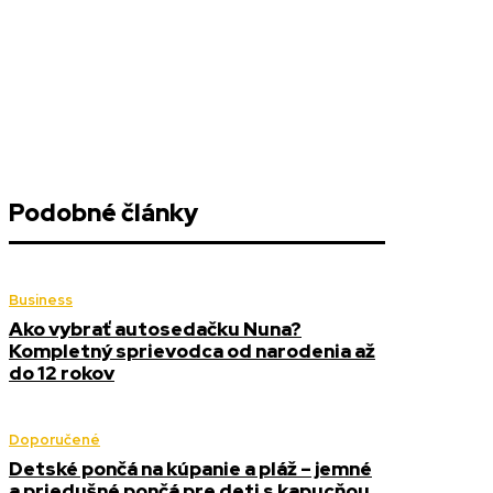
Podobné články
Business
Ako vybrať autosedačku Nuna?
Kompletný sprievodca od narodenia až
do 12 rokov
Doporučené
Detské pončá na kúpanie a pláž – jemné
a priedušné pončá pre deti s kapucňou