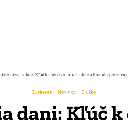
AI
PRODUKTY
JEDLO
BUSINESS
SLUŽBY
NEHNUTEĽ
timalizacia dani: Kľúč k efektívnemu riadeniu finančných zdroj
Business
Novinky
Služby
a dani: Kľúč 