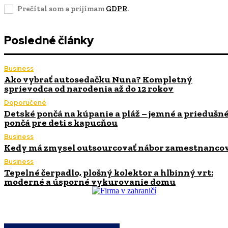
Prečítal som a prijímam
GDPR
.
Posledné články
Business
Ako vybrať autosedačku Nuna? Kompletný
sprievodca od narodenia až do 12 rokov
Doporučené
Detské pončá na kúpanie a pláž – jemné a priedušn
pončá pre deti s kapucňou
Business
Kedy má zmysel outsourcovať nábor zamestnanco
Business
Tepelné čerpadlo, plošný kolektor a hlbinný vrt:
moderné a úsporné vykurovanie domu