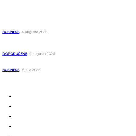
Populárne
Ako vybrať autosedačku Nuna? Kompletný sprievodca od
narodenia až do 12 rokov
BUSINESS
4. augusta 2026
Detské pončá na kúpanie a pláž – jemné a priedušné pončá
pre deti s kapucňou
DOPORUČENÉ
4. augusta 2026
Kedy má zmysel outsourcovať nábor zamestnancov
BUSINESS
16. júla 2026
Odkazy
Novinky
AI
Produkty
Jedlo