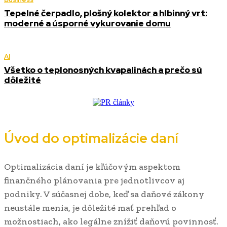
Tepelné čerpadlo, plošný kolektor a hlbinný vrt:
moderné a úsporné vykurovanie domu
AI
Všetko o teplonosných kvapalinách a prečo sú
dôležité
Úvod do optimalizácie daní
Optimalizácia daní je kľúčovým aspektom
finančného plánovania pre jednotlivcov aj
podniky. V súčasnej dobe, keď sa daňové zákony
neustále menia, je dôležité mať prehľad o
možnostiach, ako legálne znížiť daňovú povinnosť.