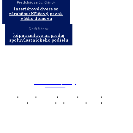
Predchádzajúci článok
Interiérové dvere so
zárubňou: Kľúčový prvok
vášho domova
Ďalší článok
kúpna zmluva na predaj
spoluvlastníckeho podielu
WebMailShop
MAGAZÍN
Domov
Business
Financie
Marketing
Politika
Technológie
AI
Produkty
Jedlo
Káva
WMS