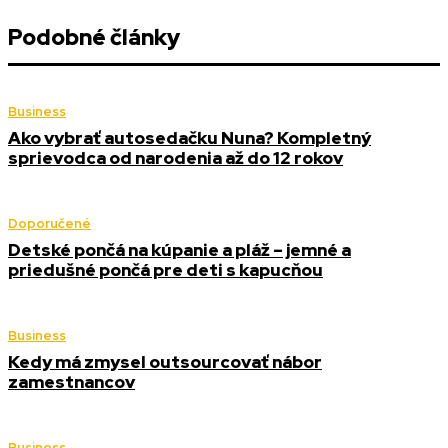
Podobné články
Business
Ako vybrať autosedačku Nuna? Kompletný
sprievodca od narodenia až do 12 rokov
Doporučené
Detské pončá na kúpanie a pláž – jemné a
priedušné pončá pre deti s kapucňou
Business
Kedy má zmysel outsourcovať nábor
zamestnancov
Business