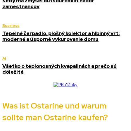
Kedy má zmysel outsourcovať nábor
zamestnancov
Business
Tepelné čerpadlo, plošný kolektor a hlbinný vrt:
moderné a úsporné vykurovanie domu
AI
Všetko o teplonosných kvapalinách a prečo sú
dôležité
Was ist Ostarine und warum
sollte man Ostarine kaufen?