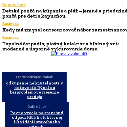
Doporučené
Detské pončá na kúpanie a pláž – jemné a priedušn
pončá pre deti s kapucňou
Business
Kedy má zmysel outsourcovať nábor zamestnanco
Business
Tepelné čerpadlo, plošný kolektor a hlbinný vrt:
moderné a úsporné vykurovanie domu
Predchádzajúci článok
odkupenie nehnutelnosti v
hotovosti: Rýchle a
bezproblémové riešenie
predaja
Ďalší článok
Pevne vrecia na stavebný
odpad: Kľúč k efektívnej
likvidácii stavebného
odpadu