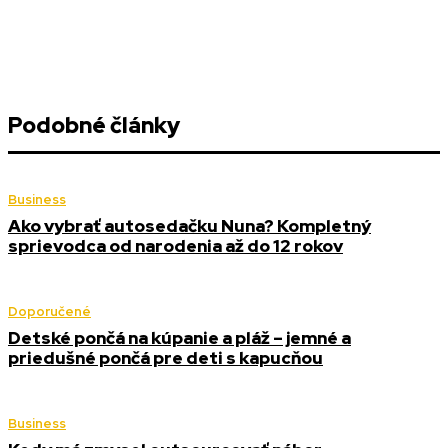
Podobné články
Business
Ako vybrať autosedačku Nuna? Kompletný
sprievodca od narodenia až do 12 rokov
Doporučené
Detské pončá na kúpanie a pláž – jemné a
priedušné pončá pre deti s kapucňou
Business