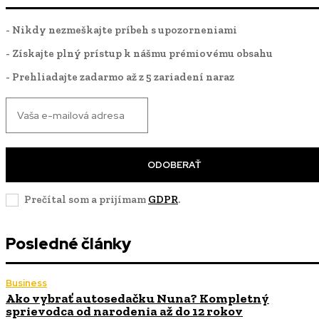
- Nikdy nezmeškajte príbeh s upozorneniami
- Získajte plný prístup k nášmu prémiovému obsahu
- Prehliadajte zadarmo až z 5 zariadení naraz
ODOBERAŤ
Prečítal som a prijímam
GDPR
.
Posledné články
Business
Ako vybrať autosedačku Nuna? Kompletný
sprievodca od narodenia až do 12 rokov