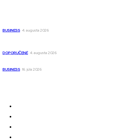
Populárne
Ako vybrať autosedačku Nuna? Kompletný sprievodca od
narodenia až do 12 rokov
BUSINESS
4. augusta 2026
Detské pončá na kúpanie a pláž – jemné a priedušné pončá
pre deti s kapucňou
DOPORUČENÉ
4. augusta 2026
Kedy má zmysel outsourcovať nábor zamestnancov
BUSINESS
16. júla 2026
Odkazy
Novinky
AI
Produkty
Jedlo