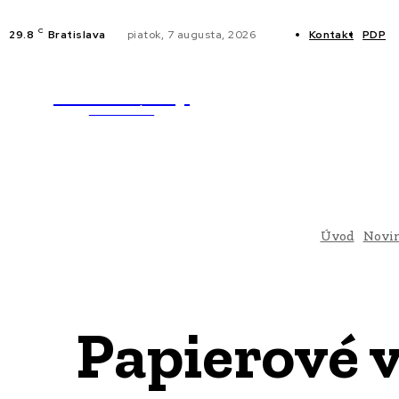
C
29.8
Bratislava
piatok, 7 augusta, 2026
Kontakt
PDP
WebMailShop
NOVINKY
MAGAZÍN
Úvod
Novi
Papierové v