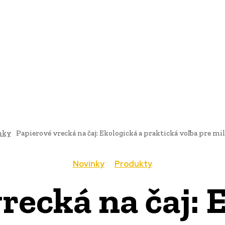
AI
PRODUKTY
JEDLO
BUSINESS
SLUŽBY
NEHNUTEĽ
nky
Papierové vrecká na čaj: Ekologická a praktická voľba pre mi
Novinky
Produkty
recká na čaj: 