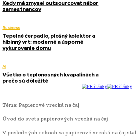
Kedy má zmysel outsourcovať nábor
zamestnancov
Business
Tepelné čerpadlo, plošný kolektor a
hlbinný vrt: moderné a úsporné
vykurovanie domu
AI
Všetko o teplonosných kvapalinách a
prečo sú dôležité
Téma: Papierové vrecká na čaj
Úvod do sveta papierových vrecká na čaj
V posledných rokoch sa papierové vrecká na čaj stal