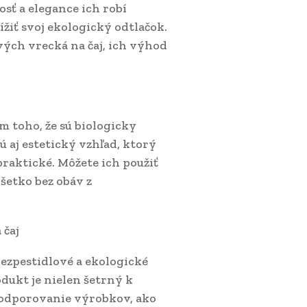
osť a elegance ich robí
žiť svoj ekologický odtlačok.
vých vrecká na čaj, ich výhod
 toho, že sú biologicky
ú aj estetický vzhľad, ktorý
praktické. Môžete ich použiť
šetko bez obáv z
 čaj
bezpestidlové a ekologické
dukt je nielen šetrný k
 Podporovanie výrobkov, ako