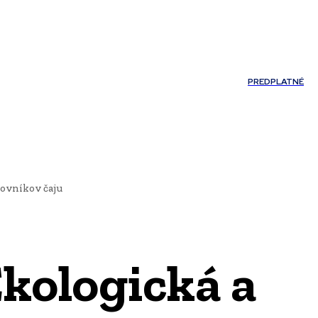
Môj účet
PREDPLATNÉ
NOSTI
JAZYK
lovníkov čaju
Ekologická a