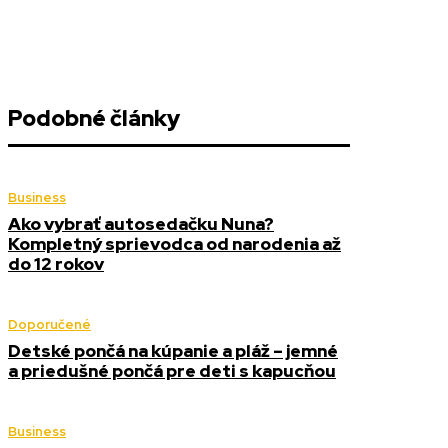
Podobné články
Business
Ako vybrať autosedačku Nuna?
Kompletný sprievodca od narodenia až
do 12 rokov
Doporučené
Detské pončá na kúpanie a pláž – jemné
a priedušné pončá pre deti s kapucňou
Business