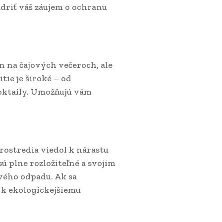
jadriť váš záujem o ochranu
n na čajových večeroch, ale
tie je široké – od
oktaily. Umožňujú vám
rostredia viedol k nárastu
ú plne rozložiteľné a svojim
vého odpadu. Ak sa
k k ekologickejšiemu