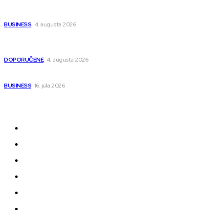
Ako vybrať autosedačku Nuna? Kompletný sprievodca od
narodenia až do 12 rokov
BUSINESS
4. augusta 2026
Detské pončá na kúpanie a pláž – jemné a priedušné pončá
pre deti s kapucňou
DOPORUČENÉ
4. augusta 2026
Kedy má zmysel outsourcovať nábor zamestnancov
BUSINESS
16. júla 2026
Odkazy
Novinky
AI
Produkty
Jedlo
Business
Služby