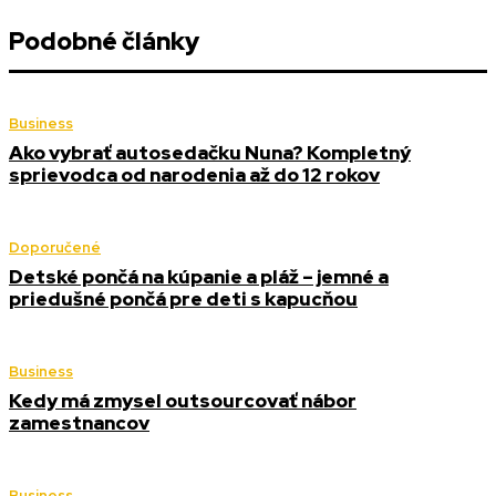
Podobné články
Business
Ako vybrať autosedačku Nuna? Kompletný
sprievodca od narodenia až do 12 rokov
Doporučené
Detské pončá na kúpanie a pláž – jemné a
priedušné pončá pre deti s kapucňou
Business
Kedy má zmysel outsourcovať nábor
zamestnancov
Business