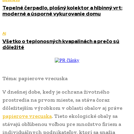
Tepelné čerpadlo, plošný kolektor a hlbinný vrt:
moderné a úsporné vykurovanie domu
AI
Všetko o teplonosných kvapalinách a prečo sú
dôležité
Téma: papierove vrecuska
V dnešnej dobe, kedy je ochrana životného
prostredia na prvom mieste, sa stáva čoraz
dôležitejším výrobkom v oblasti obalov aj práve
papierove vrecuska
. Tieto ekologické obaly sa
stávajú obľúbenou voľbou pre množstvo firiem a
individuálnych podnikateľov, ktorí sa snažia