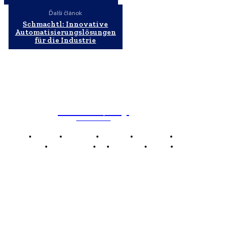
Ďalší článok
Schmachtl: Innovative
Automatisierungslösungen
für die Industrie
WebMailShop
MAGAZÍN
Domov
Business
Financie
Marketing
Politika
Technológie
AI
Produkty
Jedlo
Káva
WMS
WebMailShop je moderní technologický magazín,
který vám přináší nejnovější novinky, trendy a analýzy
z oblasti technologií, inovací a digitálního života.