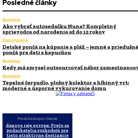
Posledné články
Business
Ako vybrať autosedačku Nuna? Kompletný
sprievodca od narodenia až do 12 rokov
Doporučené
Detské pončá na kúpanie a pláž – jemné a priedušn
pončá pre deti s kapucňou
Business
Kedy má zmysel outsourcovať nábor zamestnanco
Business
Tepelné čerpadlo, plošný kolektor a hlbinný vrt:
moderné a úsporné vykurovanie domu
Predchádzajúci článok
danove raje evropa: Prečo sa
podnikatelia rozhodujú pre
tieto atraktívne destinácie