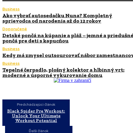
Business
Ako vybrať autosedačku Nuna? Kompletný
sprievodca od narodenia až do 12 rokov
Doporučené
Detské pončá na kúpanie a pláž – jemné a priedušn
pončá pre deti s kapucňou
Business
Kedy má zmysel outsourcovať nábor zamestnanco
Business
Tepelné čerpadlo, plošný kolektor a hlbinný vrt:
moderné a úsporné vykurovanie domu
Predchádzajúci článok
Black Spider Pre Workout:
Unlock Your Ultimate
Workout Potential
Ďalší článok