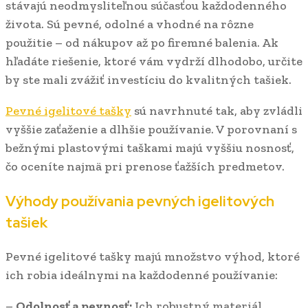
stávajú neodmysliteľnou súčasťou každodenného
života. Sú pevné, odolné a vhodné na rôzne
použitie – od nákupov až po firemné balenia. Ak
hľadáte riešenie, ktoré vám vydrží dlhodobo, určite
by ste mali zvážiť investíciu do kvalitných tašiek.
Pevné igelitové tašky
sú navrhnuté tak, aby zvládli
vyššie zaťaženie a dlhšie používanie. V porovnaní s
bežnými plastovými taškami majú vyššiu nosnosť,
čo oceníte najmä pri prenose ťažších predmetov.
Výhody používania pevných igelitových
tašiek
Pevné igelitové tašky majú množstvo výhod, ktoré
ich robia ideálnymi na každodenné používanie:
–
Odolnosť a pevnosť:
Ich robustný materiál