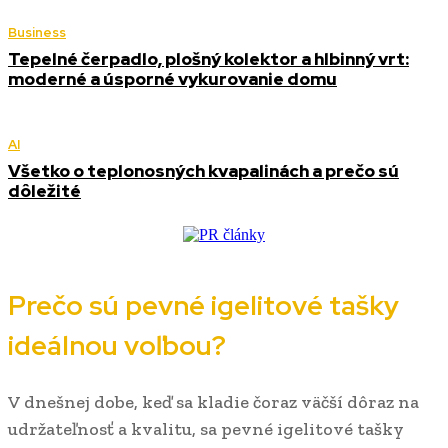
Business
Tepelné čerpadlo, plošný kolektor a hlbinný vrt:
moderné a úsporné vykurovanie domu
AI
Všetko o teplonosných kvapalinách a prečo sú
dôležité
Prečo sú pevné igelitové tašky
ideálnou voľbou?
V dnešnej dobe, keď sa kladie čoraz väčší dôraz na
udržateľnosť a kvalitu, sa pevné igelitové tašky