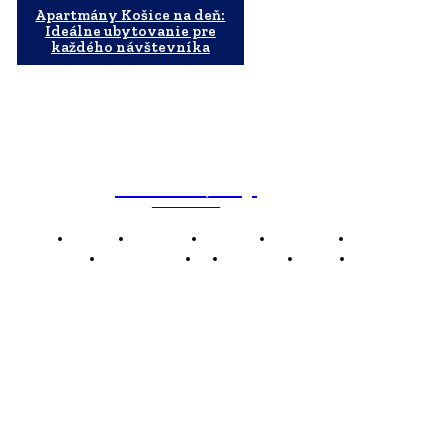
Apartmány Košice na deň:
Ideálne ubytovanie pre
každého návštevníka
WebMailShop
MAGAZÍN
Domov
Business
Financie
Marketing
Politika
Technológie
AI
Produkty
Jedlo
Káva
WMS
WebMailShop je moderní technologický magazín,
který vám přináší nejnovější novinky, trendy a analýzy
z oblasti technologií, inovací a digitálního života.