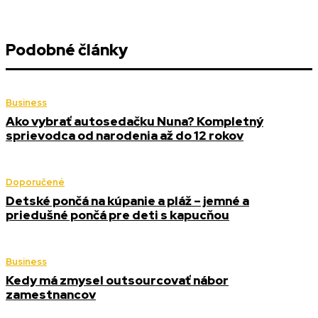
Podobné články
Business
Ako vybrať autosedačku Nuna? Kompletný
sprievodca od narodenia až do 12 rokov
Doporučené
Detské pončá na kúpanie a pláž – jemné a
priedušné pončá pre deti s kapucňou
Business
Kedy má zmysel outsourcovať nábor
zamestnancov