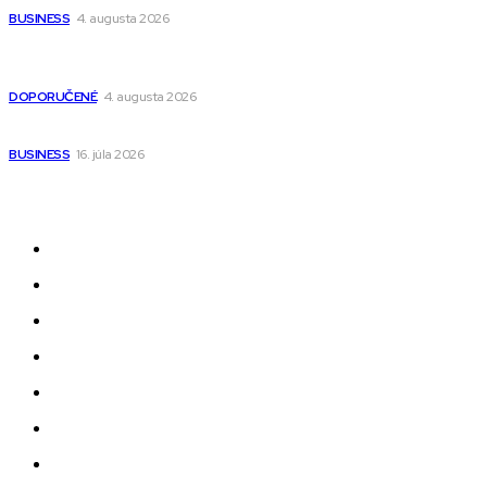
BUSINESS
4. augusta 2026
Detské pončá na kúpanie a pláž – jemné a priedušné pončá
pre deti s kapucňou
DOPORUČENÉ
4. augusta 2026
Kedy má zmysel outsourcovať nábor zamestnancov
BUSINESS
16. júla 2026
Odkazy
Novinky
AI
Produkty
Jedlo
Business
Služby
Nehnuteľnosti