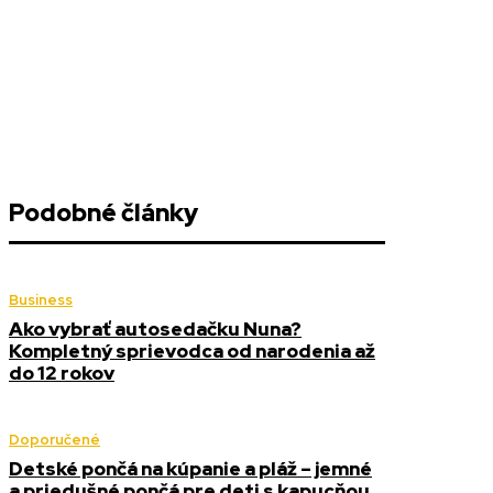
Podobné články
Business
Ako vybrať autosedačku Nuna?
Kompletný sprievodca od narodenia až
do 12 rokov
Doporučené
Detské pončá na kúpanie a pláž – jemné
a priedušné pončá pre deti s kapucňou