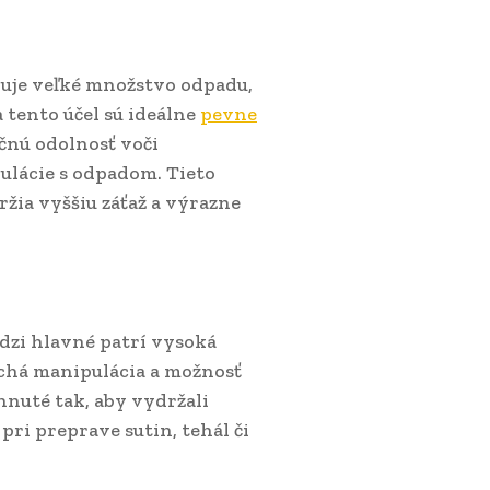
uje veľké množstvo odpadu,
 tento účel sú ideálne
pevne
čnú odolnosť voči
ulácie s odpadom. Tieto
žia vyššiu záťaž a výrazne
dzi hlavné patrí vysoká
chá manipulácia a možnosť
hnuté tak, aby vydržali
ri preprave sutin, tehál či