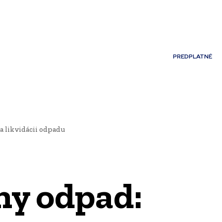
Môj účet
PREDPLATNÉ
NOSTI
JAZYK
a likvidácii odpadu
ny odpad: