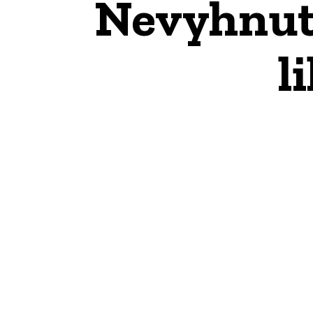
Nevyhnutn
l