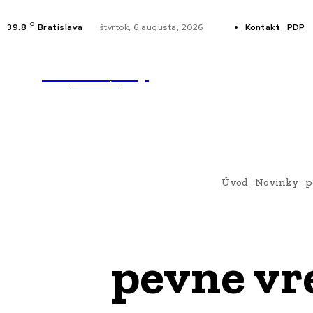
C
39.8
Bratislava
štvrtok, 6 augusta, 2026
Kontakt
PDP
WebMailShop
NOVINKY
MAGAZÍN
Úvod
Novinky
p
pevne vr