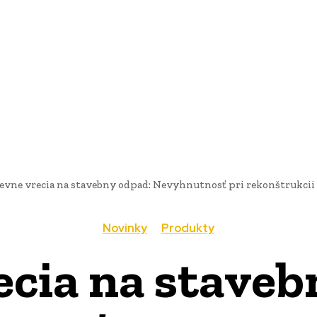
AI
PRODUKTY
JEDLO
BUSINESS
SLUŽBY
NEHNUTEĽ
evne vrecia na stavebny odpad: Nevyhnutnosť pri rekonštrukcii 
Novinky
Produkty
ecia na staveb