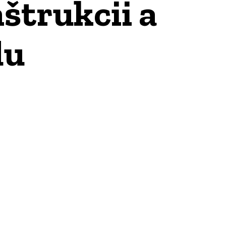
štrukcii a
du