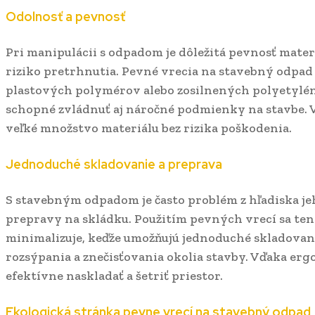
Odolnosť a pevnosť
Pri manipulácii s odpadom je dôležitá pevnosť mater
riziko pretrhnutia. Pevné vrecia na stavebný odpad
plastových polymérov alebo zosilnených polyetyléno
schopné zvládnuť aj náročné podmienky na stavbe. V
veľké množstvo materiálu bez rizika poškodenia.
Jednoduché skladovanie a preprava
S stavebným odpadom je často problém z hľadiska j
prepravy na skládku. Použitím pevných vrecí sa te
minimalizuje, keďže umožňujú jednoduché skladovan
rozsýpania a znečisťovania okolia stavby. Vďaka er
efektívne naskladať a šetriť priestor.
Ekologická stránka pevne vrecí na stavebný odpad