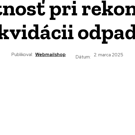
osť pri rekon
ikvidácii odpa
Publikoval:
Webmailshop
2. marca 2025
Dátum: