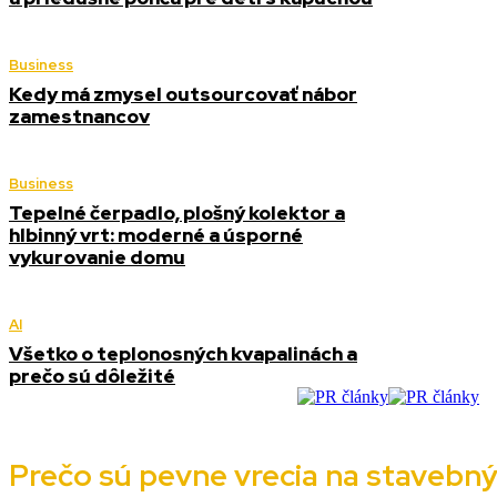
Business
Kedy má zmysel outsourcovať nábor
zamestnancov
Business
Tepelné čerpadlo, plošný kolektor a
hlbinný vrt: moderné a úsporné
vykurovanie domu
AI
Všetko o teplonosných kvapalinách a
prečo sú dôležité
Prečo sú pevne vrecia na stavebn