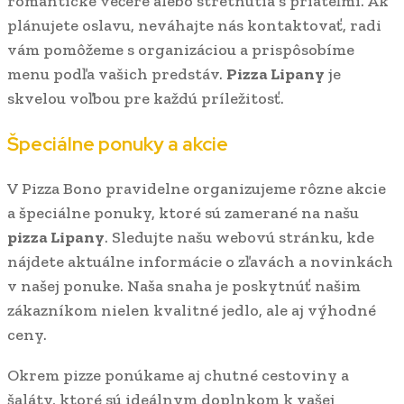
romantické večere alebo stretnutia s priateľmi. Ak
plánujete oslavu, neváhajte nás kontaktovať, radi
vám pomôžeme s organizáciou a prispôsobíme
menu podľa vašich predstáv.
Pizza Lipany
je
skvelou voľbou pre každú príležitosť.
Špeciálne ponuky a akcie
V Pizza Bono pravidelne organizujeme rôzne akcie
a špeciálne ponuky, ktoré sú zamerané na našu
pizza Lipany
. Sledujte našu webovú stránku, kde
nájdete aktuálne informácie o zľavách a novinkách
v našej ponuke. Naša snaha je poskytnúť našim
zákazníkom nielen kvalitné jedlo, ale aj výhodné
ceny.
Okrem pizze ponúkame aj chutné cestoviny a
šaláty, ktoré sú ideálnym doplnkom k vašej