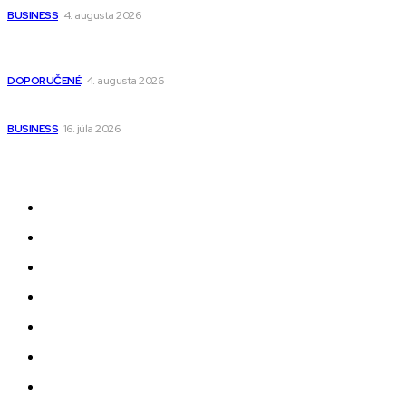
BUSINESS
4. augusta 2026
Detské pončá na kúpanie a pláž – jemné a priedušné pončá
pre deti s kapucňou
DOPORUČENÉ
4. augusta 2026
Kedy má zmysel outsourcovať nábor zamestnancov
BUSINESS
16. júla 2026
Odkazy
Novinky
AI
Produkty
Jedlo
Business
Služby
Nehnuteľnosti