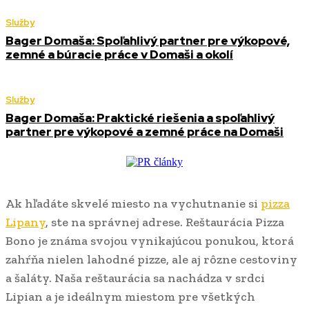
Služby
Bager Domaša: Spoľahlivý partner pre výkopové,
zemné a búracie práce v Domaši a okolí
Služby
Bager Domaša: Praktické riešenia a spoľahlivý
partner pre výkopové a zemné práce na Domaši
Ak hľadáte skvelé miesto na vychutnanie si
pizza
Lipany
, ste na správnej adrese. Reštaurácia Pizza
Bono je známa svojou vynikajúcou ponukou, ktorá
zahŕňa nielen lahodné pizze, ale aj rôzne cestoviny
a šaláty. Naša reštaurácia sa nachádza v srdci
Lipian a je ideálnym miestom pre všetkých