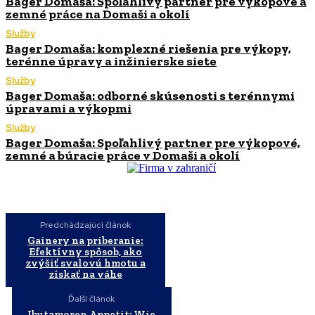
Bager Domaša: Spoľahlivý partner pre výkopové a
zemné práce na Domaši a okolí
Služby
Bager Domaša: komplexné riešenia pre výkopy,
terénne úpravy a inžinierske siete
Služby
Bager Domaša: odborné skúsenosti s terénnymi
úpravami a výkopmi
Služby
Bager Domaša: Spoľahlivý partner pre výkopové,
zemné a búracie práce v Domaši a okolí
Predchádzajúci článok
Gainery na priberanie:
Efektívny spôsob, ako
zvýšiť svalovú hmotu a
získať na váhe
Ďalší článok
Ibutamoren Appetit: Wie