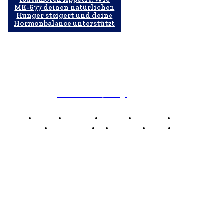
MK-677 deinen natürlichen
Hunger steigert und deine
Hormonbalance unterstützt
WebMailShop
MAGAZÍN
Domov
Business
Financie
Marketing
Politika
Technológie
AI
Produkty
Jedlo
Káva
WMS
WebMailShop je moderní technologický magazín,
který vám přináší nejnovější novinky, trendy a analýzy
z oblasti technologií, inovací a digitálního života.