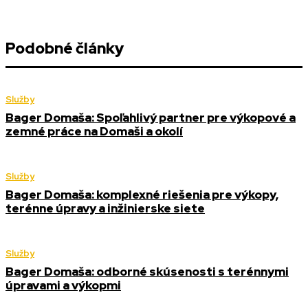
Podobné články
Služby
Bager Domaša: Spoľahlivý partner pre výkopové a
zemné práce na Domaši a okolí
Služby
Bager Domaša: komplexné riešenia pre výkopy,
terénne úpravy a inžinierske siete
Služby
Bager Domaša: odborné skúsenosti s terénnymi
úpravami a výkopmi