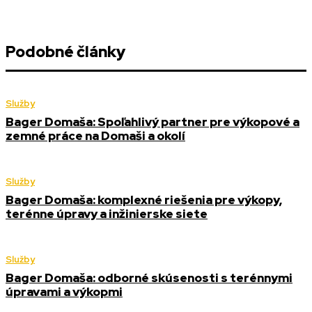
Podobné články
Služby
Bager Domaša: Spoľahlivý partner pre výkopové a
zemné práce na Domaši a okolí
Služby
Bager Domaša: komplexné riešenia pre výkopy,
terénne úpravy a inžinierske siete
Služby
Bager Domaša: odborné skúsenosti s terénnymi
úpravami a výkopmi