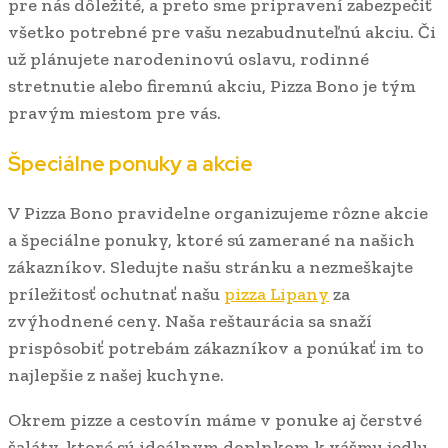
pre nás dôležité, a preto sme pripravení zabezpečiť
všetko potrebné pre vašu nezabudnuteľnú akciu. Či
už plánujete narodeninovú oslavu, rodinné
stretnutie alebo firemnú akciu, Pizza Bono je tým
pravým miestom pre vás.
Špeciálne ponuky a akcie
V Pizza Bono pravidelne organizujeme rôzne akcie
a špeciálne ponuky, ktoré sú zamerané na našich
zákazníkov. Sledujte našu stránku a nezmeškajte
príležitosť ochutnať našu
pizza Lipany
za
zvýhodnené ceny. Naša reštaurácia sa snaží
prispôsobiť potrebám zákazníkov a ponúkať im to
najlepšie z našej kuchyne.
Okrem pizze a cestovín máme v ponuke aj čerstvé
šaláty, ktoré sú ideálnym doplnkom k vášmu jedlu.