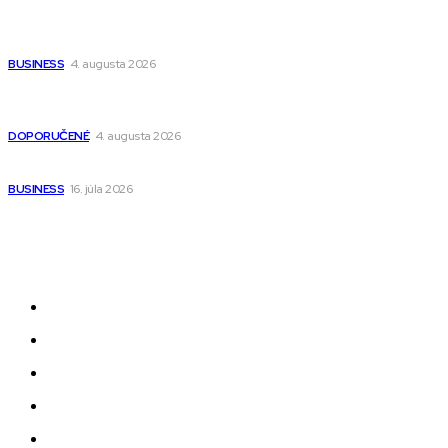
Ako vybrať autosedačku Nuna? Kompletný sprievodca od
narodenia až do 12 rokov
BUSINESS
4. augusta 2026
Detské pončá na kúpanie a pláž – jemné a priedušné pončá
pre deti s kapucňou
DOPORUČENÉ
4. augusta 2026
Kedy má zmysel outsourcovať nábor zamestnancov
BUSINESS
16. júla 2026
Odkazy
Novinky
AI
Produkty
Jedlo
Business