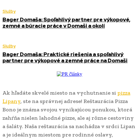
Služby
Bager Domaša: Spoľahlivý partner pre výkopové,
zemné a búracie práce v Domaši a okolí
Služby
Bager Domaša: Praktické riešenia a spoľahlivý
partner pre výkopové a zemné práce na Domaši
Ak hľadáte skvelé miesto na vychutnanie si
pizza
Lipany
, ste na správnej adrese! Reštaurácia Pizza
Bono je známa svojou vynikajúcou ponukou, ktorá
zahŕňa nielen lahodné pizze, ale aj rôzne cestoviny
a šaláty. Naša reštaurácia sa nachádza v srdci Lipan
a je ideálnym miestom pre rodinné oslavy,