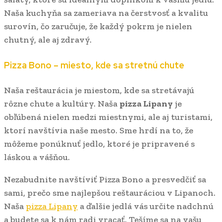
Naša kuchyňa sa zameriava na čerstvosť a kvalitu
surovín, čo zaručuje, že každý pokrm je nielen
chutný, ale aj zdravý.
Pizza Bono – miesto, kde sa stretnú chute
Naša reštaurácia je miestom, kde sa stretávajú
rôzne chute a kultúry. Naša
pizza Lipany
je
obľúbená nielen medzi miestnymi, ale aj turistami,
ktorí navštívia naše mesto. Sme hrdí na to, že
môžeme ponúknuť jedlo, ktoré je pripravené s
láskou a vášňou.
Nezabudnite navštíviť Pizza Bono a presvedčiť sa
sami, prečo sme najlepšou reštauráciou v Lipanoch.
Naša
pizza Lipany
a ďalšie jedlá vás určite nadchnú
a budete sa k nám radi vracať. Tešíme sa na vašu