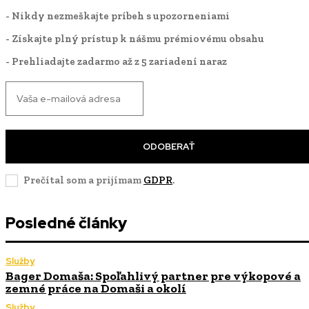
- Nikdy nezmeškajte príbeh s upozorneniami
- Získajte plný prístup k nášmu prémiovému obsahu
- Prehliadajte zadarmo až z 5 zariadení naraz
ODOBERAŤ
Prečítal som a prijímam
GDPR
.
Posledné články
Služby
Bager Domaša: Spoľahlivý partner pre výkopové a
zemné práce na Domaši a okolí
Služby