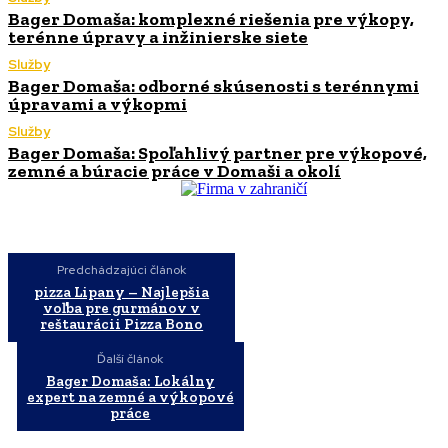
Bager Domaša: komplexné riešenia pre výkopy,
terénne úpravy a inžinierske siete
Služby
Bager Domaša: odborné skúsenosti s terénnymi
úpravami a výkopmi
Služby
Bager Domaša: Spoľahlivý partner pre výkopové,
zemné a búracie práce v Domaši a okolí
Predchádzajúci článok
pizza Lipany – Najlepšia
voľba pre gurmánov v
reštaurácii Pizza Bono
Ďalší článok
Bager Domaša: Lokálny
expert na zemné a výkopové
práce