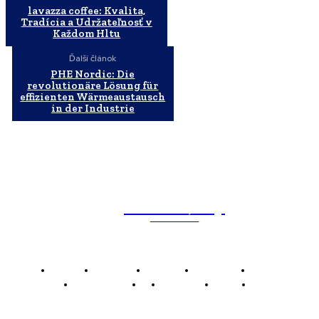
lavazza coffee: Kvalita,
Tradícia a Udržateľnosť v
Každom Hltu
Ďalší článok
PHE Nordic: Die
revolutionäre Lösung für
effizienten Wärmeaustausch
in der Industrie
WebMailShop
MAGAZÍN
Domov
Business
Financie
Marketing
Politika
Technológie
AI
Produkty
Jedlo
Káva