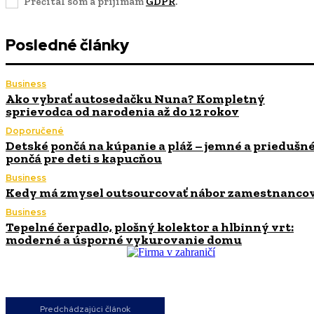
Prečítal som a prijímam
GDPR
.
Posledné články
Business
Ako vybrať autosedačku Nuna? Kompletný
sprievodca od narodenia až do 12 rokov
Doporučené
Detské pončá na kúpanie a pláž – jemné a priedušn
pončá pre deti s kapucňou
Business
Kedy má zmysel outsourcovať nábor zamestnanco
Business
Tepelné čerpadlo, plošný kolektor a hlbinný vrt:
moderné a úsporné vykurovanie domu
Predchádzajúci článok