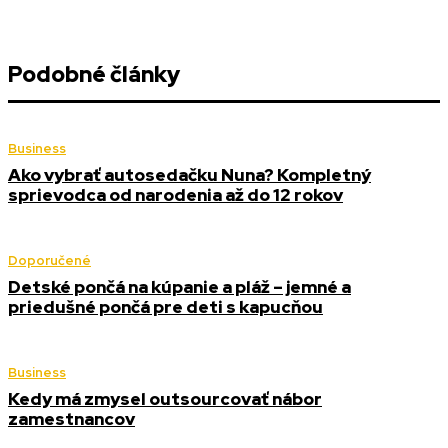
Podobné články
Business
Ako vybrať autosedačku Nuna? Kompletný
sprievodca od narodenia až do 12 rokov
Doporučené
Detské pončá na kúpanie a pláž – jemné a
priedušné pončá pre deti s kapucňou
Business
Kedy má zmysel outsourcovať nábor
zamestnancov