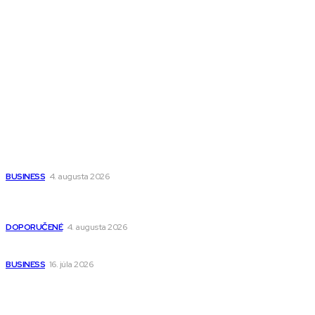
Magazín PRO
Fitness MEDIUM
Wisdom-All-The-Best
Populárne
Ako vybrať autosedačku Nuna? Kompletný sprievodca od
narodenia až do 12 rokov
BUSINESS
4. augusta 2026
Detské pončá na kúpanie a pláž – jemné a priedušné pončá
pre deti s kapucňou
DOPORUČENÉ
4. augusta 2026
Kedy má zmysel outsourcovať nábor zamestnancov
BUSINESS
16. júla 2026
Odkazy