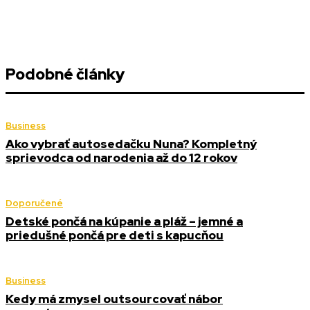
Podobné články
Business
Ako vybrať autosedačku Nuna? Kompletný
sprievodca od narodenia až do 12 rokov
Doporučené
Detské pončá na kúpanie a pláž – jemné a
priedušné pončá pre deti s kapucňou
Business
Kedy má zmysel outsourcovať nábor