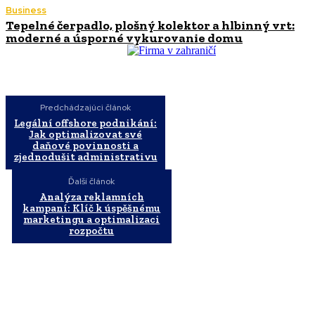
Business
Tepelné čerpadlo, plošný kolektor a hlbinný vrt:
moderné a úsporné vykurovanie domu
Predchádzajúci článok
Legální offshore podnikání:
Jak optimalizovat své
daňové povinnosti a
zjednodušit administrativu
Ďalší článok
Analýza reklamních
kampaní: Klíč k úspěšnému
marketingu a optimalizaci
rozpočtu