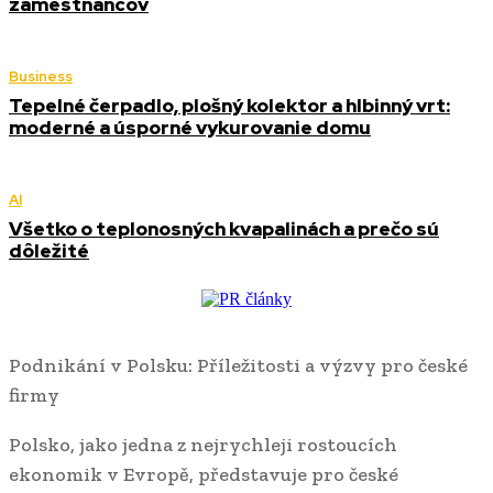
zamestnancov
Business
Tepelné čerpadlo, plošný kolektor a hlbinný vrt:
moderné a úsporné vykurovanie domu
AI
Všetko o teplonosných kvapalinách a prečo sú
dôležité
Podnikání v Polsku: Příležitosti a výzvy pro české
firmy
Polsko, jako jedna z nejrychleji rostoucích
ekonomik v Evropě, představuje pro české