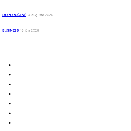
Detské pončá na kúpanie a pláž – jemné a priedušné pončá
pre deti s kapucňou
DOPORUČENÉ
4. augusta 2026
Kedy má zmysel outsourcovať nábor zamestnancov
BUSINESS
16. júla 2026
Odkazy
Novinky
AI
Produkty
Jedlo
Business
Služby
Nehnuteľnosti