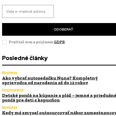
ODOBERAŤ
Prečítal som a prijímam
GDPR
.
Posledné články
Business
Ako vybrať autosedačku Nuna? Kompletný
sprievodca od narodenia až do 12 rokov
Doporučené
Detské pončá na kúpanie a pláž – jemné a priedušn
pončá pre deti s kapucňou
Business
Kedy má zmysel outsourcovať nábor zamestnanco