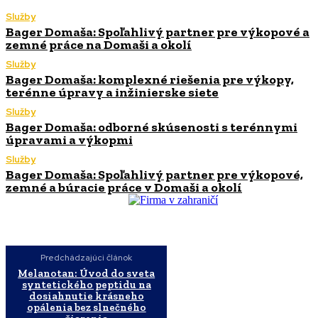
Služby
Bager Domaša: Spoľahlivý partner pre výkopové a
zemné práce na Domaši a okolí
Služby
Bager Domaša: komplexné riešenia pre výkopy,
terénne úpravy a inžinierske siete
Služby
Bager Domaša: odborné skúsenosti s terénnymi
úpravami a výkopmi
Služby
Bager Domaša: Spoľahlivý partner pre výkopové,
zemné a búracie práce v Domaši a okolí
Predchádzajúci článok
Melanotan: Úvod do sveta
syntetického peptidu na
dosiahnutie krásneho
opálenia bez slnečného