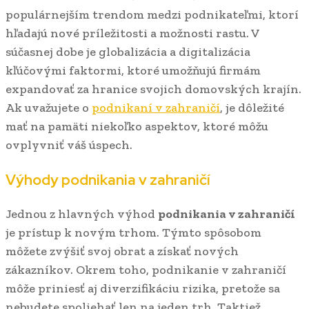
populárnejším trendom medzi podnikateľmi, ktorí
hľadajú nové príležitosti a možnosti rastu. V
súčasnej dobe je globalizácia a digitalizácia
kľúčovými faktormi, ktoré umožňujú firmám
expandovať za hranice svojich domovských krajín.
Ak uvažujete o
podnikaní v zahraničí
, je dôležité
mať na pamäti niekoľko aspektov, ktoré môžu
ovplyvniť váš úspech.
Výhody podnikania v zahraničí
Jednou z hlavných výhod
podnikania v zahraničí
je prístup k novým trhom. Týmto spôsobom
môžete zvýšiť svoj obrat a získať nových
zákazníkov. Okrem toho, podnikanie v zahraničí
môže priniesť aj diverzifikáciu rizika, pretože sa
nebudete spoliehať len na jeden trh. Taktiež