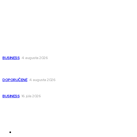
Wisdom-All-The-Best
Populárne
Ako vybrať autosedačku Nuna? Kompletný sprievodca od
narodenia až do 12 rokov
BUSINESS
4. augusta 2026
Detské pončá na kúpanie a pláž – jemné a priedušné pončá
pre deti s kapucňou
DOPORUČENÉ
4. augusta 2026
Kedy má zmysel outsourcovať nábor zamestnancov
BUSINESS
16. júla 2026
Odkazy
Novinky