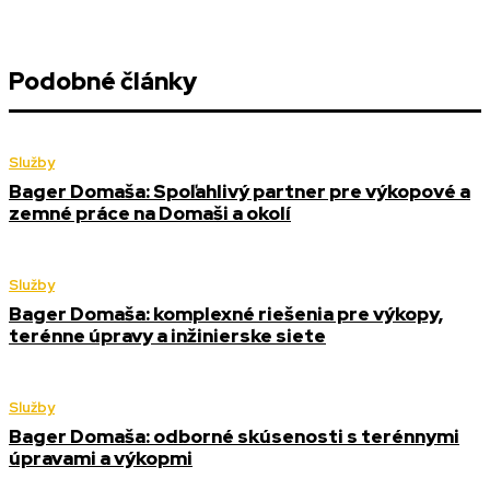
Podobné články
Služby
Bager Domaša: Spoľahlivý partner pre výkopové a
zemné práce na Domaši a okolí
Služby
Bager Domaša: komplexné riešenia pre výkopy,
terénne úpravy a inžinierske siete
Služby
Bager Domaša: odborné skúsenosti s terénnymi
úpravami a výkopmi