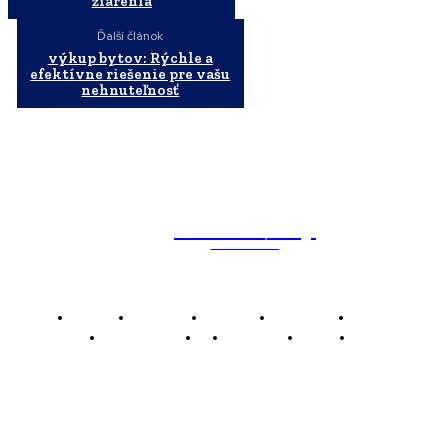
žiarenia
Ďalší článok
výkup bytov: Rýchle a
efektívne riešenie pre vašu
nehnuteľnosť
WebMailShop
MAGAZÍN
Domov
Business
Financie
Marketing
Politika
Technológie
AI
Produkty
Jedlo
Káva
WMS