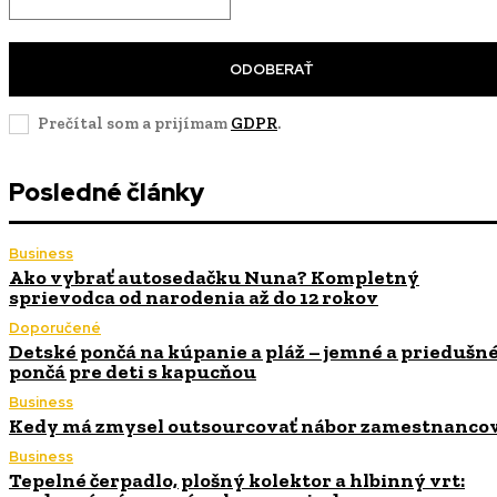
ODOBERAŤ
Prečítal som a prijímam
GDPR
.
Posledné články
Business
Ako vybrať autosedačku Nuna? Kompletný
sprievodca od narodenia až do 12 rokov
Doporučené
Detské pončá na kúpanie a pláž – jemné a priedušn
pončá pre deti s kapucňou
Business
Kedy má zmysel outsourcovať nábor zamestnanco
Business
Tepelné čerpadlo, plošný kolektor a hlbinný vrt: