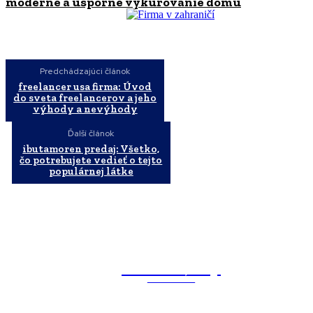
moderné a úsporné vykurovanie domu
Predchádzajúci článok
freelancer usa firma: Úvod
do sveta freelancerov a jeho
výhody a nevýhody
Ďalší článok
ibutamoren predaj: Všetko,
čo potrebujete vedieť o tejto
populárnej látke
WebMailShop
MAGAZÍN