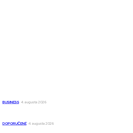
Melds CZ
Town Talk
Magazín AI
All The Best
Magazín PRO
Fitness MEDIUM
Wisdom-All-The-Best
Populárne
Ako vybrať autosedačku Nuna? Kompletný sprievodca od
narodenia až do 12 rokov
BUSINESS
4. augusta 2026
Detské pončá na kúpanie a pláž – jemné a priedušné pončá
pre deti s kapucňou
DOPORUČENÉ
4. augusta 2026
Kedy má zmysel outsourcovať nábor zamestnancov