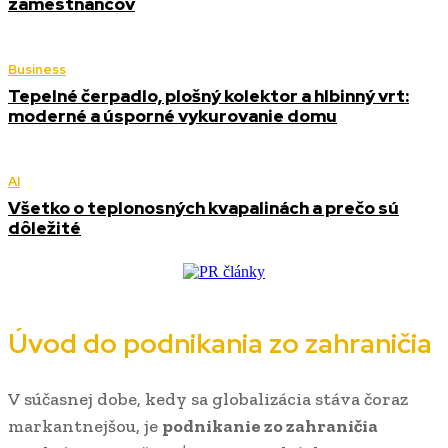
zamestnancov
Business
Tepelné čerpadlo, plošný kolektor a hlbinný vrt:
moderné a úsporné vykurovanie domu
AI
Všetko o teplonosných kvapalinách a prečo sú
dôležité
Úvod do podnikania zo zahraničia
V súčasnej dobe, kedy sa globalizácia stáva čoraz
markantnejšou, je
podnikanie zo zahraničia