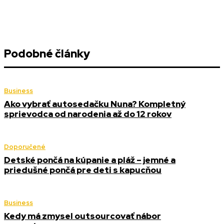
Podobné články
Business
Ako vybrať autosedačku Nuna? Kompletný
sprievodca od narodenia až do 12 rokov
Doporučené
Detské pončá na kúpanie a pláž – jemné a
priedušné pončá pre deti s kapucňou
Business
Kedy má zmysel outsourcovať nábor