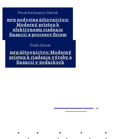
Predchádzajúci článok
mrp podvojne účtovníctvo:
Moderný prístup k
efektívnemu riadeniu
financií a procesov firiem
Ďalší článok
mrp účtovníctvo: Moderný
prístup k riadeniu výroby a
financií v podnikoch
WebMailShop
MAGAZÍN
Domov
Business
Financie
Marketing
Politika
Technológie
AI
Produkty
Jedlo
Káva