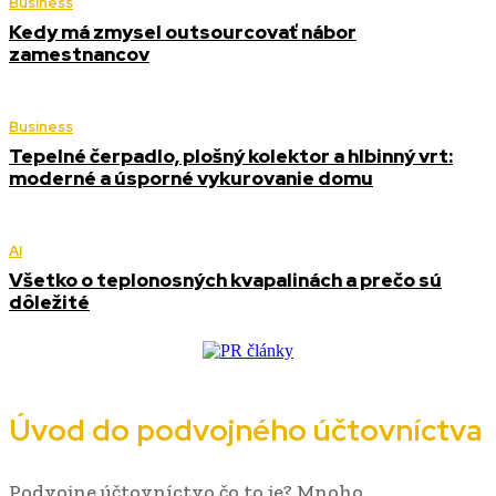
Business
Kedy má zmysel outsourcovať nábor
zamestnancov
Business
Tepelné čerpadlo, plošný kolektor a hlbinný vrt:
moderné a úsporné vykurovanie domu
AI
Všetko o teplonosných kvapalinách a prečo sú
dôležité
Úvod do podvojného účtovníctva
Podvojne účtovníctvo čo to je? Mnoho