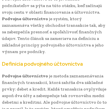
podnikateľov sa pýta na túto otázku, keď začínajú
svoju cestu v oblasti financovania a účtovníctva.
Podvojne účtovníctvo
je systém, ktorý
zaznamenáva všetky obchodné transakcie tak, aby
sa zabezpečila presnosť a spoľahlivosť finančných
údajov. Tento článok sa zameriava na definíciu a
základné princípy podvojného účtovníctva a jeho
význam pre podniky.
Definícia podvojného účtovníctva
Podvojne účtovníctvo
je metoda zaznamenávania
finančných transakcií, ktorá zahŕňa dva základné
prvky: debet a kredit. Každá transakcia ovplyvňuje
aspoň dva účty a zabezpečuje tak rovnováhu medzi
debetmi a kreditmi. Ale podvojne účtovníctvo čo to
je v praxi? Je to systém, ktorý umožňuje podnikom