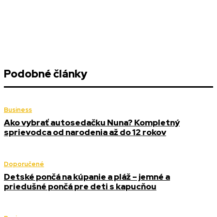
Podobné články
Business
Ako vybrať autosedačku Nuna? Kompletný
sprievodca od narodenia až do 12 rokov
Doporučené
Detské pončá na kúpanie a pláž – jemné a
priedušné pončá pre deti s kapucňou