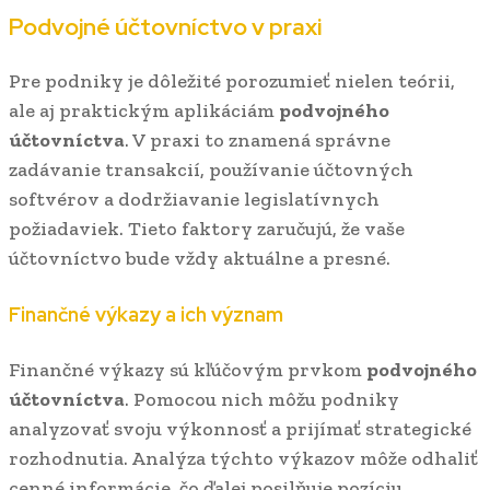
Podvojné účtovníctvo v praxi
Pre podniky je dôležité porozumieť nielen teórii,
ale aj praktickým aplikáciám
podvojného
účtovníctva
. V praxi to znamená správne
zadávanie transakcií, používanie účtovných
softvérov a dodržiavanie legislatívnych
požiadaviek. Tieto faktory zaručujú, že vaše
účtovníctvo bude vždy aktuálne a presné.
Finančné výkazy a ich význam
Finančné výkazy sú kľúčovým prvkom
podvojného
účtovníctva
. Pomocou nich môžu podniky
analyzovať svoju výkonnosť a prijímať strategické
rozhodnutia. Analýza týchto výkazov môže odhaliť
cenné informácie, čo ďalej posilňuje pozíciu