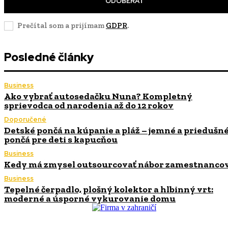
ODOBERAŤ
Prečítal som a prijímam
GDPR
.
Posledné články
Business
Ako vybrať autosedačku Nuna? Kompletný
sprievodca od narodenia až do 12 rokov
Doporučené
Detské pončá na kúpanie a pláž – jemné a priedušn
pončá pre deti s kapucňou
Business
Kedy má zmysel outsourcovať nábor zamestnanco
Business
Tepelné čerpadlo, plošný kolektor a hlbinný vrt:
moderné a úsporné vykurovanie domu