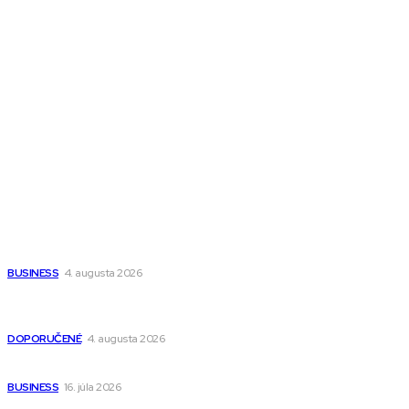
Magazín AI
All The Best
Magazín PRO
Fitness MEDIUM
Wisdom-All-The-Best
Populárne
Ako vybrať autosedačku Nuna? Kompletný sprievodca od
narodenia až do 12 rokov
BUSINESS
4. augusta 2026
Detské pončá na kúpanie a pláž – jemné a priedušné pončá
pre deti s kapucňou
DOPORUČENÉ
4. augusta 2026
Kedy má zmysel outsourcovať nábor zamestnancov
BUSINESS
16. júla 2026