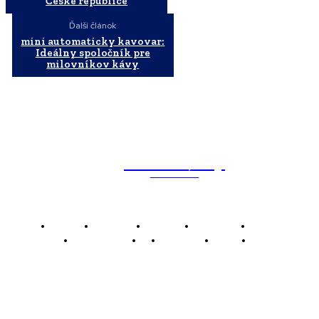
České republice
Ďalší článok
mini automaticky kavovar:
Ideálny spoločník pre
milovníkov kávy
WebMailShop
MAGAZÍN
Domov
Business
Financie
Marketing
Politika
Technológie
AI
Produkty
Jedlo
Káva
WMS