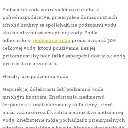
Podzemná voda zohráva kľúčovú úlohu v
poľnohospodárstve, priemysle a domácnostiach.
Mnohé krajiny sa spoliehajú na podzemnú vodu
ako na hlavnú zásobu pitnej vody. Podľa
odborníkov,
podzemná voda
predstavuje až 30%
celkovej vody, ktorú používame. Bez jej
prítomnosti by bolo ťažké zabezpečiť dostatok vody
pre rastliny a zvieratá.
Hrozby pre podzemnú vodu
Napriek jej dôležitosti čelí podzemná voda
mnohým hrozbám. Znečistenie, nadmerné
čerpanie a klimatické zmeny sú faktory, ktoré
môžu vážne ohroziť kvalitu a množstvo podzemnej
vody. Znečistenie môže pochádzať z priemyselných
odpadov, pesticídov a hnojív, ktoré sa dostávajú do