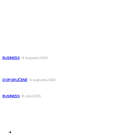
Wisdom-All-The-Best
Populárne
Ako vybrať autosedačku Nuna? Kompletný sprievodca od
narodenia až do 12 rokov
BUSINESS
4. augusta 2026
Detské pončá na kúpanie a pláž – jemné a priedušné pončá
pre deti s kapucňou
DOPORUČENÉ
4. augusta 2026
Kedy má zmysel outsourcovať nábor zamestnancov
BUSINESS
16. júla 2026
Odkazy
Novinky