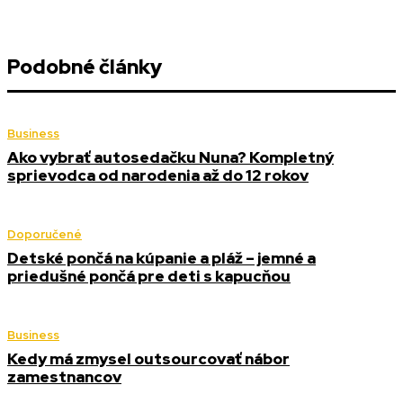
Podobné články
Business
Ako vybrať autosedačku Nuna? Kompletný
sprievodca od narodenia až do 12 rokov
Doporučené
Detské pončá na kúpanie a pláž – jemné a
priedušné pončá pre deti s kapucňou
Business
Kedy má zmysel outsourcovať nábor
zamestnancov