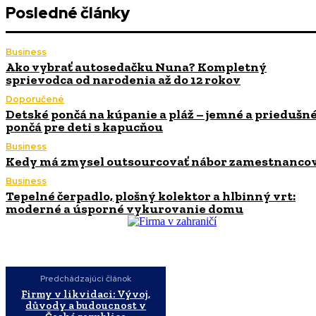
Posledné články
Business
Ako vybrať autosedačku Nuna? Kompletný
sprievodca od narodenia až do 12 rokov
Doporučené
Detské pončá na kúpanie a pláž – jemné a priedušn
pončá pre deti s kapucňou
Business
Kedy má zmysel outsourcovať nábor zamestnanco
Business
Tepelné čerpadlo, plošný kolektor a hlbinný vrt:
moderné a úsporné vykurovanie domu
Predchádzajúci článok
Firmy v likvidaci: Vývoj,
důvody a budoucnost v