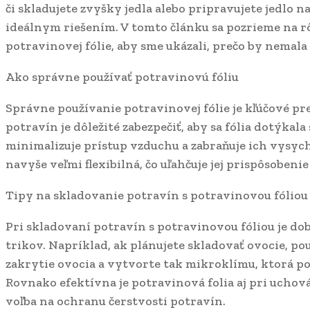
či skladujete zvyšky jedla alebo pripravujete jedlo na
ideálnym riešením. V tomto článku sa pozrieme na r
potravinovej fólie, aby sme ukázali, prečo by nemala
Ako správne používať potravinovú fóliu
Správne používanie potravinovej fólie je kľúčové pre
potravín je dôležité zabezpečiť, aby sa fólia dotýkal
minimalizuje prístup vzduchu a zabraňuje ich vysych
navyše veľmi flexibilná, čo uľahčuje jej prispôsoben
Tipy na skladovanie potravín s potravinovou fóliou
Pri skladovaní potravín s potravinovou fóliou je do
trikov. Napríklad, ak plánujete skladovať ovocie, po
zakrytie ovocia a vytvorte tak mikroklímu, ktorá po
Rovnako efektívna je potravinová folia aj pri uchová
voľba na ochranu čerstvosti potravín.