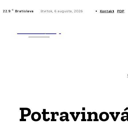
C
22.9
Bratislava
štvrtok, 6 augusta, 2026
Kontakt
PDP
WebMailShop
NOVINKY
MAGAZÍN
Potravinová