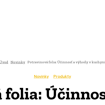
AI
PRODUKTY
JEDLO
BUSINESS
SLUŽBY
NEHNUTEĽ
Úvod
Novinky
Potravinová folia: Účinnosť a výhody v kuchyn
Novinky
Produkty
 folia: Účinnos