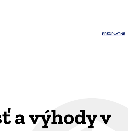
Môj účet
PREDPLATNÉ
NOSTI
JAZYK
i
ť a výhody v