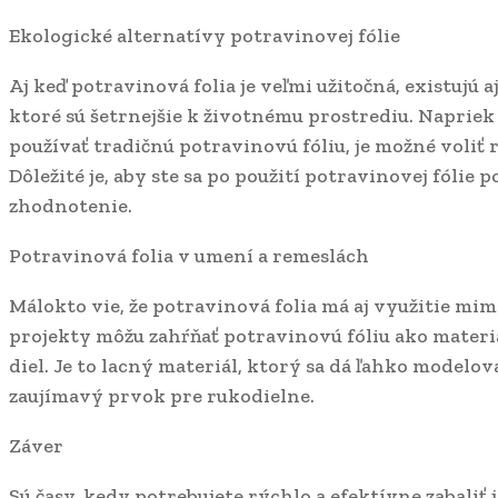
Ekologické alternatívy potravinovej fólie
Aj keď potravinová folia je veľmi užitočná, existujú a
ktoré sú šetrnejšie k životnému prostrediu. Napriek
používať tradičnú potravinovú fóliu, je možné voliť 
Dôležité je, aby ste sa po použití potravinovej fólie p
zhodnotenie.
Potravinová folia v umení a remeslách
Málokto vie, že potravinová folia má aj využitie m
projekty môžu zahŕňať potravinovú fóliu ako mater
diel. Je to lacný materiál, ktorý sa dá ľahko modelova
zaujímavý prvok pre rukodielne.
Záver
Sú časy, kedy potrebujete rýchlo a efektívne zabaliť 