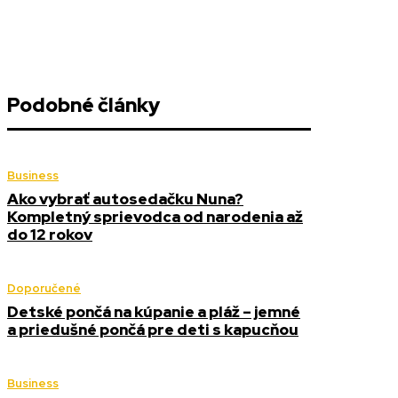
Podobné články
Business
Ako vybrať autosedačku Nuna?
Kompletný sprievodca od narodenia až
do 12 rokov
Doporučené
Detské pončá na kúpanie a pláž – jemné
a priedušné pončá pre deti s kapucňou
Business