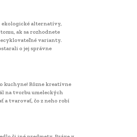
j ekologické alternatívy,
 tomu, ak sa rozhodnete
recyklovateľné varianty.
ostarali o jej správne
imo kuchyne! Rôzne kreatívne
iál na tvorbu umeleckých
ť a tvarovať, čo z neho robí
jedlo či iné predmety. Práve v