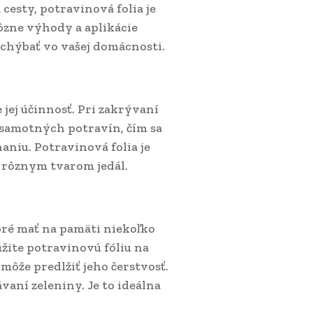
 cesty, potravinová folia je
ôzne výhody a aplikácie
 chýbať vo vašej domácnosti.
 jej účinnosť. Pri zakrývaní
a samotných potravín, čím sa
aniu. Potravinová folia je
ie rôznym tvarom jedál.
bré mať na pamäti niekoľko
užite potravinovú fóliu na
môže predlžiť jeho čerstvosť.
vaní zeleniny. Je to ideálna