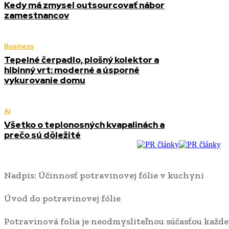
Kedy má zmysel outsourcovať nábor
zamestnancov
Business
Tepelné čerpadlo, plošný kolektor a
hlbinný vrt: moderné a úsporné
vykurovanie domu
AI
Všetko o teplonosných kvapalinách a
prečo sú dôležité
Nadpis: Účinnosť potravinovej fólie v kuchyni
Úvod do potravinovej fólie
Potravinová folia je neodmysliteľnou súčasťou každe