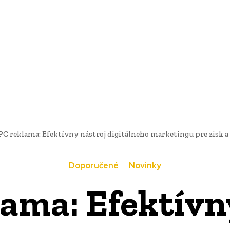
AI
PRODUKTY
JEDLO
BUSINESS
SLUŽBY
NEHNUTEĽ
PC reklama: Efektívny nástroj digitálneho marketingu pre zisk a
Doporučené
Novinky
ama: Efektívn