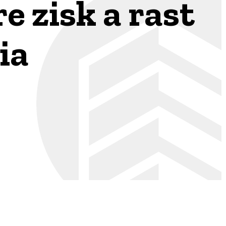
e zisk a rast
ia