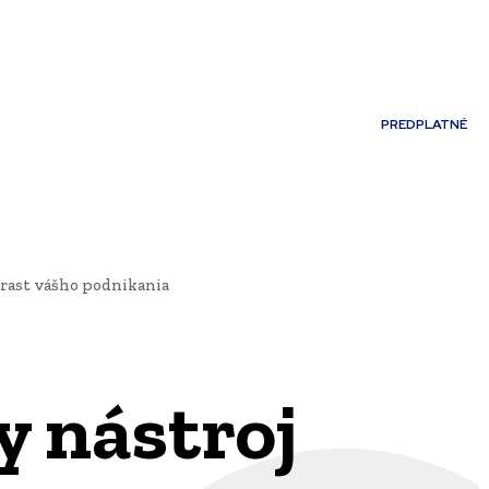
Môj účet
PREDPLATNÉ
NOSTI
JAZYK
 rast vášho podnikania
y nástroj