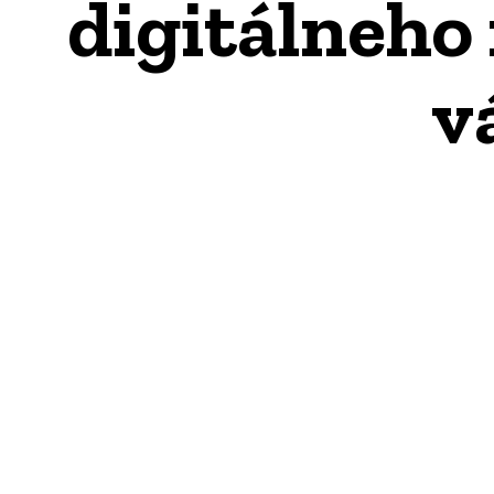
digitálneho 
v