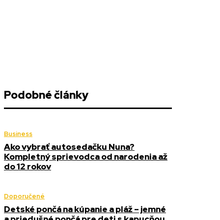
Podobné články
Business
Ako vybrať autosedačku Nuna?
Kompletný sprievodca od narodenia až
do 12 rokov
Doporučené
Detské pončá na kúpanie a pláž – jemné
a priedušné pončá pre deti s kapucňou