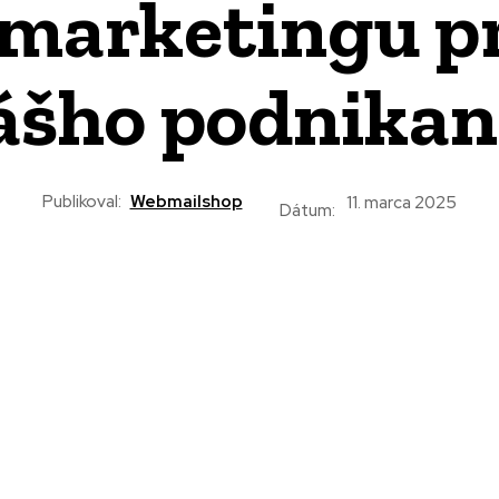
marketingu pr
ášho podnikan
Publikoval:
Webmailshop
11. marca 2025
Dátum: