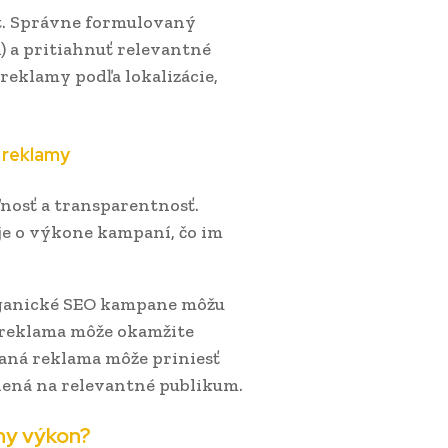
t. Správne formulovaný
) a pritiahnuť relevantné
 reklamy podľa lokalizácie,
 reklamy
nosť a transparentnosť.
je o výkone kampaní, čo im
organické SEO kampane môžu
C reklama môže okamžite
aná reklama môže priniesť
elená na relevantné publikum.
ny výkon?