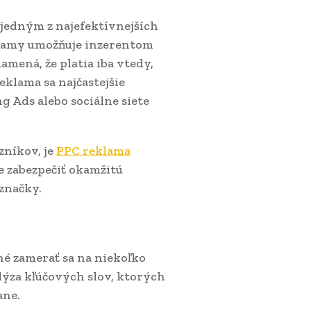
 jedným z najefektívnejších
klamy umožňuje inzerentom
namená, že platia iba vtedy,
eklama sa najčastejšie
g Ads alebo sociálne siete
zníkov, je
PPC reklama
 zabezpečiť okamžitú
 značky.
é zamerať sa na niekoľko
ýza kľúčových slov, ktorých
ane.