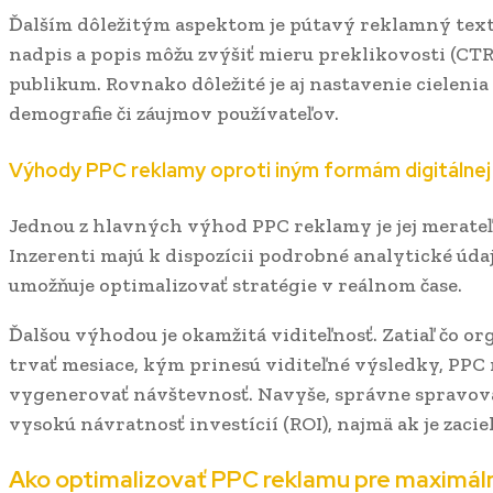
Ďalším dôležitým aspektom je pútavý reklamný tex
nadpis a popis môžu zvýšiť mieru preklikovosti (CTR
publikum. Rovnako dôležité je aj nastavenie cielenia
demografie či záujmov používateľov.
Výhody PPC reklamy oproti iným formám digitálnej
Jednou z hlavných výhod PPC reklamy je jej merateľ
Inzerenti majú k dispozícii podrobné analytické úda
umožňuje optimalizovať stratégie v reálnom čase.
Ďalšou výhodou je okamžitá viditeľnosť. Zatiaľ čo 
trvať mesiace, kým prinesú viditeľné výsledky, PP
vygenerovať návštevnosť. Navyše, správne spravov
vysokú návratnosť investícií (ROI), najmä ak je zaci
Ako optimalizovať PPC reklamu pre maximál