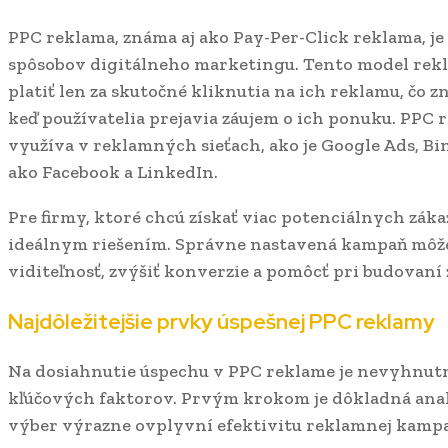
PPC reklama, známa aj ako Pay-Per-Click reklama, je
spôsobov digitálneho marketingu. Tento model re
platiť len za skutočné kliknutia na ich reklamu, čo z
keď používatelia prejavia záujem o ich ponuku. PPC r
využíva v reklamných sieťach, ako je Google Ads, Bin
ako Facebook a LinkedIn.
Pre firmy, ktoré chcú získať viac potenciálnych záka
ideálnym riešením. Správne nastavená kampaň môže
viditeľnosť, zvýšiť konverzie a pomôcť pri budovaní
Najdôležitejšie prvky úspešnej PPC reklamy
Na dosiahnutie úspechu v PPC reklame je nevyhnutn
kľúčových faktorov. Prvým krokom je dôkladná anal
výber výrazne ovplyvní efektivitu reklamnej kamp