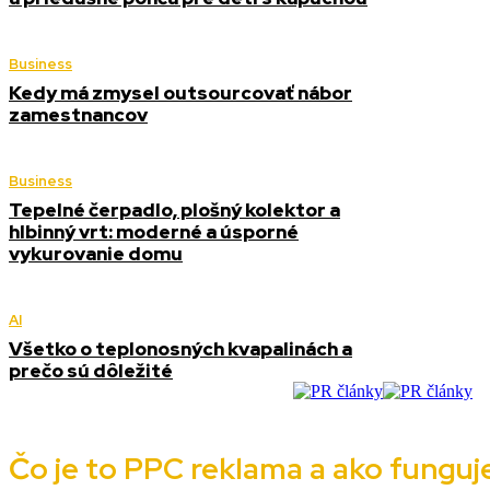
Business
Kedy má zmysel outsourcovať nábor
zamestnancov
Business
Tepelné čerpadlo, plošný kolektor a
hlbinný vrt: moderné a úsporné
vykurovanie domu
AI
Všetko o teplonosných kvapalinách a
prečo sú dôležité
Čo je to PPC reklama a ako funguj