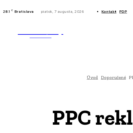
C
28.1
Bratislava
piatok, 7 augusta, 2026
Kontakt
PDP
WebMailShop
NOVINKY
MAGAZÍN
Úvod
Doporučené
P
PPC rekl