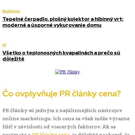
Business
Tepelné čerpadlo, plošný kolektor a hlbinný vrt:
moderné a úsporné vykurovanie domu
AI
Všetko o teplonosných kvapalinách a prečo sú
dôležité
Čo ovplyvňuje PR články cena?
PR články sú jedným z najúčinnejších nástrojov
online marketingu. Ich cena sa však môže výrazne
líšiť v závislosti od viacerých faktorov. Ak sa
zaujímate o
PR články cena
, je dôležité pochopiť, čo