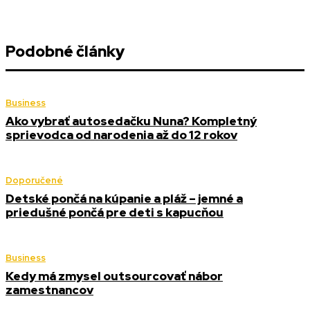
Podobné články
Business
Ako vybrať autosedačku Nuna? Kompletný
sprievodca od narodenia až do 12 rokov
Doporučené
Detské pončá na kúpanie a pláž – jemné a
priedušné pončá pre deti s kapucňou
Business
Kedy má zmysel outsourcovať nábor
zamestnancov