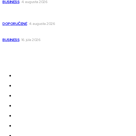
BUSINESS
4. augusta 2026
Detské pončá na kúpanie a pláž – jemné a priedušné pončá
pre deti s kapucňou
DOPORUČENÉ
4. augusta 2026
Kedy má zmysel outsourcovať nábor zamestnancov
BUSINESS
16. júla 2026
Odkazy
Novinky
AI
Produkty
Jedlo
Business
Služby
Nehnuteľnosti