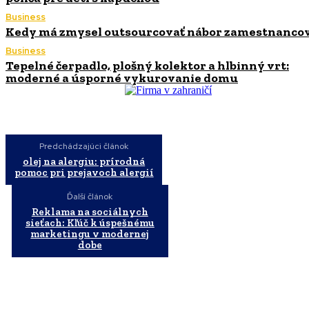
Business
Kedy má zmysel outsourcovať nábor zamestnanco
Business
Tepelné čerpadlo, plošný kolektor a hlbinný vrt:
moderné a úsporné vykurovanie domu
Predchádzajúci článok
olej na alergiu: prírodná
pomoc pri prejavoch alergií
Ďalší článok
Reklama na sociálnych
sieťach: Kľúč k úspešnému
marketingu v modernej
dobe