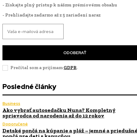
- Získajte plný prístup k nášmu prémiovému obsahu
- Prehliadajte zadarmo až z 5 zariadení naraz
ODOBERAŤ
Prečítal som a prijímam
GDPR
.
Posledné články
Business
Ako vybrať autosedačku Nuna? Kompletný
sprievodca od narodenia až do 12 rokov
Doporučené
Detské pončá na kúpanie a pláž – jemné a priedušn
pončá pre deti s kapucňou