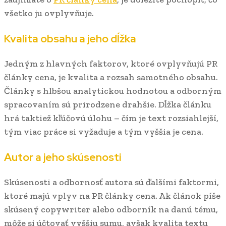
všetko ju ovplyvňuje.
Kvalita obsahu a jeho dĺžka
Jedným z hlavných faktorov, ktoré ovplyvňujú PR
články cena, je kvalita a rozsah samotného obsahu.
Články s hlbšou analytickou hodnotou a odborným
spracovaním sú prirodzene drahšie. Dĺžka článku
hrá taktiež kľúčovú úlohu – čím je text rozsiahlejší,
tým viac práce si vyžaduje a tým vyššia je cena.
Autor a jeho skúsenosti
Skúsenosti a odbornosť autora sú ďalšími faktormi,
ktoré majú vplyv na PR články cena. Ak článok píše
skúsený copywriter alebo odborník na danú tému,
môže si účtovať vyššiu sumu, avšak kvalita textu